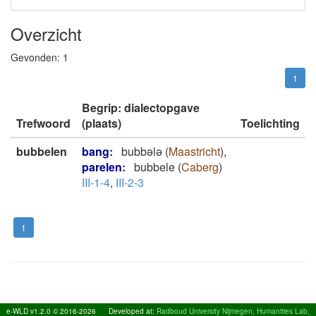
Overzicht
Gevonden:
1
1
Begrip: dialectopgave
Trefwoord
(plaats)
Toelichting
bubbelen
bang
:
bubbələ
(
Maastricht
)
,
parelen
:
bubbele
(
Caberg
)
III-1-4
,
III-2-3
1
e-WLD v1.2.0 © 2016-2026
Developed at:
Radboud University Nijmegen, Humanities Lab,