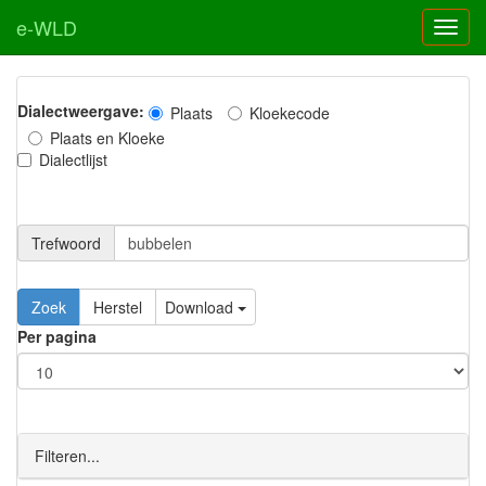
e-WLD
Dialectweergave:
Plaats
Kloekecode
Plaats en Kloeke
Dialectlijst
Trefwoord
Download
Per pagina
Filteren...