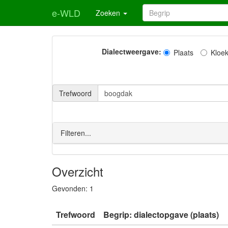
e-WLD
Zoeken
Dialectweergave:
Plaats
Kloe
Trefwoord
Filteren...
Overzicht
Gevonden:
1
Trefwoord
Begrip: dialectopgave (plaats)