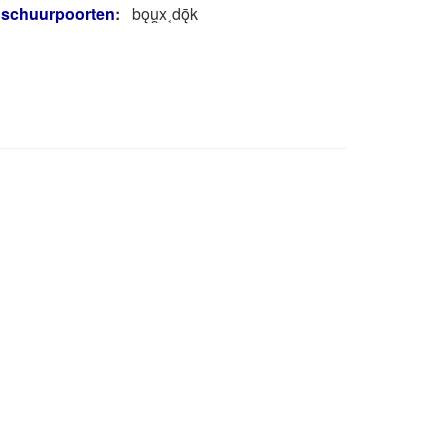
 schuurpoorten
:
bǫu̯x˱dǭk