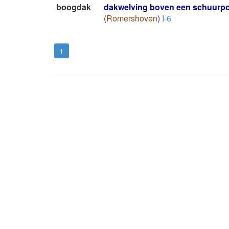
boogdak
dakwelving boven een schuurpo
(
Romershoven
)
I-6
1