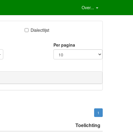
Over...
Dialectlijst
Per pagina
1
Toelichting