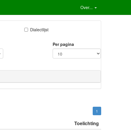
Over...
Dialectlijst
Per pagina
1
Toelichting