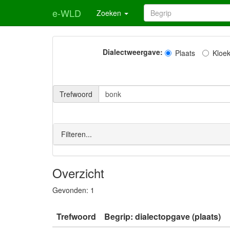
e-WLD
Zoeken
Dialectweergave:
Plaats
Kloe
Trefwoord
Filteren...
Overzicht
Gevonden:
1
Trefwoord
Begrip: dialectopgave (plaats)