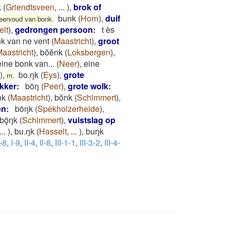
k
(
Griendtsveen
,
...
)
,
brok of
bunk
(
Horn
)
,
duif
eervoud van bonk.
elt
)
,
gedrongen persoon
:
t ès
k van ne vent
(
Maastricht
)
,
groot
aastricht
)
,
bŏĕnk
(
Loksbergen
)
,
eine bonk van...
(
Neer
)
,
eine
)
,
bo.ŋk
(
Eys
)
,
grote
m.
ikker
:
bōŋ
(
Peer
)
,
grote wolk
:
nk
(
Maastricht
)
,
bŏnk
(
Schimmert
)
,
en
:
bōŋk
(
Spekholzerheide
)
,
bǭŋk
(
Schimmert
)
,
vuistslag op
...
)
,
bu.ŋk
(
Hasselt
,
...
)
,
buŋk
I-8
,
I-9
,
II-4
,
II-8
,
III-1-1
,
III-3-2
,
III-4-