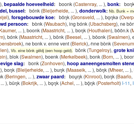
)
,
bepaalde hoeveelheid
:
boonk
(
Castenray
,
...
)
,
bonk
:
boŋ
del, bussel
:
bónk
(
Bleijerheide
,
...
)
,
donderwolk
:
Nb. Bunk = m
ijel
)
,
forsgebouwde koe
:
bōŋk
(
Gronsveld
,
...
)
,
bǫŋkǝ
(
Overp
uwd persoon
:
bònk
(
Waubach
)
,
ing bónk
(
Ubachsberg
)
,
ne bôn
/Kaumer
,
...
)
,
boonk
(
Maastricht
,
...
)
,
boŋk
(
Houthalen
)
,
bōōn.k
(
M
um
)
,
bónk
(
Maastricht
,
...
)
,
bônk
(
Beesel
,
...
)
,
bôonk
(
Swalmen
)
,
oensbroek
)
,
ne bonk v. enne vent
(
Blerick
)
,
⁄nne bònk
(
Sevenum
len
)
,
bônk
(
Tungelroy
)
,
grote kn
Vb. eine bônk gêldj (een hoop geld).
ein
)
,
blok
(
Swalmen
)
,
boenk
(
Merkelbeek
)
,
bonk
(
Born
,
...
)
,
boo
evige slag
:
bonk
(
Zonhoven
)
,
hoop aaneengesmolten sten
t
)
,
boŋk
(
Bleijerheide
,
...
)
,
buŋk
(
Maaseik
,
...
)
,
bōŋk
(
Mheer
,
...
)
,
nk
(
Beringen
,
...
)
,
zwaar paard
:
bou̯ŋk
(
Kinrooi
)
,
boŋk
(
Baarlo
,
,
...
)
,
būŋk
(
Bokrijk
,
...
)
,
bǫŋk
(
Achel
,
...
)
,
bǭŋk
(
Posterholt
)
I-11
,