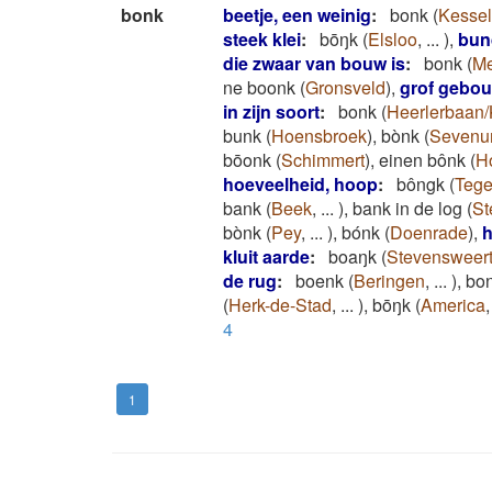
bonk
beetje, een weinig
:
bonk
(
Kessel
steek klei
:
bōŋk
(
Elsloo
,
...
)
,
bun
die zwaar van bouw is
:
bonk
(
Me
ne boonk
(
Gronsveld
)
,
grof gebo
in zijn soort
:
bonk
(
Heerlerbaan
bunk
(
Hoensbroek
)
,
bònk
(
Seven
bōonk
(
Schimmert
)
,
einen bônk
(
H
hoeveelheid, hoop
:
bôngk
(
Tege
bank
(
Beek
,
...
)
,
bank in de log
(
St
bònk
(
Pey
,
...
)
,
bónk
(
Doenrade
)
,
h
kluit aarde
:
boaŋk
(
Stevensweer
de rug
:
boenk
(
Beringen
,
...
)
,
bo
(
Herk-de-Stad
,
...
)
,
bōŋk
(
America
4
1