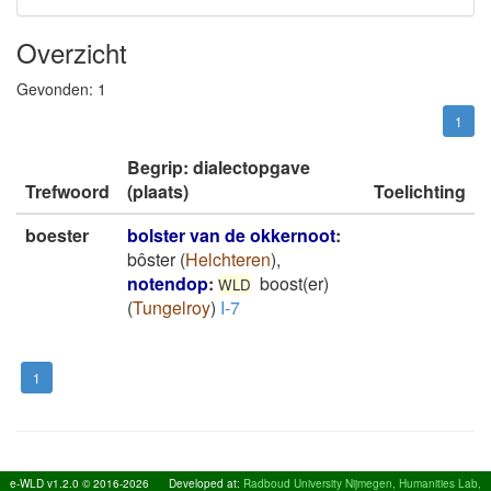
Overzicht
Gevonden:
1
1
Begrip: dialectopgave
Trefwoord
(plaats)
Toelichting
boester
bolster van de okkernoot
:
bôster
(
Helchteren
)
,
notendop
:
boost(er)
WLD
(
Tungelroy
)
I-7
1
e-WLD v1.2.0 © 2016-2026
Developed at:
Radboud University Nijmegen, Humanities Lab,