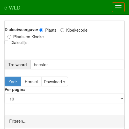
e-WLD
Dialectweergave:
Plaats
Kloekecode
Plaats en Kloeke
Dialectlijst
Trefwoord
Download
Per pagina
Filteren...