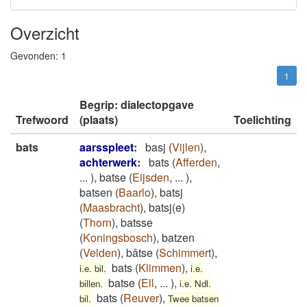
Overzicht
Gevonden:
1
1
Begrip: dialectopgave
Trefwoord
(plaats)
Toelichting
bats
aarsspleet
:
basj
(
Vijlen
)
,
achterwerk
:
bats
(
Afferden
,
...
)
,
batse
(
Eijsden
,
...
)
,
batsen
(
Baarlo
)
,
batsj
(
Maasbracht
)
,
batsj(e)
(
Thorn
)
,
batsse
(
Koningsbosch
)
,
batzen
(
Velden
)
,
bâtse
(
Schimmert
)
,
bats
(
Klimmen
)
,
i.e. bil.
i.e.
batse
(
Ell
,
...
)
,
billen.
i.e. Ndl.
bats
(
Reuver
)
,
bil.
Twee batsen