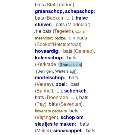
bats
(
Sint-Truiden
)
,
graanschop, schepschop
:
bats
(
Baexem
,
...
)
,
halve
stuiver
:
bats
(
Middelaar
)
,
⁄ne bats
(
Tegelen
)
,
Opm.
ein bads
meervoud: badze.
(
Boeket/Heisterstraat
)
,
hovaardig
:
bats
(
Gennep
)
,
kolenschop
:
bats
(
Kerkrade
[(Domaniale)]
,
)
,
[
Beringen
Winterslag
]
mortelschop
:
bats
(
Venray
)
,
poel
:
batš
(
Banholt
,
...
)
,
schenkel
:
bats
(
Doenrade
,
...
)
,
bāts
(
Pey
)
,
bàts
(
Sevenum
)
,
bàts
bovenste gedeelte
(
Vlijtingen
)
,
schop om
sleufjes te maken
:
bats
(
Meijel
)
,
sinaasappel
:
bats