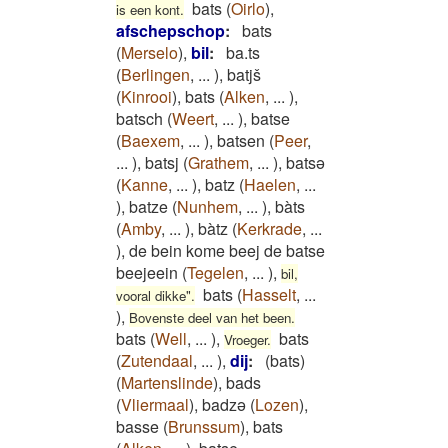
bats
(
Oirlo
)
,
is een kont.
afschepschop
:
bats
(
Merselo
)
,
bil
:
ba.ts
(
Berlingen
,
...
)
,
batjš
(
Kinrooi
)
,
bats
(
Alken
,
...
)
,
batsch
(
Weert
,
...
)
,
batse
(
Baexem
,
...
)
,
batsen
(
Peer
,
...
)
,
batsj
(
Grathem
,
...
)
,
batsə
(
Kanne
,
...
)
,
batz
(
Haelen
,
...
)
,
batze
(
Nunhem
,
...
)
,
bàts
(
Amby
,
...
)
,
bàtz
(
Kerkrade
,
...
)
,
de bein kome beej de batse
beejeein
(
Tegelen
,
...
)
,
bil,
bats
(
Hasselt
,
...
vooral dikke".
)
,
Bovenste deel van het been.
bats
(
Well
,
...
)
,
bats
Vroeger.
(
Zutendaal
,
...
)
,
dij
:
(bats)
(
Martenslinde
)
,
bads
(
Vliermaal
)
,
badzə
(
Lozen
)
,
basse
(
Brunssum
)
,
bats