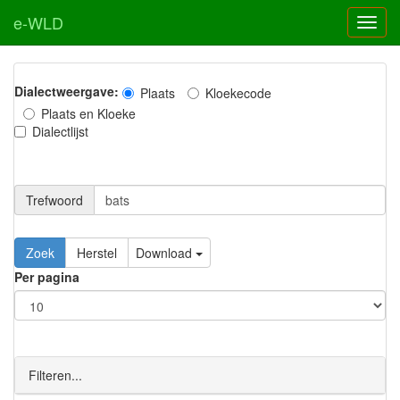
e-WLD
Dialectweergave:
Plaats
Kloekecode
Plaats en Kloeke
Dialectlijst
Trefwoord
Download
Per pagina
Filteren...