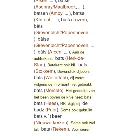
(
Alken
,
...
)
,
batse
(
Asenray/Maalbroek
,
...
)
,
batsen
(
Amby
,
...
)
,
batsə
(
Kinrooi
,
...
)
,
batš
(
Lozen
)
,
bāts
(
Grevenbicht/Papenhoven
,
...
)
,
bātse
(
Grevenbicht/Papenhoven
,
...
)
,
bàts
(
Arcen
,
...
)
,
Aan de
bats
(
Herk-de-
achterkant.
Stad
)
,
bats
Betekent ook bil.
(
Stokkem
)
,
Bovenstuk dijbeen.
bats
(
Wellerlooi
)
,
dij wordt
volgens de informant niet gebruikt.
bats
(
Merselo
)
,
Het gedeelte van
het been boven de knie heet: bats;
bats
(
Hees
)
,
de
RK -&gt; dij
badz
(
Peer
)
,
Soms ook gebruikt
bats v. `t been
(
Nieuwerkerken
)
,
Soms ook wel
bats
(
Rekem
)
,
bil.
Voor dieren.