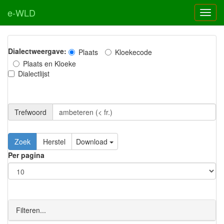
e-WLD
Dialectweergave:
Plaats
Kloekecode
Plaats en Kloeke
Dialectlijst
Trefwoord
Download
Per pagina
Filteren...