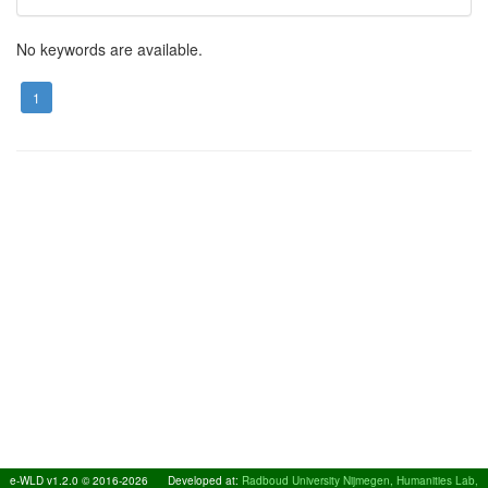
No keywords are available.
1
e-WLD v1.2.0 © 2016-2026
Developed at:
Radboud University Nijmegen, Humanities Lab,