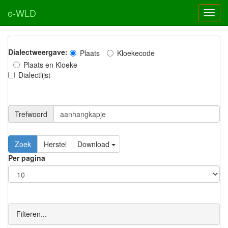
e-WLD
Dialectweergave:
Plaats
Kloekecode
Plaats en Kloeke
Dialectlijst
Trefwoord
Download
Per pagina
Filteren...