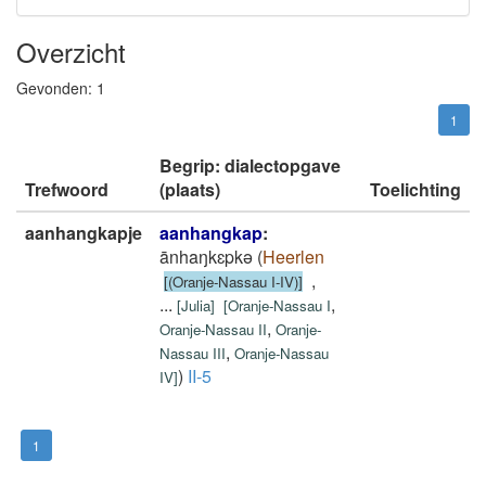
Overzicht
Gevonden:
1
1
Begrip: dialectopgave
Trefwoord
(plaats)
Toelichting
aanhangkapje
aanhangkap
:
ānhaŋkɛpkǝ
(
Heerlen
,
[(Oranje-Nassau I-IV)]
...
,
[
Julia
]
[
Oranje-Nassau I
,
Oranje-Nassau II
Oranje-
,
Nassau III
Oranje-Nassau
)
II-5
IV
]
1