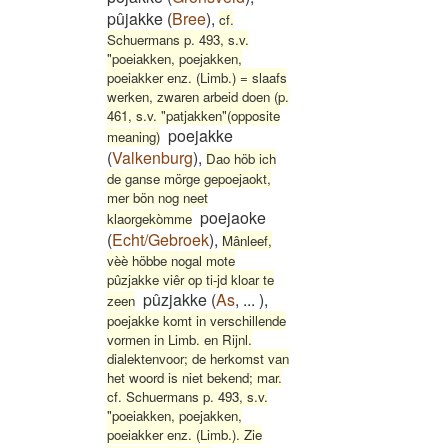
pûjakke
(
Bree
)
,
cf.
Schuermans p. 493, s.v.
"poeiakken, poejakken,
poeiakker enz. (Limb.) = slaafs
werken, zwaren arbeid doen (p.
461, s.v. "patjakken"(opposite
poejakke
meaning)
(
Valkenburg
)
,
Dao höb ich
de ganse mörge gepoejaokt,
mer bön nog neet
poejaoke
klaorgekòmme
(
Echt/Gebroek
)
,
Mânleef,
vèè höbbe nogal mote
pûzjakke viêr op ti-jd kloar te
pûzjakke
(
As
,
...
)
,
zeen
poejakke komt in verschillende
vormen in Limb. en Rijnl.
dialektenvoor; de herkomst van
het woord is niet bekend; mar.
cf. Schuermans p. 493, s.v.
"poeiakken, poejakken,
poeiakker enz. (Limb.). Zie