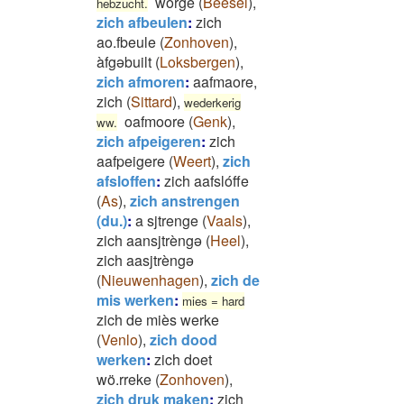
wörge
(
Beesel
)
,
hebzucht.
zich afbeulen
:
zich
ao.fbeule
(
Zonhoven
)
,
àfgəbuilt
(
Loksbergen
)
,
zich afmoren
:
aafmaore,
zich
(
Sittard
)
,
wederkerig
oafmoore
(
Genk
)
,
ww.
zich afpeigeren
:
zich
aafpeigere
(
Weert
)
,
zich
afsloffen
:
zich aafslóffe
(
As
)
,
zich anstrengen
(du.)
:
a sjtrenge
(
Vaals
)
,
zich aansjtrèngə
(
Heel
)
,
zich aasjtrèngə
(
Nieuwenhagen
)
,
zich de
mis werken
:
mies = hard
zich de miès werke
(
Venlo
)
,
zich dood
werken
:
zich doet
wö.rreke
(
Zonhoven
)
,
zich druk maken
:
zich