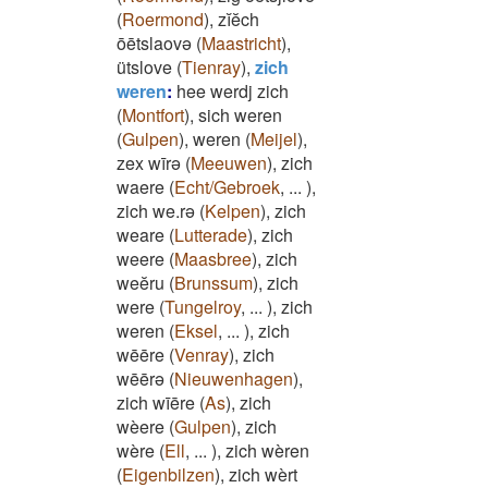
(
Roermond
)
,
zĭĕch
ōētslaovə
(
Maastricht
)
,
ütslove
(
Tienray
)
,
zich
weren
:
hee werdj zich
(
Montfort
)
,
sich weren
(
Gulpen
)
,
weren
(
Meijel
)
,
zex wīrə
(
Meeuwen
)
,
zich
waere
(
Echt/Gebroek
,
...
)
,
zich we.rə
(
Kelpen
)
,
zich
weare
(
Lutterade
)
,
zich
weere
(
Maasbree
)
,
zich
weĕru
(
Brunssum
)
,
zich
were
(
Tungelroy
,
...
)
,
zich
weren
(
Eksel
,
...
)
,
zich
wēēre
(
Venray
)
,
zich
wēērə
(
Nieuwenhagen
)
,
zich wīēre
(
As
)
,
zich
wèere
(
Gulpen
)
,
zich
wère
(
Ell
,
...
)
,
zich wèren
(
Eigenbilzen
)
,
zich wèrt