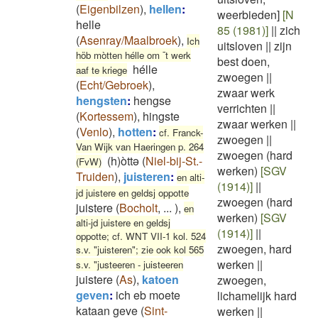
(
Eigenbilzen
)
,
hellen
:
weerbieden]
[N
helle
85 (1981)]
||
zich
(
Asenray/Maalbroek
)
,
Ich
uitsloven
||
zijn
höb mòtten hélle om ¯t werk
best doen,
hélle
aaf te kriege
zwoegen
||
(
Echt/Gebroek
)
,
zwaar werk
hengsten
:
hengse
verrichten
||
(
Kortessem
)
,
hingste
zwaar werken
||
(
Venlo
)
,
hotten
:
cf. Franck-
zwoegen
||
Van Wijk van Haeringen p. 264
zwoegen (hard
(h)òttə
(
Niel-bij-St.-
(FvW)
werken)
[SGV
Truiden
)
,
juisteren
:
en alti-
(1914)]
||
jd juistere en geldsj oppotte
zwoegen (hard
juistere
(
Bocholt
,
...
)
,
en
werken)
[SGV
alti-jd juistere en geldsj
(1914)]
||
oppotte; cf. WNT VII-1 kol. 524
zwoegen, hard
s.v. "juisteren"; zie ook kol 565
werken
||
s.v. "justeeren - juisteeren
juistere
(
As
)
,
katoen
zwoegen,
geven
:
ich eb moete
lichamelijk hard
kataan geve
(
Sint-
werken
||