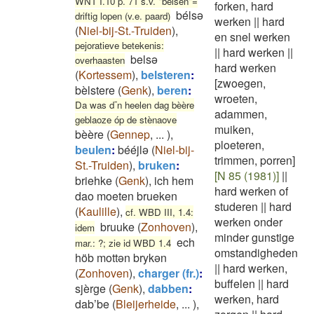
WNT I.10 p. 71 s.v. "belsen"=
forken, hard
bélsə
driftig lopen (v.e. paard)
werken
||
hard
(
Niel-bij-St.-Truiden
)
,
en snel werken
pejoratieve betekenis:
||
hard werken
||
belsə
overhaasten
hard werken
(
Kortessem
)
,
belsteren
:
[zwoegen,
bèlstere
(
Genk
)
,
beren
:
wroeten,
Da was d¯n heelen dag bèère
adammen,
geblaoze óp de stènaove
muiken,
bèère
(
Gennep
,
...
)
,
ploeteren,
beulen
:
bééjlə
(
Niel-bij-
trimmen, porren]
St.-Truiden
)
,
bruken
:
[N 85 (1981)]
||
briehke
(
Genk
)
,
ich hem
hard werken of
dao moeten brueken
studeren
||
hard
(
Kaulille
)
,
cf. WBD III, 1.4:
werken onder
bruuke
(
Zonhoven
)
,
idem
minder gunstige
ech
mar.: ?; zie id WBD 1.4
omstandigheden
höb mottən brykən
||
hard werken,
(
Zonhoven
)
,
charger (fr.)
:
buffelen
||
hard
sjèrge
(
Genk
)
,
dabben
:
werken, hard
dab’be
(
Bleijerheide
,
...
)
,