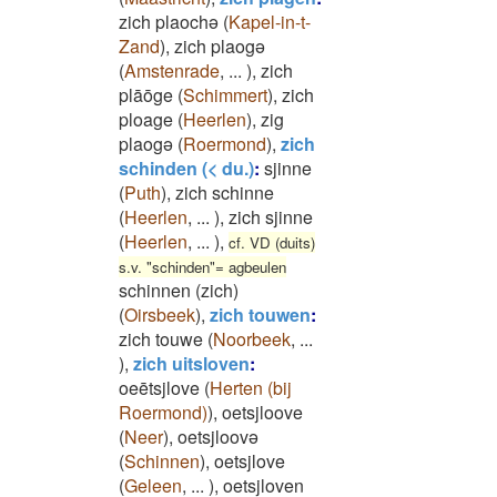
zich plaochə
(
Kapel-in-t-
Zand
)
,
zich plaogə
(
Amstenrade
,
...
)
,
zich
plāōge
(
Schimmert
)
,
zich
ploage
(
Heerlen
)
,
zig
plaogə
(
Roermond
)
,
zich
schinden (< du.)
:
sjinne
(
Puth
)
,
zich schinne
(
Heerlen
,
...
)
,
zich sjinne
(
Heerlen
,
...
)
,
cf. VD (duits)
s.v. "schinden"= agbeulen
schinnen (zich)
(
Oirsbeek
)
,
zich touwen
:
zich touwe
(
Noorbeek
,
...
)
,
zich uitsloven
:
oeētsjlove
(
Herten (bij
Roermond)
)
,
oetsjloove
(
Neer
)
,
oetsjloovə
(
Schinnen
)
,
oetsjlove
(
Geleen
,
...
)
,
oetsjloven