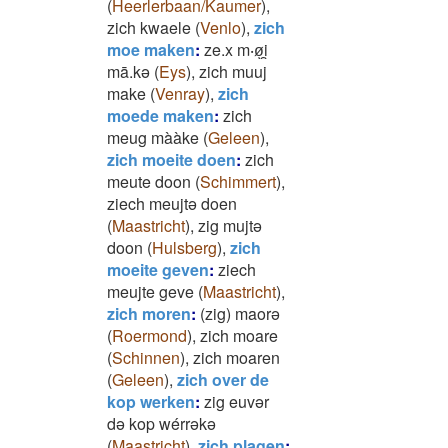
(
Heerlerbaan/Kaumer
)
,
zich kwaele
(
Venlo
)
,
zich
moe maken
:
ze.x m‧øͅi̯
mā.kə
(
Eys
)
,
zich muuj
make
(
Venray
)
,
zich
moede maken
:
zich
meug mààke
(
Geleen
)
,
zich moeite doen
:
zich
meute doon
(
Schimmert
)
,
ziech meujtə doen
(
Maastricht
)
,
zig mujtə
doon
(
Hulsberg
)
,
zich
moeite geven
:
ziech
meujte geve
(
Maastricht
)
,
zich moren
:
(zig) maorə
(
Roermond
)
,
zich moare
(
Schinnen
)
,
zich moaren
(
Geleen
)
,
zich over de
kop werken
:
zig euvər
də kop wérrəkə
(
Maastricht
)
,
zich plagen
: