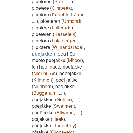
ploeteren
(
Born
,
...
)
,
ploeterə
(
Oirsbeek
)
,
ploetərə
(
Kapel-in-t-Zand
,
...
)
,
ploetərən
(
Urmond
)
,
plootere
(
Lutterade
)
,
ploëteren
(
Kesseleik
)
,
plŏĕtərə
(
Loksbergen
,
...
)
,
plötərə
(
Wijnandsrade
)
,
poejakken
:
eeg höb
moote poejakke
(
Mheer
)
,
ich heb maote poeiakke
(
Niel-bij-As
)
,
poeejakke
(
Klimmen
)
,
poej-jakke
(
Nunhem
)
,
poejakke
(
Buggenum
,
...
)
,
poejakken
(
Geleen
,
...
)
,
poejákke
(
Swalmen
)
,
poeëjakke
(
Altweert
,
...
)
,
poijakke
(
Heek
)
,
pōējakke
(
Tungelroy
)
,
pôjakke
(
Gronsveld
)
,