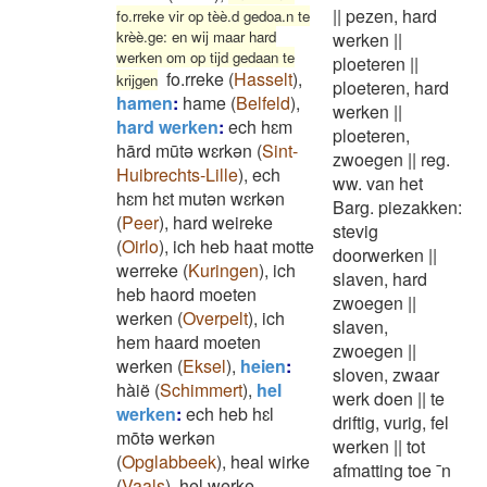
||
pezen, hard
fo.rreke vir op tèè.d gedoa.n te
krèè.ge: en wij maar hard
werken
||
werken om op tijd gedaan te
ploeteren
||
fo.rreke
(
Hasselt
)
,
krijgen
ploeteren, hard
hamen
:
hame
(
Belfeld
)
,
werken
||
hard werken
:
ech hɛm
ploeteren,
hārd mūtə wɛrkən
(
Sint-
zwoegen
||
reg.
Huibrechts-Lille
)
,
ech
ww. van het
hɛm hɛt mutən wɛrkən
Barg. piezakken:
(
Peer
)
,
hard weireke
stevig
(
Oirlo
)
,
ich heb haat motte
doorwerken
||
werreke
(
Kuringen
)
,
ich
slaven, hard
heb haord moeten
zwoegen
||
werken
(
Overpelt
)
,
ich
slaven,
hem haard moeten
zwoegen
||
werken
(
Eksel
)
,
heien
:
sloven, zwaar
hàië
(
Schimmert
)
,
hel
werk doen
||
te
werken
:
ech heb hɛl
driftig, vurig, fel
mōtə werkən
werken
||
tot
(
Opglabbeek
)
,
heal wirke
afmatting toe ¯n
(
Vaals
)
,
hel werke