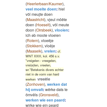
(
Heerlerbaan/Kaumer
)
,
veel moeite doen
:
hiel
völ meujte doen
(
Maastricht
)
,
vjeul mōēte
doen
(
Hoeselt
)
,
völ meute
doon
(
Oirsbeek
)
,
vlooien
:
ich əb moote vloeien
(
Rotem
)
,
vloeëje
(
Stokkem
)
,
vloêje
(
Maaseik
)
,
vrelen
:
cf.
WNT XXIII, kol. 456 s.v.
"vreigelen - vreegelen,
vrei(e)len, vreelen,
wr."Betekenis divers echter
niet in de vorm van hard
vreeële
werken
(
Zonhoven
)
,
werken dat
hij omvalt
:
wërke dats te
ömvêls
(
Gronsveld
)
,
werken wie een paard
:
wirke wie ein peard