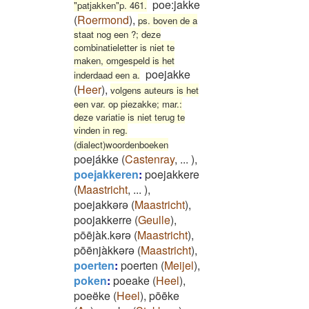
poe:jakke
"patjakken"p. 461.
(
Roermond
)
,
ps. boven de a
staat nog een ?; deze
combinatieletter is niet te
maken, omgespeld is het
poejakke
inderdaad een a.
(
Heer
)
,
volgens auteurs is het
een var. op piezakke; mar.:
deze variatie is niet terug te
vinden in reg.
(dialect)woordenboeken
poejákke
(
Castenray
,
...
)
,
poejakkeren
:
poejakkere
(
Maastricht
,
...
)
,
poejakkərə
(
Maastricht
)
,
poojakkerre
(
Geulle
)
,
pōējàk.kərə
(
Maastricht
)
,
pōēnjàkkərə
(
Maastricht
)
,
poerten
:
poerten
(
Meijel
)
,
poken
:
poeake
(
Heel
)
,
poeëke
(
Heel
)
,
pōēke