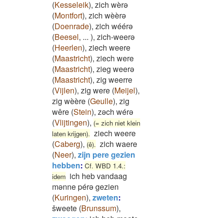
(
Kesseleik
)
,
zich wèrə
(
Montfort
)
,
zich wèèrə
(
Doenrade
)
,
zich wéérə
(
Beesel
,
...
)
,
zich-weerə
(
Heerlen
)
,
ziech weere
(
Maastricht
)
,
ziech were
(
Maastricht
)
,
zieg weerə
(
Maastricht
)
,
zig weerre
(
Vijlen
)
,
zig were
(
Meijel
)
,
zig wèère
(
Geulle
)
,
zig
wêre
(
Stein
)
,
zəch wérə
(
Vlijtingen
)
,
(= zich niet klein
ziech weere
laten krijgen).
(
Caberg
)
,
zich waere
(ê).
(
Neer
)
,
zijn pere gezien
hebben
:
Cf. WBD 1.4.:
ich heb vandaag
idem
mənne pérə gezien
(
Kuringen
)
,
zweten
:
šweete
(
Brunssum
)
,