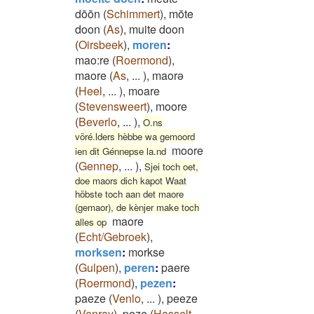
dōōn
(
Schimmert
)
,
mōte
doon
(
As
)
,
muite doon
(
Oirsbeek
)
,
moren
:
mao:re
(
Roermond
)
,
maore
(
As
,
...
)
,
maorə
(
Heel
,
...
)
,
moare
(
Stevensweert
)
,
moore
(
Beverlo
,
...
)
,
O.ns
vöré.lders hèbbe wa gemoord
moore
ien dit Génnepse la.nd
(
Gennep
,
...
)
,
Sjei toch oet,
doe maors dich kapot Waat
höbste toch aan det maore
(gemaor), de kènjer make toch
maore
alles op
(
Echt/Gebroek
)
,
morksen
:
morkse
(
Gulpen
)
,
peren
:
paere
(
Roermond
)
,
pezen
:
paeze
(
Venlo
,
...
)
,
peeze
(
Venray
)
,
peze
(
Hasselt
,