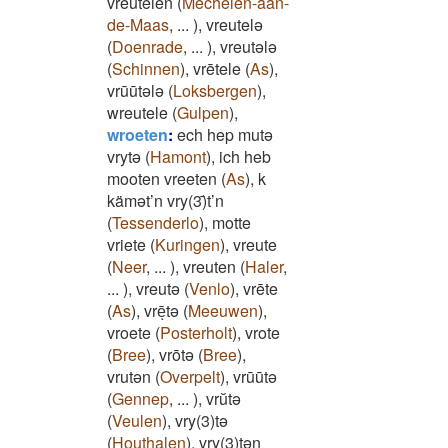
vreutelen
(
Mechelen-aan-
de-Maas
,
...
)
,
vreutelə
(
Doenrade
,
...
)
,
vreutələ
(
Schinnen
)
,
vrētele
(
As
)
,
vrūūtələ
(
Loksbergen
)
,
wreutele
(
Gulpen
)
,
wroeten
:
ech hep mutə
vrytə
(
Hamont
)
,
ich heb
mooten vreeten
(
As
)
,
k
kämət’n vry(3)̄t’n
(
Tessenderlo
)
,
motte
vriete
(
Kuringen
)
,
vreute
(
Neer
,
...
)
,
vreuten
(
Haler
,
...
)
,
vreutə
(
Venlo
)
,
vrēte
(
As
)
,
vrēͅtə
(
Meeuwen
)
,
vroete
(
Posterholt
)
,
vrote
(
Bree
)
,
vrōtə
(
Bree
)
,
vrutən
(
Overpelt
)
,
vrūūtə
(
Gennep
,
...
)
,
vrŭtə
(
Veulen
)
,
vry(3)tə
(
Houthalen
)
,
vry(3)tən