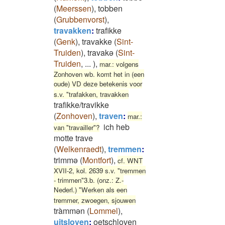
(
Meerssen
)
,
tobben
(
Grubbenvorst
)
,
travakken
:
trafikke
(
Genk
)
,
travakke
(
Sint-
Truiden
)
,
travakə
(
Sint-
Truiden
,
...
)
,
mar.: volgens
Zonhoven wb. komt het in (een
oude) VD deze betekenis voor
s.v. "trafakken, travakken
trafikke/travikke
(
Zonhoven
)
,
traven
:
mar.:
ich heb
van "travailler"?
motte trave
(
Welkenraedt
)
,
tremmen
:
trimmə
(
Montfort
)
,
cf. WNT
XVII-2, kol. 2639 s.v. "tremmen
- trimmen"3.b. (onz.: Z.-
Nederl.) "Werken als een
tremmer, zwoegen, sjouwen
tràmmən
(
Lommel
)
,
uitsloven
:
oetschloven