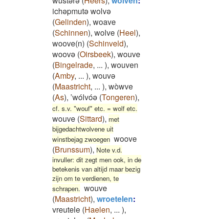
wustərə
(
Heers
)
,
wolven
:
ichəpmutə wolvə
(
Gelinden
)
,
woave
(
Schinnen
)
,
wolve
(
Heel
)
,
woove(n)
(
Schinveld
)
,
woovə
(
Oirsbeek
)
,
wouve
(
Bingelrade
,
...
)
,
wouven
(
Amby
,
...
)
,
wouvə
(
Maastricht
,
...
)
,
wòwve
(
As
)
,
’wólvóə
(
Tongeren
)
,
cf. s.v. "wouf" etc. = wolf etc.
wouve
(
Sittard
)
,
met
bijgedachtwolvene uit
woove
winstbejag zwoegen
(
Brunssum
)
,
Note v.d.
invuller: dit zegt men ook, in de
betekenis van altijd maar bezig
zijn om te verdienen, te
wouve
schrapen.
(
Maastricht
)
,
wroetelen
:
vreutele
(
Haelen
,
...
)
,