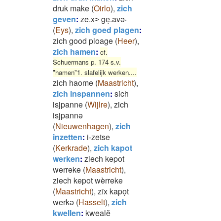
druk make
(
Oirlo
)
,
zich
geven
:
ze.x˃ geͅ.avə‧
(
Eys
)
,
zich goed plagen
:
zich good ploage
(
Heer
)
,
zich hamen
:
cf.
Schuermans p. 174 s.v.
"hamen"1. slafelijk werken....
zich haome
(
Maastricht
)
,
zich inspannen
:
sich
isjpanne
(
Wijlre
)
,
zich
isjpannə
(
Nieuwenhagen
)
,
zich
inzetten
:
i-zetse
(
Kerkrade
)
,
zich kapot
werken
:
ziech kepot
werreke
(
Maastricht
)
,
ziech kepot wèrreke
(
Maastricht
)
,
zīx kapoͅt
werkə
(
Hasselt
)
,
zich
kwellen
:
kwealĕ