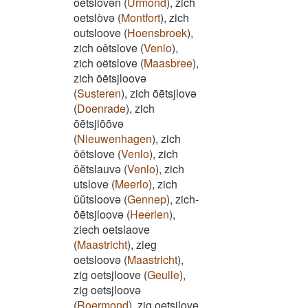
oetslovən
(
Urmond
)
,
zich
oetslòvə
(
Montfort
)
,
zich
outsloove
(
Hoensbroek
)
,
zich oêtslove
(
Venlo
)
,
zich oëtslove
(
Maasbree
)
,
zich ōētsjloovə
(
Susteren
)
,
zich ōētsjlovə
(
Doenrade
)
,
zich
ōētsjlōōvə
(
Nieuwenhagen
)
,
zich
ōētslove
(
Venlo
)
,
zich
ŏĕtslauvə
(
Venlo
)
,
zich
utslove
(
Meerlo
)
,
zich
ŭŭtsloovə
(
Gennep
)
,
zich-
ōētsjloovə
(
Heerlen
)
,
ziech oetslaove
(
Maastricht
)
,
zieg
oetsloovə
(
Maastricht
)
,
zig oetsjloove
(
Geulle
)
,
zig oetsjloovə
(
Roermond
)
,
zig oetsjlove