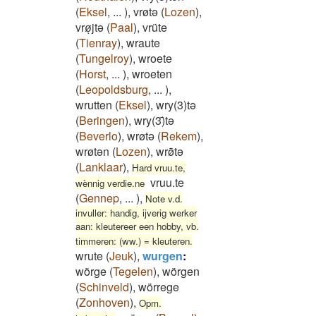
(
Eksel
,
...
)
,
vrøtə
(
Lozen
)
,
vrøͅjtə
(
Paal
)
,
vrüte
(
Tienray
)
,
wraute
(
Tungelroy
)
,
wroete
(
Horst
,
...
)
,
wroeten
(
Leopoldsburg
,
...
)
,
wrutten
(
Eksel
)
,
wry(3)tə
(
Beringen
)
,
wry(3)̄tə
(
Beverlo
)
,
wrøtə
(
Rekem
)
,
wrøtən
(
Lozen
)
,
wrø̄tə
(
Lanklaar
)
,
Hard vruu.te,
vruu.te
wènnig verdie.ne
(
Gennep
,
...
)
,
Note v.d.
invuller: handig, ijverig werker
aan: kleutereer een hobby, vb.
timmeren: (ww.) = kleuteren.
wrute
(
Jeuk
)
,
wurgen
:
wörge
(
Tegelen
)
,
wörgen
(
Schinveld
)
,
wörrege
(
Zonhoven
)
,
Opm.