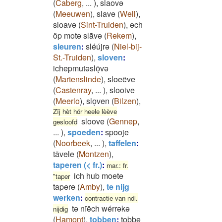
(
Caberg
,
...
)
,
slaovə
(
Meeuwen
)
,
slave
(
Well
)
,
sloavə
(
Sint-Truiden
)
,
əch
öp motə slāvə
(
Rekem
)
,
sleuren
:
sléújrə
(
Niel-bij-
St.-Truiden
)
,
sloven
:
ichepmutəslōͅvə
(
Martenslinde
)
,
sloeëve
(
Castenray
,
...
)
,
slooive
(
Meerlo
)
,
sloͅven
(
Bilzen
)
,
Zïj hèt hör heele lèève
sloove
(
Gennep
,
gesloofd
...
)
,
spoeden
:
spooje
(
Noorbeek
,
...
)
,
taffelen
:
tāvele
(
Montzen
)
,
taperen (< fr.)
:
mar.: fr.
ich hub moete
"taper
tapere
(
Amby
)
,
te nijg
werken
:
contractie van ndl.
tə nīēch wérrəkə
nijdig
(
Hamont
)
,
tobben
:
tobbe