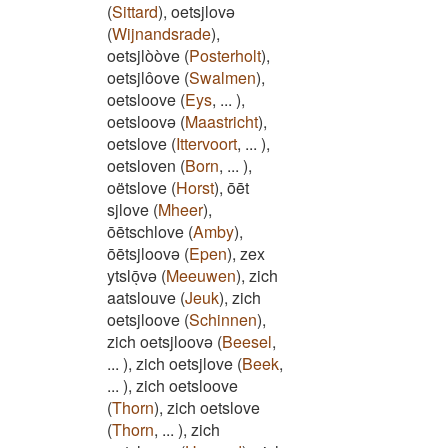
(
Sittard
)
,
oetsjlovə
(
Wijnandsrade
)
,
oetsjlòòve
(
Posterholt
)
,
oetsjlôove
(
Swalmen
)
,
oetsloove
(
Eys
,
...
)
,
oetsloovə
(
Maastricht
)
,
oetslove
(
Ittervoort
,
...
)
,
oetsloven
(
Born
,
...
)
,
oëtslove
(
Horst
)
,
ōēt
sjlove
(
Mheer
)
,
ōētschlove
(
Amby
)
,
ōētsjloovə
(
Epen
)
,
zex
ytslōͅvə
(
Meeuwen
)
,
zich
aatslouve
(
Jeuk
)
,
zich
oetsjloove
(
Schinnen
)
,
zich oetsjloovə
(
Beesel
,
...
)
,
zich oetsjlove
(
Beek
,
...
)
,
zich oetsloove
(
Thorn
)
,
zich oetslove
(
Thorn
,
...
)
,
zich