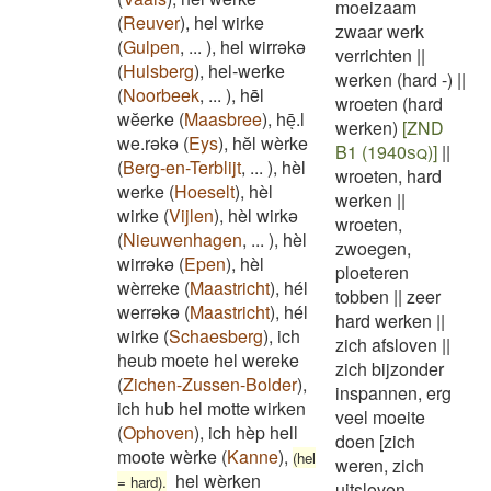
moeizaam
(
Reuver
)
,
hel wirke
zwaar werk
(
Gulpen
,
...
)
,
hel wirrəkə
verrichten
||
(
Hulsberg
)
,
hel-werke
werken (hard -)
||
(
Noorbeek
,
...
)
,
hēl
wroeten (hard
wĕerke
(
Maasbree
)
,
hēͅ.l
werken)
[ZND
we.rəkə
(
Eys
)
,
hĕl wèrke
B1 (1940sq)]
||
(
Berg-en-Terblijt
,
...
)
,
hèl
wroeten, hard
werke
(
Hoeselt
)
,
hèl
werken
||
wirke
(
Vijlen
)
,
hèl wirkə
wroeten,
(
Nieuwenhagen
,
...
)
,
hèl
zwoegen,
wirrəkə
(
Epen
)
,
hèl
ploeteren
wèrreke
(
Maastricht
)
,
hél
tobben
||
zeer
werrəkə
(
Maastricht
)
,
hél
hard werken
||
wirke
(
Schaesberg
)
,
ich
zich afsloven
||
heub moete hel wereke
zich bijzonder
(
Zichen-Zussen-Bolder
)
,
inspannen, erg
ich hub hel motte wirken
veel moeite
(
Ophoven
)
,
ich hèp hell
doen [zich
moote wèrke
(
Kanne
)
,
(hel
weren, zich
hel wèrken
= hard).
uitsloven,