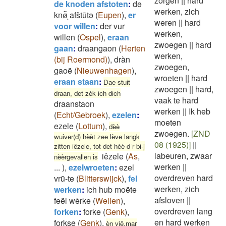
zorgen
||
hard
de knoden afstoten
:
də
werken, zich
knø͂ͅ afštūtə
(
Eupen
)
,
er
weren
||
hard
voor willen
:
der vur
werken,
willen
(
Ospel
)
,
eraan
zwoegen
||
hard
gaan
:
draangaon
(
Herten
werken,
(bij Roermond)
)
,
dràn
zwoegen,
gaoë
(
Nieuwenhagen
)
,
wroeten
||
hard
eraan staan
:
Dae stuit
zwoegen
||
hard,
draan, det zèk ich dich
vaak te hard
draanstaon
werken
||
Ik heb
(
Echt/Gebroek
)
,
ezelen
:
moeten
ezele
(
Lottum
)
,
dèè
zwoegen.
[ZND
wuiver(d) hèèt zee lève langk
08 (1925)]
||
zitten iêzele, tot det hèè d¯r bi-j
labeuren, zwaar
iêzele
(
As
,
nèèrgevallen is
werken
||
...
)
,
ezelwroeten
:
ezel
overdreven hard
vrū-te
(
Blitterswijck
)
,
fel
werken, zich
werken
:
ich hub moëte
afsloven
||
feël wèrke
(
Wellen
)
,
overdreven lang
forken
:
forke
(
Genk
)
,
en hard werken
forkse
(
Genk
)
,
èn vië.mar