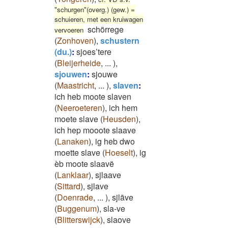
"schurgen"(overg.) (gew.) =
schuieren, met een kruiwagen
schörrege
vervoeren
(
Zonhoven
)
,
schustern
(du.)
:
sjoes’tere
(
Bleijerheide
,
...
)
,
sjouwen
:
sjouwe
(
Maastricht
,
...
)
,
slaven
:
ich heb moote slaven
(
Neeroeteren
)
,
ich hem
moete slave
(
Heusden
)
,
ich hep mooote slaave
(
Lanaken
)
,
ig heb dwo
moette slave
(
Hoeselt
)
,
ig
èb moote slaavë
(
Lanklaar
)
,
sjlaave
(
Sittard
)
,
sjlave
(
Doenrade
,
...
)
,
sjlāve
(
Buggenum
)
,
sla-ve
(
Blitterswijck
)
,
slaove