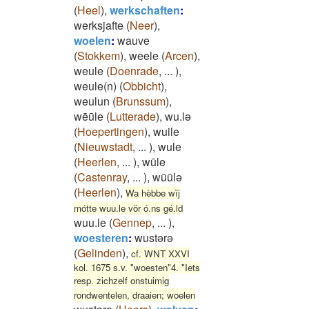
(
Heel
)
,
werkschaften
:
werksjafte
(
Neer
)
,
woelen
:
wauve
(
Stokkem
)
,
weele
(
Arcen
)
,
weule
(
Doenrade
,
...
)
,
weule(n)
(
Obbicht
)
,
weulun
(
Brunssum
)
,
wēūle
(
Lutterade
)
,
wu.lə
(
Hoepertingen
)
,
wuile
(
Nieuwstadt
,
...
)
,
wule
(
Heerlen
,
...
)
,
wūle
(
Castenray
,
...
)
,
wūūlə
(
Heerlen
)
,
Wa hèbbe wïj
mótte wuu.le vör ó.ns gé.ld
wuu.le
(
Gennep
,
...
)
,
woesteren
:
wustərə
(
Gelinden
)
,
cf. WNT XXVI
kol. 1675 s.v. "woesten"4. "Iets
resp. zichzelf onstuimig
rondwentelen, draaien; woelen