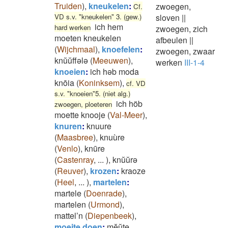
Truiden
)
,
kneukelen
:
zwoegen,
Cf.
VD s.v. "kneukelen" 3. (gew.)
sloven
||
ich hem
hard werken
zwoegen, zich
moeten kneukelen
afbeulen
||
(
Wijchmaal
)
,
knoefelen
:
zwoegen, zwaar
knŭŭffələ
(
Meeuwen
)
,
werken
III-1-4
knoeien
:
ich həb moda
knōia
(
Koninksem
)
,
cf. VD
s.v. "knoeien"5. (niet alg.)
ich höb
zwoegen, ploeteren
moette knooje
(
Val-Meer
)
,
knuren
:
knuure
(
Maasbree
)
,
knuùre
(
Venlo
)
,
knūre
(
Castenray
,
...
)
,
knŭŭrə
(
Reuver
)
,
krozen
:
kraoze
(
Heel
,
...
)
,
martelen
:
martele
(
Doenrade
)
,
martelen
(
Urmond
)
,
mattel’n
(
Diepenbeek
)
,
moeite doen
:
mĕŭte