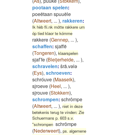
(
As
)
,
puuke
(
Stokkem
)
,
pootaan spelen
:
poeëtaan spuuële
(
Altweert
,
...
)
,
rakkeren
:
Ik hèb fli.nk mótte rakkere um
óp tied klaor te kómme
rakkere
(
Gennep
,
...
)
,
schaffen
:
sjaffë
(
Tongeren
)
,
klaarspelen
sjaf’fe
(
Bleijerheide
,
...
)
,
schravelen
:
šrā.vələ
(
Eys
)
,
schroeven
:
schróuve
(
Maaseik
)
,
sjroeve
(
Heel
,
...
)
,
sjrouve
(
Stokkem
)
,
schrompen
:
schrômpe
(
Altweert
,
...
)
,
niet in deze
betekenis terug te vinden: Zie
Schuermans p. 603 s.v.
schrômpe
"schrompen
(
Nederweert
)
,
ps. algemene