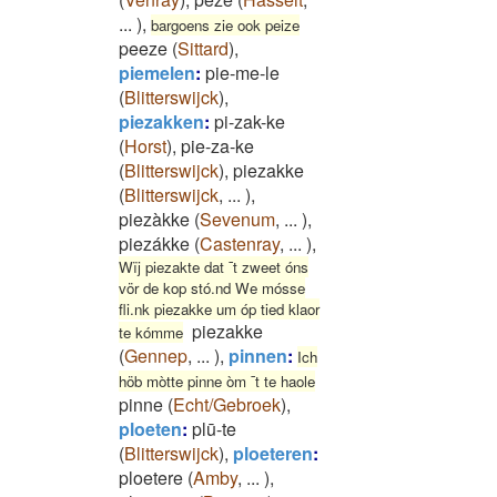
...
)
,
bargoens zie ook peize
peeze
(
Sittard
)
,
piemelen
:
pie-me-le
(
Blitterswijck
)
,
piezakken
:
pi-zak-ke
(
Horst
)
,
pie-za-ke
(
Blitterswijck
)
,
piezakke
(
Blitterswijck
,
...
)
,
piezàkke
(
Sevenum
,
...
)
,
piezákke
(
Castenray
,
...
)
,
Wïj piezakte dat ¯t zweet óns
vör de kop stó.nd We mósse
fli.nk piezakke um óp tied klaor
piezakke
te kómme
(
Gennep
,
...
)
,
pinnen
:
Ich
höb mòtte pinne òm ¯t te haole
pinne
(
Echt/Gebroek
)
,
ploeten
:
plū-te
(
Blitterswijck
)
,
ploeteren
:
ploetere
(
Amby
,
...
)
,