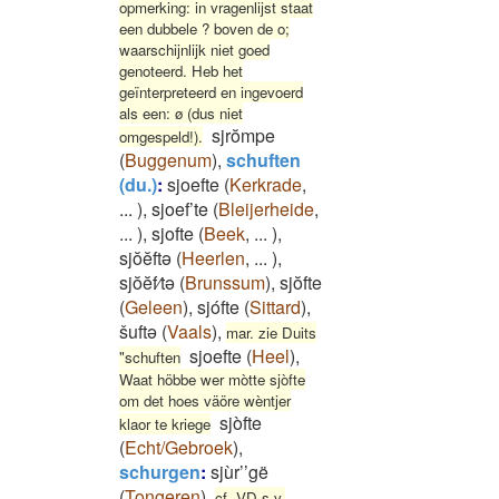
opmerking: in vragenlijst staat
een dubbele ? boven de o;
waarschijnlijk niet goed
genoteerd. Heb het
geïnterpreteerd en ingevoerd
als een: ø (dus niet
sjrŏmpe
omgespeld!).
(
Buggenum
)
,
schuften
(du.)
:
sjoefte
(
Kerkrade
,
...
)
,
sjoef’te
(
Bleijerheide
,
...
)
,
sjofte
(
Beek
,
...
)
,
sjŏĕftə
(
Heerlen
,
...
)
,
sjŏĕf⁄tə
(
Brunssum
)
,
sjŏfte
(
Geleen
)
,
sjófte
(
Sittard
)
,
šuftə
(
Vaals
)
,
mar. zie Duits
sjoefte
(
Heel
)
,
"schuften
Waat höbbe wer mòtte sjòfte
om det hoes väöre wèntjer
sjòfte
klaor te kriege
(
Echt/Gebroek
)
,
schurgen
:
sjùr’’gë
(
Tongeren
)
,
cf. VD s.v.