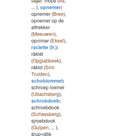
mòps
(
As
,
vegen
...
)
,
opnemer
:
opnemer
(
Bree
)
,
opnemer op de
aftrekker
(
Meeuwen
)
,
oͅpnimər
(
Eksel
)
,
raclette (fr.)
:
ràklét
(
Opglabbeek
)
,
ráklɛt
(
Sint-
Truiden
)
,
schoblommel
:
schroep loemel
(
Ubachsberg
)
,
schrobdoek
:
schroebdook
(
Schaesberg
)
,
sjroebdook
(
Gulpen
,
...
)
,
šrup˂dōk