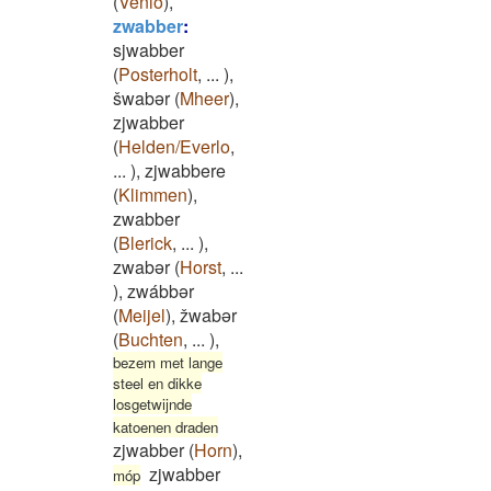
(
Venlo
)
,
zwabber
:
sjwabber
(
Posterholt
,
...
)
,
šwabər
(
Mheer
)
,
zjwabber
(
Helden/Everlo
,
...
)
,
zjwabbere
(
Klimmen
)
,
zwabber
(
Blerick
,
...
)
,
zwabər
(
Horst
,
...
)
,
zwábbər
(
Meijel
)
,
žwabər
(
Buchten
,
...
)
,
bezem met lange
steel en dikke
losgetwijnde
katoenen draden
zjwabber
(
Horn
)
,
zjwabber
móp