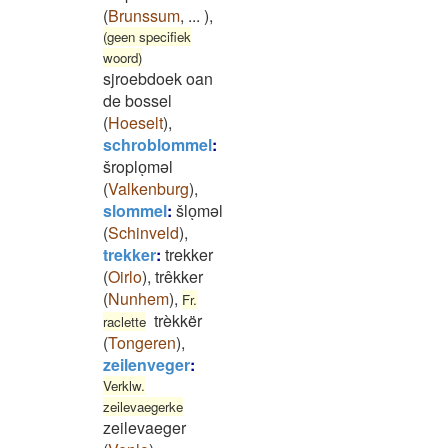
(
Brunssum
,
...
)
,
(geen specifiek
woord)
sjroebdoek oan
de bossel
(
Hoeselt
)
,
schroblommel
:
šroploͅməl
(
Valkenburg
)
,
slommel
:
šloͅməl
(
Schinveld
)
,
trekker
:
trekker
(
Oirlo
)
,
trêkker
(
Nunhem
)
,
Fr.
trèkkër
raclette
(
Tongeren
)
,
zeilenveger
:
Verklw.
zeilevaegerke
zeilevaeger