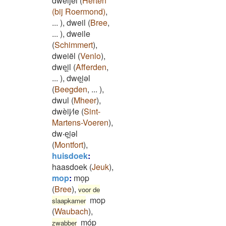
dweijel
(
Herten
(bij Roermond)
,
...
)
,
dweil
(
Bree
,
...
)
,
dweile
(
Schimmert
)
,
dweiël
(
Venlo
)
,
dweͅi̯l
(
Afferden
,
...
)
,
dweͅi̯əl
(
Beegden
,
...
)
,
dwul
(
Mheer
)
,
dwèij⁄le
(
Sint-
Martens-Voeren
)
,
dw‧eͅi̯əl
(
Montfort
)
,
huisdoek
:
haasdoek
(
Jeuk
)
,
mop
:
moͅp
(
Bree
)
,
voor de
mop
slaapkamer
(
Waubach
)
,
móp
zwabber