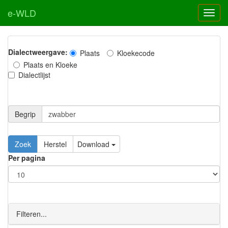
e-WLD
Dialectweergave:
Plaats
Kloekecode
Plaats en Kloeke
Dialectlijst
Begrip
Zoek
Herstel
Download
Per pagina
Filteren...