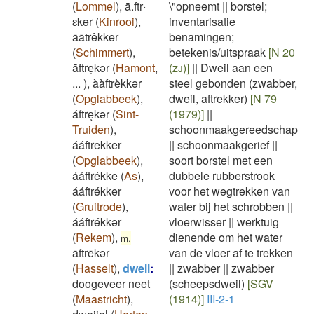
(
Lommel
)
,
ā.ftr‧
\"opneemt
||
borstel;
ɛkər
(
Kinrooi
)
,
inventarisatie
āātrêkker
benamingen;
(
Schimmert
)
,
betekenis/uitspraak
[N 20
āftreͅkər
(
Hamont
,
(zj)]
||
Dweil aan een
...
)
,
ààftrèkkər
steel gebonden (zwabber,
(
Opglabbeek
)
,
dweil, aftrekker)
[N 79
áftreͅkər
(
Sint-
(1979)]
||
Truiden
)
,
schoonmaakgereedschap
ááftrekker
||
schoonmaakgerief
||
(
Opglabbeek
)
,
soort borstel met een
ááftrékke
(
As
)
,
dubbele rubberstrook
ááftrékker
voor het wegtrekken van
(
Gruitrode
)
,
water bij het schrobben
||
ááftrékkər
vloerwisser
||
werktuig
(
Rekem
)
,
dienende om het water
m.
āftrēkər
van de vloer af te trekken
(
Hasselt
)
,
dweil
:
||
zwabber
||
zwabber
doogeveer neet
(scheepsdweil)
[SGV
(
Maastricht
)
,
(1914)]
III-2-1