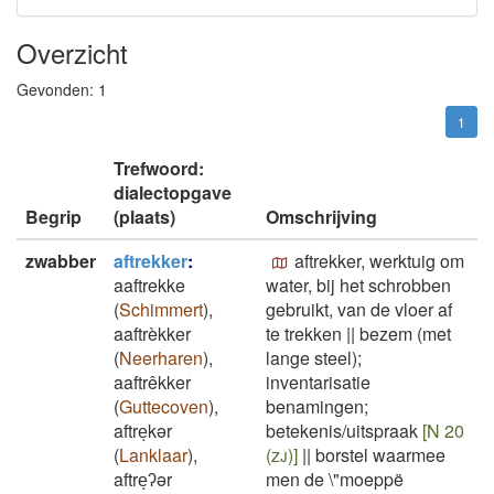
Overzicht
Gevonden:
1
1
Trefwoord:
dialectopgave
Begrip
(plaats)
Omschrijving
zwabber
aftrekker
:
aftrekker, werktuig om
aaftrekke
water, bij het schrobben
(
Schimmert
)
,
gebruikt, van de vloer af
aaftrèkker
te trekken
||
bezem (met
(
Neerharen
)
,
lange steel);
aaftrêkker
inventarisatie
(
Guttecoven
)
,
benamingen;
aftreͅkər
betekenis/uitspraak
[N 20
(
Lanklaar
)
,
(zj)]
||
borstel waarmee
aftreͅʔər
men de \"moeppë