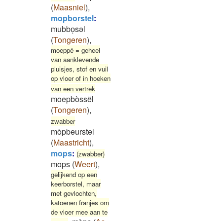
(
Maasniel
)
,
mopborstel
:
mubboͅsəl
(
Tongeren
)
,
moeppë = geheel
van aanklevende
pluisjes, stof en vuil
op vloer of in hoeken
van een vertrek
moepbòssël
(
Tongeren
)
,
zwabber
mòpbeurstel
(
Maastricht
)
,
mops
:
(zwabber)
mops
(
Weert
)
,
gelijkend op een
keerborstel, maar
met gevlochten,
katoenen franjes om
de vloer mee aan te