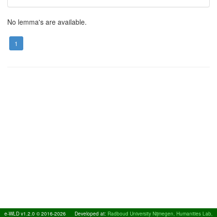
No lemma's are available.
1
e-WLD v1.2.0 © 2016-2026
Developed at:
Radboud University Nijmegen, Humanities Lab,