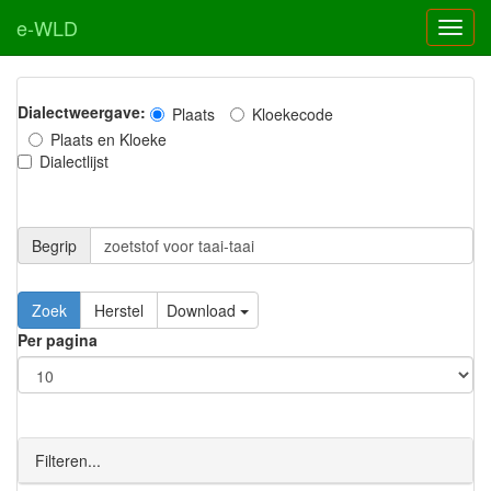
e-WLD
Dialectweergave:
Plaats
Kloekecode
Plaats en Kloeke
Dialectlijst
Begrip
Zoek
Herstel
Download
Per pagina
Filteren...