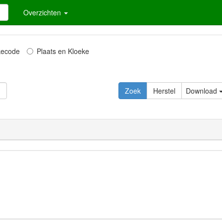
Overzichten
kecode
Plaats en Kloeke
Zoek
Herstel
Download