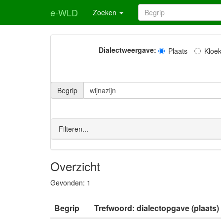
e-WLD
Zoeken
Dialectweergave:
Plaats
Kloe
Begrip
Filteren...
Overzicht
Gevonden:
1
Begrip
Trefwoord: dialectopgave (plaats)