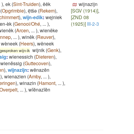
.
)
,
ek
(
Sint-Truiden
)
,
ēēk
wijnazijn
(
Opgrimbie
)
,
ēͅtšə
(
Rekem
)
,
[SGV (1914)]
,
chimmert
)
,
wijn-edik
:
wei̯niek
[ZND 08
en-èk
(
Genooi/Ohé
,
...
)
,
(1925)]
III-2-3
wienêk
(
Arcen
,
...
)
,
wienêke
nnep
,
...
)
,
winêk
(
Reuver
)
,
,
wèneek
(
Heers
)
,
wêneek
wijnik
(
Genk
)
,
tgesproken wijn-ik
sig
:
wienessich
(
Dieteren
)
,
,
wienĕssig
(
Guttecoven
)
,
en
)
,
wijnazijn
:
wēnazēn
e
)
,
wienazien
(
Amby
,
...
)
,
eringen
)
,
winazin
(
Hamont
,
...
)
,
Overpelt
,
...
)
,
wĭĕnazĭĕn