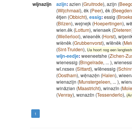
wijnazijn
azijn
:
azien
(
Gruitrode
)
,
azijn
(
Beeg
(
Wijchmaal
)
,
ēk
(
Peer
)
,
êk
(
Beegden
êtjen
(
Obbicht
)
,
essig
:
essig
(
Broeks
(
Bilzen
)
,
wejnejk
(
Hoepertingen
)
,
wē
wien.êk
(
Lottum
)
,
wienaek
(
Dieteren
(
Wellerlooi
)
,
wieənêk
(
Horst
)
,
wijeni
wiènêk
(
Grubbenvorst
)
,
wīēnêk
(
Met
(
Sint-Truiden
)
,
Ua hoort nog een lengtest
wijn-eedje
:
weeneetshe
(
Zichen-Zu
wienessig
(
Bingelrade
,
...
)
,
wieness
wī.nɛsex
(
Sittard
)
,
wīēnessig
(
Schin
(
Oostham
)
,
wēͅnazēͅn
(
Halen
)
,
wieen
wienazijn
(
Munstergeleen
,
...
)
,
wiena
wināziən
(
Maastricht
)
,
winəzīn
(
Mole
(
Venray
)
,
wɛnazɛ̄n
(
Tessenderlo
)
,
(An
1