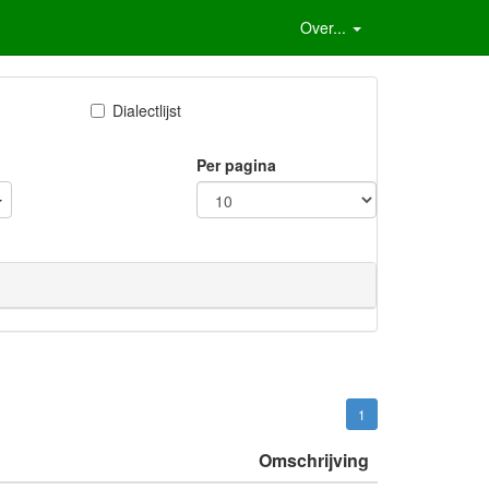
Over...
Dialectlijst
Per pagina
1
Omschrijving