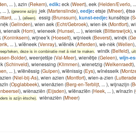
den
,
...
)
,
azin
(
Rekem
)
,
edik
:
eck
(
Weert
)
,
eek
(
Helden/Everlo
,
..
,
...
)
,
i̯ek
(
Martenslinde
)
,
eedje
:
etsje
(
Mheer
)
,
ēͅtsə
(gewone azijn)
ittard
,
...
)
,
essig
(
Brunssum
)
,
kunst-eedje
:
kunsĕtsje
(
S
(alleen).
nēͅk
(
Gelinden
)
,
wien aek
(
Echt/Gebroek
)
,
wien èk
(
Montfort
)
,
wi
)
,
wienaik
(
Horn
)
,
wieneek
(
Hunsel
,
...
)
,
wieniek
(
Blitterswijck
)
,
k
(
Koninksem
)
,
wijnee’k
(
Hoeselt
)
,
wijnieek
(
Beverst
)
,
winēͅk
(
Ge
erik
,
...
)
,
wĭĕneek
(
Venray
)
,
wĭĕnêk
(
Afferden
)
,
wè-nèk
(
Wellen
)
winɛ̄k
(
Belfeld
)
,
reep/teken, deze is in combinatie met ä niet te maken.
ui
ssen-Bolder
)
,
weenjetšje
(
Val-Meer
)
,
wienĕtje
(
Geleen
)
,
wijn-es
ik
(
Schinveld
)
,
wienessing
(
Klimmen
)
,
wienetzig
(
Welkenraedt
)
nen
,
...
)
,
wīēnĕssig
(
Gulpen
)
,
wīēnissig
(
Eys
)
,
wînésseik
(
Montz
azien
(
Niel-bij-As
)
,
wien azien
(
Montfort
)
,
wien-a-zien
(
Lutterad
zīn
(
Opglabbeek
)
,
wienāzien
(
Berg-en-Terblijt
,
...
)
,
wijnazijn
(
B
nbeersel
)
,
wiènaziên
(
Eijsden
)
,
wīēnazīēn
(
Heek
,
...
)
,
wīnazīn
(
wiènazièn
(
Mheer
)
ders is azijn ètsche).