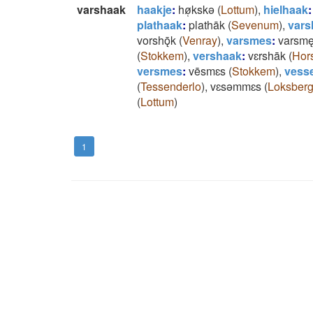
varshaak
haakje
:
hø̜kskǝ
(
Lottum
)
,
hielhaak
:
plathaak
:
plathāk
(
Sevenum
)
,
vars
vorshǭk
(
Venray
)
,
varsmes
:
varsm
(
Stokkem
)
,
vershaak
:
vɛrshāk
(
Hor
versmes
:
vēsmɛs
(
Stokkem
)
,
vess
(
Tessenderlo
)
,
vɛsǝmmɛs
(
Loksber
(
Lottum
)
1