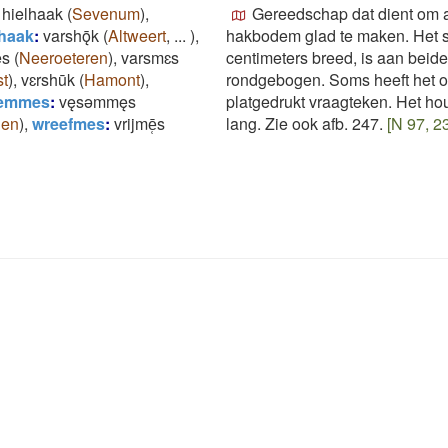
hielhaak
(
Sevenum
)
,
Gereedschap dat dient om 
haak
:
varshǭk
(
Altweert
,
...
)
,
hakbodem glad te maken. Het s
ęs
(
Neeroeteren
)
,
varsmɛs
centimeters breed, is aan beide
st
)
,
vɛrshūk
(
Hamont
)
,
rondgebogen. Soms heeft het o
emmes
:
vęsǝmmęs
platgedrukt vraagteken. Het h
gen
)
,
wreefmes
:
vrijmē̜s
lang. Zie ook afb. 247.
[N 97, 2