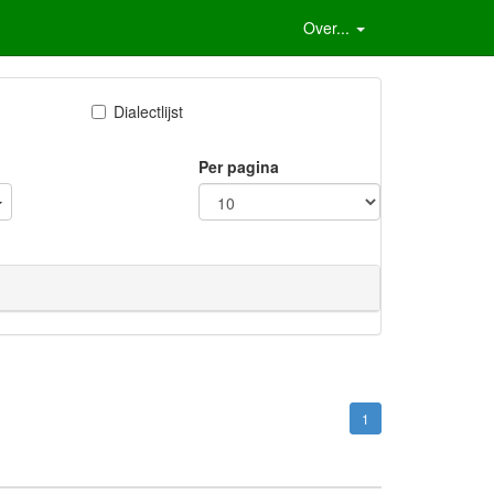
Over...
Dialectlijst
Per pagina
1