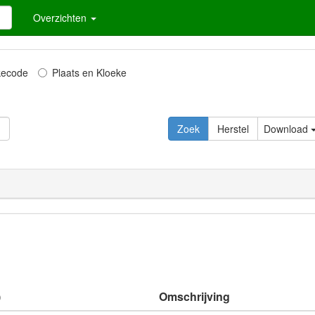
Overzichten
kecode
Plaats en Kloeke
Zoek
Herstel
Download
)
Omschrijving