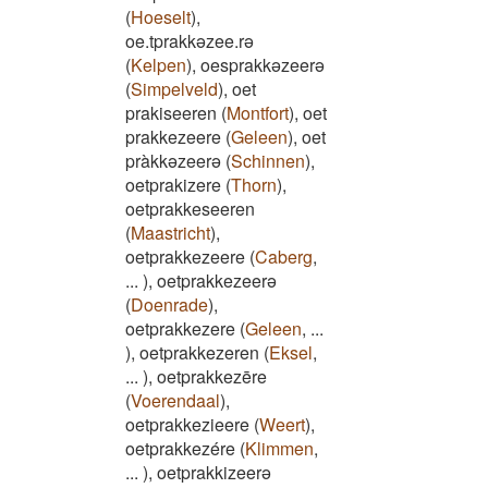
(
Hoeselt
)
,
oe.tprakkəzee.rə
(
Kelpen
)
,
oesprakkəzeerə
(
Simpelveld
)
,
oet
prakiseeren
(
Montfort
)
,
oet
prakkezeere
(
Geleen
)
,
oet
pràkkəzeerə
(
Schinnen
)
,
oetprakizere
(
Thorn
)
,
oetprakkeseeren
(
Maastricht
)
,
oetprakkezeere
(
Caberg
,
...
)
,
oetprakkezeerə
(
Doenrade
)
,
oetprakkezere
(
Geleen
,
...
)
,
oetprakkezeren
(
Eksel
,
...
)
,
oetprakkezēre
(
Voerendaal
)
,
oetprakkezieere
(
Weert
)
,
oetprakkezére
(
Klimmen
,
...
)
,
oetprakkizeerə