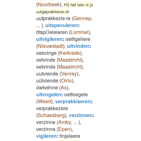
(
Noorbeek
)
,
Hïj hèt iets nï.js
uutgeprakkezie.rd
uutprakkezie.re
(
Gennep
,
...
)
,
uitspeculeren
:
ötspiʔəleiərən
(
Lommel
)
,
uitvigileren
:
oetfigeliere
(
Nieuwstadt
)
,
uitvinden
:
oesvinge
(
Kerkrade
)
,
oetvinde
(
Maastricht
)
,
oetvində
(
Maastricht
)
,
uutviende
(
Venray
)
,
uûtviende
(
Oirlo
)
,
ówtvénne
(
As
)
,
uitvogelen
:
oetfoegele
(
Weert
)
,
verprakkiseren
:
verprakkezere
(
Schaesberg
)
,
verzinnen
:
verzinne
(
Amby
,
...
)
,
verzinnə
(
Epen
)
,
vigileren
:
finjeleere