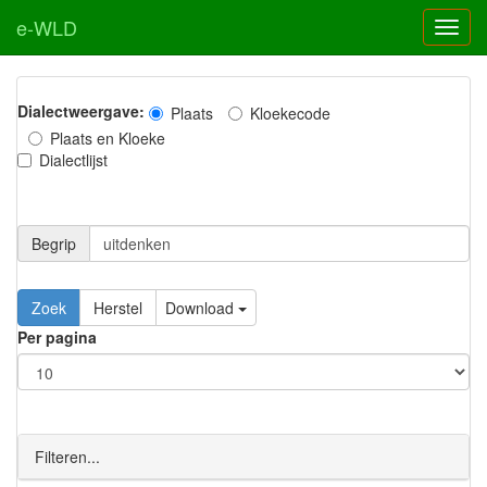
e-WLD
Dialectweergave:
Plaats
Kloekecode
Plaats en Kloeke
Dialectlijst
Begrip
Zoek
Herstel
Download
Per pagina
Filteren...