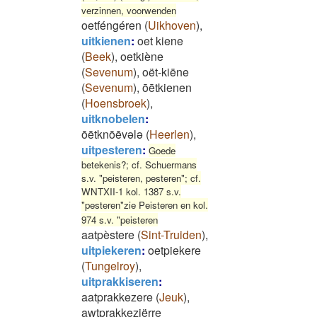
verzinnen, voorwenden
oetféngéren
(
Uikhoven
)
,
uitkienen
:
oet kiene
(
Beek
)
,
oetkiène
(
Sevenum
)
,
oët-kiëne
(
Sevenum
)
,
ōētkienen
(
Hoensbroek
)
,
uitknobelen
:
ōētknōēvələ
(
Heerlen
)
,
uitpesteren
:
Goede
betekenis?; cf. Schuermans
s.v. "peisteren, pesteren"; cf.
WNTXII-1 kol. 1387 s.v.
"pesteren"zie Peisteren en kol.
974 s.v. "peisteren
aatpèstere
(
Sint-Truiden
)
,
uitpiekeren
:
oetpiekere
(
Tungelroy
)
,
uitprakkiseren
:
aatprakkezere
(
Jeuk
)
,
awtprakkeziërre