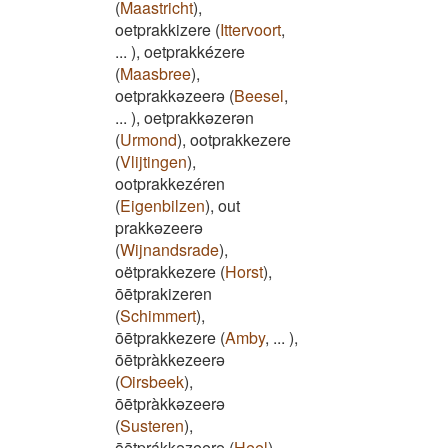
(
Maastricht
)
,
oetprakkizere
(
Ittervoort
,
...
)
,
oetprakkézere
(
Maasbree
)
,
oetprakkəzeerə
(
Beesel
,
...
)
,
oetprakkəzerən
(
Urmond
)
,
ootprakkezere
(
Vlijtingen
)
,
ootprakkezéren
(
Eigenbilzen
)
,
out
prakkəzeerə
(
Wijnandsrade
)
,
oëtprakkezere
(
Horst
)
,
ōētprakizeren
(
Schimmert
)
,
ōētprakkezere
(
Amby
,
...
)
,
ōētpràkkezeerə
(
Oirsbeek
)
,
ōētpràkkəzeerə
(
Susteren
)
,
ōētprákkəzeerə
(
Heel
)
,