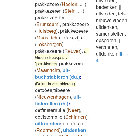
uitvinden,
prakkezere
(
Haelen
,
...
)
,
bedenken
||
prakkezeren
(
Stein
,
...
)
,
uitvinden, iets
prakkezēērūn
nieuws vinden,
(
Brunssum
)
,
prakkəzeerə
uitdenken,
(
Hulsberg
)
,
pràk.kəzeerə
samenstellen,
(
Maastricht
)
,
pràkəzijrə
opsporen
||
(
Loksbergen
)
,
verzinnen,
prákkəzeerə
(
Reuver
)
,
cf.
uitdenken
III-1-
Groene Boekje s.v.
4
prakkezere
"prakkiseren
(
Maastricht
)
,
uit-
buchstabieren (du.)
:
(Duits: buchstabieren!).
ōētbŏĕsjtábēēre
(
Nieuwenhagen
)
,
uit-
fisternllen (rh.)
:
oetfinsternulle
(
Neer
)
,
oetfisternólle
(
Schinnen
)
,
uitbroeden
:
oetbreuje
(
Roermond
)
,
uitdenken
: