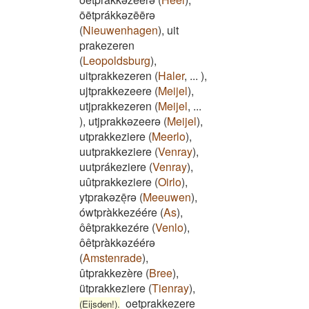
ōētprákkəzēērə
(
Nieuwenhagen
)
,
uit
prakezeren
(
Leopoldsburg
)
,
uitprakkezeren
(
Haler
,
...
)
,
ujtprakkezeere
(
Meijel
)
,
utjprakkezeren
(
Meijel
,
...
)
,
utjprakkəzeerə
(
Meijel
)
,
utprakkeziere
(
Meerlo
)
,
uutprakkeziere
(
Venray
)
,
uutprákeziere
(
Venray
)
,
uûtprakkeziere
(
Oirlo
)
,
ytprakəzēͅrə
(
Meeuwen
)
,
ówtpràkkezéére
(
As
)
,
ôêtprakkezére
(
Venlo
)
,
ôêtpràkkəzéérə
(
Amstenrade
)
,
ûtprakkezère
(
Bree
)
,
ütprakkeziere
(
Tienray
)
,
oetprakkezere
(Eijsden!).