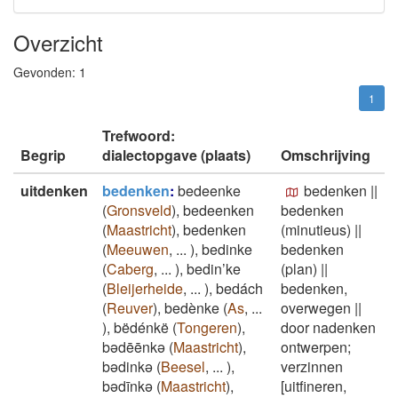
Overzicht
Gevonden:
1
1
Trefwoord:
Begrip
dialectopgave (plaats)
Omschrijving
uitdenken
bedenken
:
bedeenke
bedenken
||
(
Gronsveld
)
,
bedeenken
bedenken
(
Maastricht
)
,
bedenken
(minutieus)
||
(
Meeuwen
,
...
)
,
bedinke
bedenken
(
Caberg
,
...
)
,
bedin’ke
(plan)
||
(
Bleijerheide
,
...
)
,
bedách
bedenken,
(
Reuver
)
,
bedènke
(
As
,
...
overwegen
||
)
,
bëdénkë
(
Tongeren
)
,
door nadenken
bədēēnkə
(
Maastricht
)
,
ontwerpen;
bədinkə
(
Beesel
,
...
)
,
verzinnen
bədīnkə
(
Maastricht
)
,
[uitfineren,