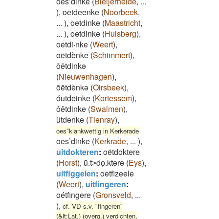
oes’dinke
(
Bleijerheide
,
...
)
,
oetdeenke
(
Noorbeek
,
...
)
,
oetdinke
(
Maastricht
,
...
)
,
oetdinkə
(
Hulsberg
)
,
oetdi‧nke
(
Weert
)
,
oetdènke
(
Schimmert
)
,
ōētdinkə
(
Nieuwenhagen
)
,
ōētdènkə
(
Oirsbeek
)
,
óutdeinke
(
Kortessem
)
,
ôêtdinke
(
Swalmen
)
,
ütdenke
(
Tienray
)
,
oes"klankwettig in Kerkerade
oes’dinke
(
Kerkrade
,
...
)
,
uitdokteren
:
oëtdoktere
(
Horst
)
,
ū.t˃doͅ.ktərə
(
Eys
)
,
uitfiggelen
:
oetfizeele
(
Weert
)
,
uitfingeren
:
oétfingere
(
Gronsveld
,
...
)
,
cf. VD s.v. "fingeren"
(&lt;Lat.) (overg.) verdichten,