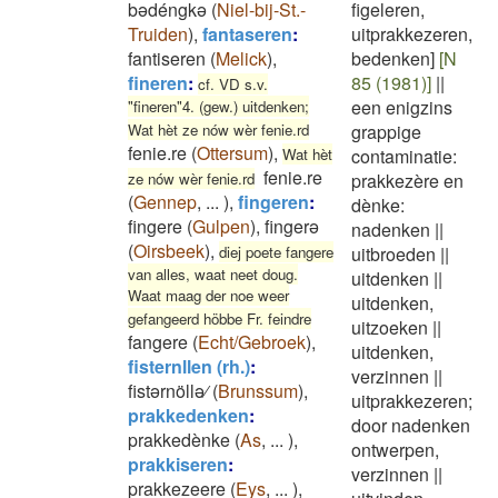
bədéngkə
(
Niel-bij-St.-
figeleren,
Truiden
)
,
fantaseren
:
uitprakkezeren,
fantiseren
(
Melick
)
,
bedenken]
[N
fineren
:
85 (1981)]
||
cf. VD s.v.
een enigzins
"fineren"4. (gew.) uitdenken;
Wat hèt ze nów wèr fenie.rd
grappige
fenie.re
(
Ottersum
)
,
Wat hèt
contaminatie:
fenie.re
ze nów wèr fenie.rd
prakkezère en
(
Gennep
,
...
)
,
fingeren
:
dènke:
fingere
(
Gulpen
)
,
fingerə
nadenken
||
(
Oirsbeek
)
,
diej poete fangere
uitbroeden
||
van alles, waat neet doug.
uitdenken
||
Waat maag der noe weer
uitdenken,
gefangeerd höbbe Fr. feindre
uitzoeken
||
fangere
(
Echt/Gebroek
)
,
uitdenken,
fisternllen (rh.)
:
verzinnen
||
fistərnöllə⁄
(
Brunssum
)
,
uitprakkezeren;
prakkedenken
:
door nadenken
prakkedènke
(
As
,
...
)
,
ontwerpen,
prakkiseren
:
verzinnen
||
prakkezeere
(
Eys
,
...
)
,