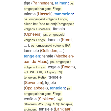
tèje
(
Panningen
)
,
talmen
:
ps.
omgespeld volgens Frings.
taləmə
(
Hasselt
)
,
tammelen
:
ps. omgespeld volgens Frings,
alleen het "alfa-tekentje"omgespeld
tàmələ
volgens Grootaers.
(
Opheers
)
,
ps. omgespeld
tamələ
(
Kermt
,
volgens Frings.
...
)
,
ps. omgespeld volgens IPA.
támmələ
(
Gelinden
,
...
)
,
tengelen
:
teͅnələ
(
Mechelen-
aan-de-Maas
)
,
ps. omgespeld
teŋjələ
(
Rotem
)
,
volgens Frings.
vgl. WBD III, 3.1 (pag. 59):
tengele
tengelen: Retie.
(
Sevenum
)
,
teͅŋələ
(
Opglabbeek
)
,
tentelen
:
ps.
omgespeld volgens Frings.
teͅntĭələ
(
Stokkem
)
,
vgl.
Stokkem Wb. (pag. 109): tensjele,
tensjëlë
(
Lanklaar
)
,
afdingen.