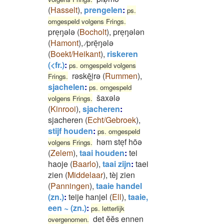
(
Hasselt
)
,
prengelen
:
ps.
omgespeld volgens Frings.
preͅŋələ
(
Bocholt
)
,
preͅŋələn
(
Hamont
)
,
⁄prēͅŋələ
(
Boekt/Heikant
)
,
riskeren
(<fr.)
:
ps. omgespeld volgens
rəskēͅi̯rə
(
Rummen
)
,
Frings.
sjachelen
:
ps. omgespeld
šaxələ
volgens Frings.
(
Kinrooi
)
,
sjacheren
:
sjacheren
(
Echt/Gebroek
)
,
stijf houden
:
ps. omgespeld
həm steͅf hōə
volgens Frings.
(
Zelem
)
,
taai houden
:
tei
haoje
(
Baarlo
)
,
taai zijn
:
taei
zien
(
Middelaar
)
,
tèj zien
(
Panningen
)
,
taaie handel
(zn.)
:
teije hanjel
(
Ell
)
,
taaie,
een ~ (zn.)
:
ps. letterlijk
det ĕĕs ennen
overgenomen.