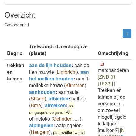
Overzicht
Gevonden:
1
1
Trefwoord: dialectopgave
Begrip
(plaats)
Omschrijving
trekken
aan de lijn houden
:
aan de
marchanderen
en
lien hauwte
(
Limbricht
)
,
aan
[ZND 01
talmen
het melken houden
:
aan ’t
(1922)]
||
mèllekke hawte
(
Klimmen
)
,
Trekken en
aanhouden
:
aanhaute
talmen bij de
(
Sittard
)
,
afbieden
:
aafbéje
verkoop, n.l.
(
Bree
)
,
afmelken
:
ps.
om zoveel
omgespeld volgens IPA.
mogelijk geld
ōͅf’meͅləkə
(
Gelinden
,
...
)
,
te krijgen
afpingelen
:
aofpingelen
[mulken?]
[N
(
Heugem
)
,
ps. invuller twijfelt