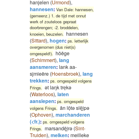
hanjelen
(
Urmond
)
,
hannesen
:
Van Dale: hannesen,
(gemeenz.) 1. de tijd met onnut
werk of zouteloos gepraat
doorbrengen; -2. broddelen,
hannesen
knoeien, beuzelen.
(
Sittard
)
,
hogen
:
ps. letterlijk
overgenomen (dus niet(s)
hōēge
omgespeld!).
(
Schimmert
)
,
lang
aansmeren
:
lank aa-
sjmieëre
(
Hoensbroek
)
,
lang
trekken
:
ps. omgespeld volgens
ət laŋk treͅkə
Frings.
(
Waterloos
)
,
laten
aanslepen
:
ps. omgespeld
ān lōͅtə slēͅi̯pə
volgens Frings.
(
Ophoven
)
,
marchanderen
(<fr.)
:
ps. omgespeld volgens
marsandēͅi̯rə
(
Sint-
Frings.
Truiden
)
,
melken
:
meilleke