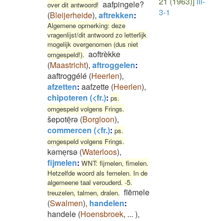
21 (1963)]
III-
aafpingele?
over dit antwoord!
3-1
(
Bleijerheide
)
,
aftrekken
:
Algemene opmerking: deze
vragenlijst/dit antwoord zo letterlijk
mogelijk overgenomen (dus niet
aoftrèkke
omgespeld!).
(
Maastricht
)
,
aftroggelen
:
aaftroggélé
(
Heerlen
)
,
afzetten
:
aafzette
(
Heerlen
)
,
chipoteren (<fr.)
:
ps.
omgespeld volgens Frings.
šepotēͅrə
(
Borgloon
)
,
commercen (<fr.)
:
ps.
omgespeld volgens Frings.
kəmeͅrsə
(
Waterloos
)
,
fijmelen
:
WNT: fijmelen, fimelen.
Hetzelfde woord als femelen. In de
algemeene taal verouderd. -5.
fīēmele
treuzelen, talmen, dralen.
(
Swalmen
)
,
handelen
:
handele
(
Hoensbroek
,
...
)
,