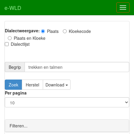
e-WLD
Dialectweergave:
Plaats
Kloekecode
Plaats en Kloeke
Dialectlijst
Begrip
Zoek
Herstel
Download
Per pagina
Filteren...