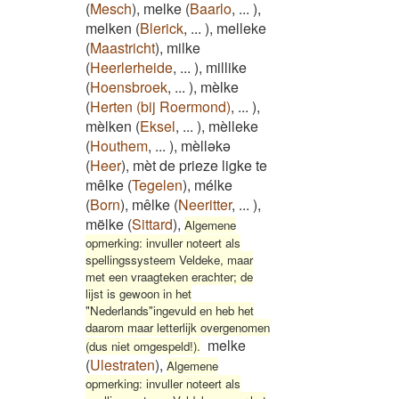
(
Mesch
)
,
melke
(
Baarlo
,
...
)
,
melken
(
Blerick
,
...
)
,
melleke
(
Maastricht
)
,
milke
(
Heerlerheide
,
...
)
,
millike
(
Hoensbroek
,
...
)
,
mèlke
(
Herten (bij Roermond)
,
...
)
,
mèlken
(
Eksel
,
...
)
,
mèlleke
(
Houthem
,
...
)
,
mèlləkə
(
Heer
)
,
mèt de prieze ligke te
mêlke
(
Tegelen
)
,
mélke
(
Born
)
,
mêlke
(
Neeritter
,
...
)
,
mëlke
(
Sittard
)
,
Algemene
opmerking: invuller noteert als
spellingssysteem Veldeke, maar
met een vraagteken erachter; de
lijst is gewoon in het
"Nederlands"ingevuld en heb het
daarom maar letterlijk overgenomen
melke
(dus niet omgespeld!).
(
Ulestraten
)
,
Algemene
opmerking: invuller noteert als