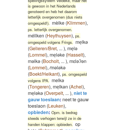
spellingssyteem Veldeke, maar het
is gewoon in het Nederlands
genoteerd en heb het daarom
letterlijk overgenomen (dus niets
mèlke
(
Klimmen
)
,
omgespeld!).
ps. letterlijk overgenomen.
méllken
(
Heythuysen
)
,
ps.
meͅlkə
omgespeld volgens Frings.
(
Gelieren/Bret
,
...
)
,
meͅlə
(
Lommel
)
,
meͅləke
(
Hasselt
)
,
məlkə
(
Bocholt
,
...
)
,
mɛləʔən
(
Lommel
)
,
⁄mələkə
(
Boekt/Heikant
)
,
ps. omgespeld
melkə
volgens IPA.
(
Tongeren
)
,
meͅlkən
(
Achel
)
,
meͅləkə
(
Overpelt
,
...
)
,
niet te
gauw toeslaan
:
neet te gauw
toeslaon
(
Leuken
)
,
opbieden
:
Opm. is bedrag
steeds verhogen terwijl ze in de
op
handen klappen: opbieden.