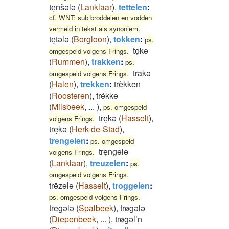
teͅnšələ
(
Lanklaar
)
,
tettelen
:
cf. WNT: sub broddelen en vodden
vermeld in tekst als synoniem.
teͅtələ
(
Borgloon
)
,
tokken
:
ps.
toͅkə
omgespeld volgens Frings.
(
Rummen
)
,
trakken
:
ps.
trakə
omgespeld volgens Frings.
(
Halen
)
,
trekken
:
trèkken
(
Roosteren
)
,
trékke
(
Milsbeek
,
...
)
,
ps. omgespeld
trēͅkə
(
Hasselt
)
,
volgens Frings.
treͅkə
(
Herk-de-Stad
)
,
trengelen
:
ps. omgespeld
treͅngələ
volgens Frings.
(
Lanklaar
)
,
treuzelen
:
ps.
omgespeld volgens Frings.
trēzələ
(
Hasselt
)
,
troggelen
:
ps. omgespeld volgens Frings.
tregələ
(
Spalbeek
)
,
trøgələ
(
Diepenbeek
,
...
)
,
trøgəl’n