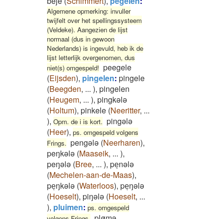
beje
(
Schimmert
)
,
pegelen
:
Algemene opmerking: invuller
twijfelt over het spellingssysteem
(Veldeke). Aangezien de lijst
normaal (dus in gewoon
Nederlands) is ingevuld, heb ik de
lijst letterlijk overgenomen, dus
peegele
niet(s) omgespeld!
(
Eijsden
)
,
pingelen
:
pingele
(
Beegden
,
...
)
,
pingelen
(
Heugem
,
...
)
,
pingkələ
(
Holtum
)
,
pinkele
(
Neeritter
,
...
)
,
pingələ
Opm. de i is kort.
(
Heer
)
,
ps. omgespeld volgens
pengələ
(
Neerharen
)
,
Frings.
peŋkələ
(
Maaseik
,
...
)
,
peŋələ
(
Bree
,
...
)
,
peͅnələ
(
Mechelen-aan-de-Maas
)
,
peͅŋkələ
(
Waterloos
)
,
peͅŋələ
(
Hoeselt
)
,
piŋələ
(
Hoeselt
,
...
)
,
pluimen
:
ps. omgespeld
pløͅmə
volgens Frings.