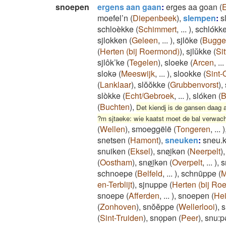
snoepen
ergens aan gaan
:
erges aa goan
(
moefel’n
(
Diepenbeek
)
,
slempen
:
s
schloèkke
(
Schimmert
,
...
)
,
schlókk
sjlokken
(
Geleen
,
...
)
,
sjlōke
(
Bugg
(
Herten (bij Roermond)
)
,
sjlŭkke
(
Sit
sjlôk’ke
(
Tegelen
)
,
sloeke
(
Arcen
,
...
slokə
(
Meeswijk
,
...
)
,
slookke
(
Sint-
(
Lanklaar
)
,
slŏŏkke
(
Grubbenvorst
)
,
slòkke
(
Echt/Gebroek
,
...
)
,
slóken
(
B
(
Buchten
)
,
Det kiendj is de gansen daag a
?m sjtaeke: wie kaatst moet de bal verwach
(
Wellen
)
,
smoeggëlë
(
Tongeren
,
...
)
snetsen
(
Hamont
)
,
sneuken
:
sneu.
snuiken
(
Eksel
)
,
snøi̯kən
(
Neerpelt
)
(
Oostham
)
,
snøͅi̯kən
(
Overpelt
,
...
)
,
s
schnoepe
(
Belfeld
,
...
)
,
schnūppe
(
M
en-Terblijt
)
,
sjnuppe
(
Herten (bij Ro
snoepe
(
Afferden
,
...
)
,
snoepen
(
Hei
(
Zonhoven
)
,
snŏĕppe
(
Wellerlooi
)
,
s
(
Sint-Truiden
)
,
snoͅpən
(
Peer
)
,
snu:p