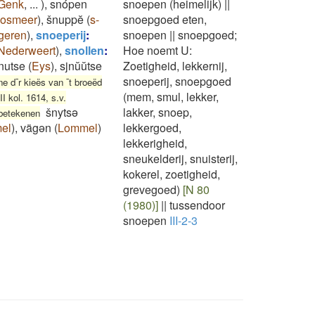
Genk
,
...
)
,
snópen
snoepen (heimelijk)
||
osmeer
)
,
šnuppĕ
(
s-
snoepgoed eten,
geren
)
,
snoeperij
:
snoepen
||
snoepgoed;
Nederweert
)
,
snollen
:
Hoe noemt U:
nutse
(
Eys
)
,
sjnŭŭtse
Zoetigheid, lekkernij,
snoeperij, snoepgoed
ne d¯r kieës van ¯t broeëd
(mem, smul, lekker,
I kol. 1614, s.v.
šnytsə
lakker, snoep,
 betekenen
el
)
,
vägən
(
Lommel
)
lekkergoed,
lekkerigheid,
sneukelderij, snuisterij,
kokerel, zoetigheid,
grevegoed)
[N 80
(1980)]
||
tussendoor
snoepen
III-2-3