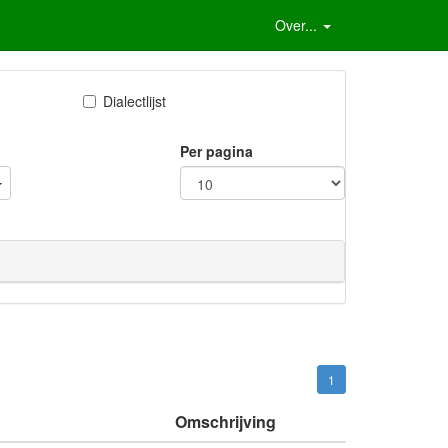
Over...
Dialectlijst
Per pagina
1
Omschrijving