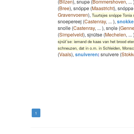
(
Bilzen
)
,
snupə
(
Bommershoven
,
...
(
Bree
)
,
snóppe
(
Maastricht
)
,
snóppə
Gravenvoeren
)
,
Tuurtsjes snóppe Tonia 
snoepereej
(
Castenray
,
...
)
,
snokke
snolle
(
Castenray
,
...
)
,
snoͅlə
(
Genn
(
Simpelveld
)
,
sjnütse
(
Mechelen
,
...
sjnüt¯se: iemand de kaas van het brood ete
schneuzen, dat in o.m. in Schleiden, Mons
(
Vaals
)
,
snuiveren
:
snuivere
(
Stok
1