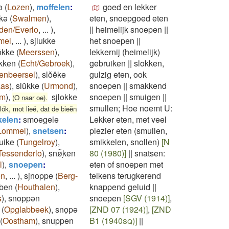
ə
(
Lozen
)
,
moffelen
:
goed en lekker
kə
(
Swalmen
)
,
eten, snoepgoed eten
den/Everlo
,
...
)
,
||
heimelijk snoepen
||
mel
,
...
)
,
sjlukke
het snoepen
||
ôkke
(
Meerssen
)
,
lekkernij (heimelijk)
kken
(
Echt/Gebroek
)
,
gebruiken
||
slokken,
enbeersel
)
,
slŏĕke
gulzig eten, ook
aas
)
,
slŭkke
(
Urmond
)
,
snoepen
||
smakkend
um
)
,
sjlokke
snoepen
||
smuigen
||
(O naar oe).
smullen; Hoe noemt U:
ók, mot lieë, dat de bieën
elen
:
smoegele
Lekker eten, met veel
Lommel
)
,
snetsen
:
plezier eten (smullen,
uike
(
Tungelroy
)
,
smikkelen, snollen)
[N
Tessenderlo
)
,
snø͂ͅken
80 (1980)]
||
snatsen:
l
)
,
snoepen
:
eten of snoepen met
en
,
...
)
,
sjnoppe
(
Berg-
telkens terugkerend
ben
(
Houthalen
)
,
knappend geluid
||
s
)
,
snoppən
snoepen
[SGV (1914)]
,
(
Opglabbeek
)
,
snoͅpə
[ZND 07 (1924)]
,
[ZND
(
Oostham
)
,
snuppen
B1 (1940sq)]
||