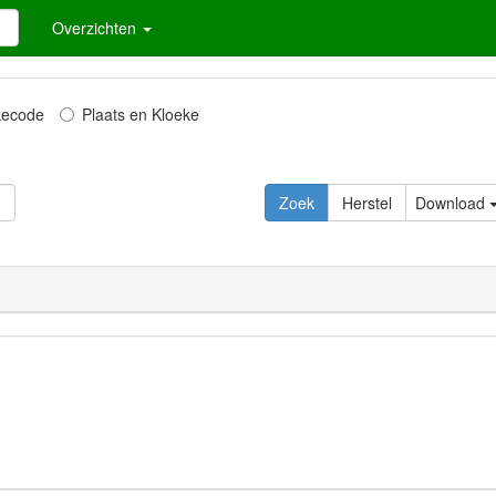
Overzichten
kecode
Plaats en Kloeke
Zoek
Herstel
Download