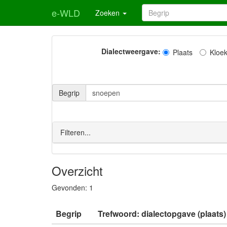
e-WLD
Zoeken
Dialectweergave:
Plaats
Kloe
Begrip
Filteren...
Overzicht
Gevonden:
1
Begrip
Trefwoord: dialectopgave (plaats)