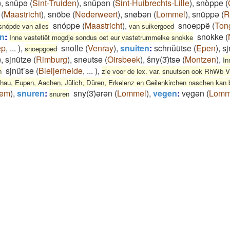
)
,
snūpə
(
Sint-Truiden
)
,
snūpən
(
Sint-Huibrechts-Lille
)
,
snòppe
(
(
Maastricht
)
,
snöbe
(
Nederweert
)
,
snøbən
(
Lommel
)
,
snüppə
(
R
snóppe
(
Maastricht
)
,
snoeppë
(
Ton
snópde van alles
van suikergoed
n
:
snokke
(
Inne vastetiêt mogdje sondus oet eur vastetrummelke snokke
ep
,
...
)
,
snolle
(
Venray
)
,
snuiten
:
schnŭütse
(
Epen
)
,
sj
snoepgoed
)
,
sjnütze
(
Rimburg
)
,
sneutse
(
Oirsbeek
)
,
šny(3)̄tsə
(
Montzen
)
,
In
sjnüt’se
(
Bleijerheide
,
...
)
,
n
zie voor de lex. var. snuutsen ook RhWb VI
chau, Eupen, Aachen, Jülich, Düren, Erkelenz en Geilenkirchen naschen kan
kem
)
,
snuren
:
sny(3)̄ərən
(
Lommel
)
,
vegen
:
veͅgən
(
Lomm
snuren