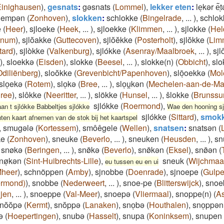
Einighausen
)
,
gesnats
:
gəsnats
(
Lommel
)
,
lekker eten
:
leͅkər e͂ͅt
lempən
(
Zonhoven
)
,
slokken
:
schlokke
(
Bingelrade
,
...
)
,
schlok
e
(
Heer
)
,
sjloeke
(
Heek
,
...
)
,
sjloekke
(
Klimmen
,
...
)
,
sjlokke
(
Hel
enum
)
,
sjlŏakke
(
Guttecoven
)
,
sjlŏĕkke
(
Posterholt
)
,
sjlŏkke
(
Lim
tard
)
,
sjlòkke
(
Valkenburg
)
,
sjlókke
(
Asenray/Maalbroek
,
...
)
,
sjl
)
,
sloekkə
(
Eisden
)
,
slokke
(
Beesel
,
...
)
,
slokke(n)
(
Obbicht
)
,
slo
Odiliënberg
)
,
sloŏkke
(
Grevenbicht/Papenhoven
)
,
slōͅoekkə
(
Mol
sloͅekə
(
Rotem
)
,
sloͅkə
(
Bree
,
...
)
,
sloͅu̯kən
(
Mechelen-aan-de-M
ree
)
,
slôkke
(
Neeritter
,
...
)
,
slökke
(
Hunsel
,
...
)
,
šlokke
(
Brunss
sjlókke
(
Roermond
)
,
an t sjlókke Babbeltjes sjlókke
Wae den hooning sjl
sjlókke
(
Sittard
)
,
smokk
ten kaart afnemen van de stok bij het kaartspel
,
smugələ
(
Kortessem
)
,
smôêgele
(
Wellen
)
,
snatsen
:
snatsən
(
ke
(
Zonhoven
)
,
sneuke
(
Beverlo
,
...
)
,
sneuken
(
Heusden
,
...
)
,
sn
,
snøkə
(
Beringen
,
...
)
,
snø̄kə
(
Beverlo
)
,
snø̄kən
(
Eksel
)
,
snø̄ən
(
nøͅkən
(
Sint-Huibrechts-Lille
)
,
sneuk
(
Wijchmaa
eu tussen eu en ui
heer
)
,
schnöppen
(
Amby
)
,
sjnobbe
(
Doenrade
)
,
sjnoepe
(
Gulp
ermond)
)
,
snobbe
(
Nederweert
,
...
)
,
snoe-pe
(
Blitterswijck
)
,
snoe
jen
,
...
)
,
snoeppe
(
Val-Meer
)
,
snoepə
(
Vliermaal
)
,
snoppe(n)
(
A
nŏŏpə
(
Kermt
)
,
snŏppə
(
Lanaken
)
,
snoͅbə
(
Houthalen
)
,
snoͅppən
ə
(
Hoepertingen
)
,
snubə
(
Hasselt
)
,
snupa
(
Koninksem
)
,
snupen