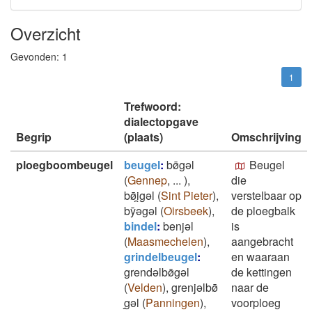
Overzicht
Gevonden:
1
1
Trefwoord:
dialectopgave
Begrip
(plaats)
Omschrijving
ploegboombeugel
beugel
:
bø̄gǝl
Beugel
(
Gennep
,
...
)
,
die
bø̄i̯gǝl
(
Sint Pieter
)
,
verstelbaar op
bȳǝgǝl
(
Oirsbeek
)
,
de ploegbalk
bindel
:
benjǝl
is
(
Maasmechelen
)
,
aangebracht
grindelbeugel
:
en waaraan
grendǝlbø̄gǝl
de kettingen
(
Velden
)
,
grenjǝlbø̄
naar de
̞gǝl
(
Panningen
)
,
voorploeg