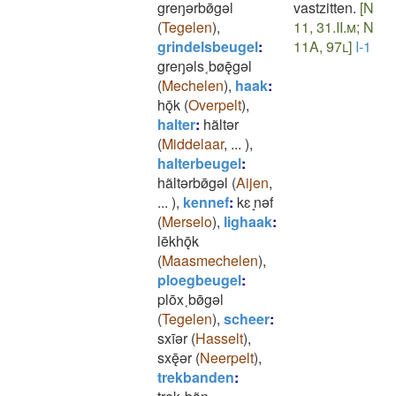
greŋǝrbø̄gǝl
vastzitten.
[N
(
Tegelen
)
,
11, 31.II.m; N
grindelsbeugel
:
11A, 97l]
I-1
greŋǝls˱bøę̄gǝl
(
Mechelen
)
,
haak
:
hǭk
(
Overpelt
)
,
halter
:
hãltǝr
(
Middelaar
,
...
)
,
halterbeugel
:
hãltǝrbø̄gǝl
(
Aijen
,
...
)
,
kennef
:
kɛ ̝nǝf
(
Merselo
)
,
lighaak
:
lēkhǭk
(
Maasmechelen
)
,
ploegbeugel
:
plōx˱bø̄gǝl
(
Tegelen
)
,
scheer
:
sxīǝr
(
Hasselt
)
,
sxę̄ǝr
(
Neerpelt
)
,
trekbanden
: