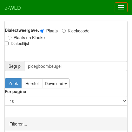
e-WLD
Dialectweergave:
Plaats
Kloekecode
Plaats en Kloeke
Dialectlijst
Begrip
Zoek
Herstel
Download
Per pagina
Filteren...