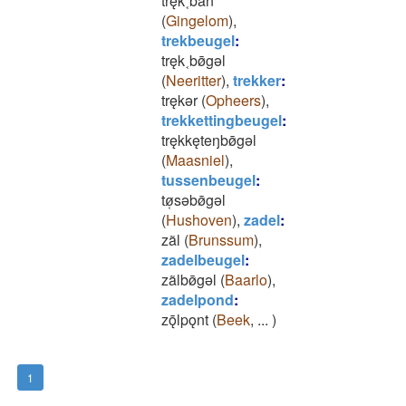
tręk˱bãn
(
Gingelom
)
,
trekbeugel
:
tręk˱bø̄gǝl
(
Neeritter
)
,
trekker
:
trękǝr
(
Opheers
)
,
trekkettingbeugel
:
trękkęteŋbø̄gǝl
(
Maasniel
)
,
tussenbeugel
:
tø̜sǝbø̄gǝl
(
Hushoven
)
,
zadel
:
zãl
(
Brunssum
)
,
zadelbeugel
:
zãlbø̄gǝl
(
Baarlo
)
,
zadelpond
:
zǭlpǫnt
(
Beek
,
...
)
1