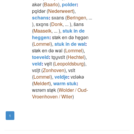
akǝr
(
Baarlo
)
,
polder
:
pǫldǝr
(
Nederweert
)
,
schans
:
sxans
(
Beringen
,
...
)
,
sxǫns
(
Donk
,
...
)
,
šans
(
Maaseik
,
...
)
,
stuk in de
heggen
:
støk en dǝ hęgǝn
(
Lommel
)
,
stuk in de wal
:
støk en dǝ wal
(
Lommel
)
,
toeveld
:
tǫu̯vɛlt
(
Hechtel
)
,
veld
:
vęlt
(
Leopoldsburg
)
,
vɛljt
(
Zonhoven
)
,
vɛlt
(
Lommel
)
,
veldje
:
vɛlǝkǝ
(
Meldert
)
,
warm stuk
:
wɛrǝm stø̜k
(
Wolder / Oud-
Vroenhoven / Wiler
)
1