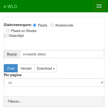
e-WLD
Dialectweergave:
Plaats
Kloekecode
Plaats en Kloeke
Dialectlijst
Begrip
Zoek
Herstel
Download
Per pagina
Filteren...