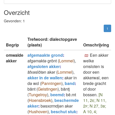
Overzicht
Gevonden:
1
1
Trefwoord: dialectopgave
Begrip
(plaats)
Omschrijving
omwalde
afgemaakte grond
:
Een akker
akker
afgǝmaktǝ grōnt
(
Lommel
)
,
welke
afgesloten akker
:
omsloten is
āfxǝslōtǝn akǝr
(
Lommel
)
,
door een
akker in de wallen
:
akǝr in
akkerwal, een
dǝ wɛl
(
Panningen
)
,
band
:
brede gracht
bānt
(
Geistingen
)
,
bāntj
of door
(
Tungelroy
)
,
beemd
:
bē.mt
bossen.
[N
(
Hoensbroek
)
,
beschermde
11, 2e; N 11,
akker
:
bǝsxɛrmdjǝn akǝr
2f; N 27, 3b;
(
Hushoven
)
,
beschut stuk
:
A 10, 4;