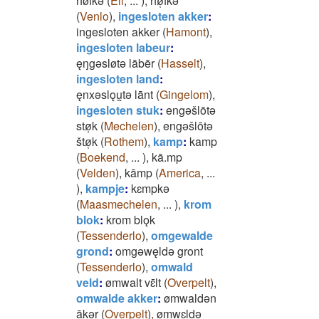
hø̄fkǝ
(
Ell
,
...
)
,
hø̜̄fkǝ
(
Venlo
)
,
ingesloten akker
:
ingesloten akker
(
Hamont
)
,
ingesloten labeur
:
ęŋgǝsløtǝ lābēr
(
Hasselt
)
,
ingesloten land
:
ęnxǝslǫu̯tǝ lānt
(
Gingelom
)
,
ingesloten stuk
:
engǝšlōtǝ
stø̜k
(
Mechelen
)
,
engǝšlōtǝ
štø̜k
(
Rothem
)
,
kamp
:
kamp
(
Boekend
,
...
)
,
kā.mp
(
Velden
)
,
kāmp
(
America
,
...
)
,
kampje
:
kɛmpkǝ
(
Maasmechelen
,
...
)
,
krom
blok
:
krom blǫk
(
Tessenderlo
)
,
omgewalde
grond
:
omgǝwęldǝ gront
(
Tessenderlo
)
,
omwald
veld
:
ømwalt vɛ̄lt
(
Overpelt
)
,
omwalde akker
:
ømwaldǝn
ākǝr
(
Overpelt
)
,
ømwɛldǝ