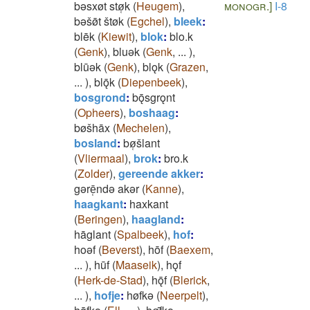
bǝsxøt stø̜k
(
Heugem
)
,
monogr.]
I-8
bǝšø̄t štøk
(
Egchel
)
,
bleek
:
blēk
(
Kiewit
)
,
blok
:
blo.k
(
Genk
)
,
bluǝk
(
Genk
,
...
)
,
blūǝk
(
Genk
)
,
blǫk
(
Grazen
,
...
)
,
blǭk
(
Diepenbeek
)
,
bosgrond
:
bǭsgrǫnt
(
Opheers
)
,
boshaag
:
bøšhāx
(
Mechelen
)
,
bosland
:
bø̜šlant
(
Vliermaal
)
,
brok
:
bro.k
(
Zolder
)
,
gereende akker
:
gǝrē̜ndǝ akǝr
(
Kanne
)
,
haagkant
:
haxkant
(
Beringen
)
,
haagland
:
hāglant
(
Spalbeek
)
,
hof
:
hoǝf
(
Beverst
)
,
hōf
(
Baexem
,
...
)
,
hūf
(
Maaseik
)
,
hǫf
(
Herk-de-Stad
)
,
hǭf
(
Blerick
,
...
)
,
hofje
:
høfkǝ
(
Neerpelt
)
,