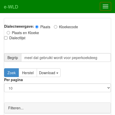
e-WLD
Dialectweergave:
Plaats
Kloekecode
Plaats en Kloeke
Dialectlijst
Begrip
Zoek
Herstel
Download
Per pagina
Filteren...