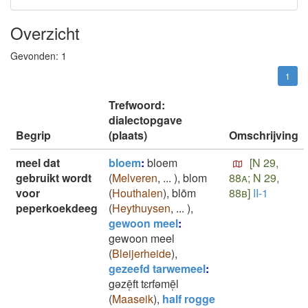
Overzicht
Gevonden:
1
1
Trefwoord:
dialectopgave
Begrip
(plaats)
Omschrijving
meel dat
bloem
:
bloem
[N 29,
gebruikt wordt
(
Melveren
,
...
)
,
blom
88a; N 29,
voor
(
Houthalen
)
,
blōm
88b]
II-1
peperkoekdeeg
(
Heythuysen
,
...
)
,
gewoon meel
:
gewoon meel
(
Bleijerheide
)
,
gezeefd tarwemeel
:
gǝzē̜ft tɛrfǝmē̜l
(
Maaseik
)
,
half rogge