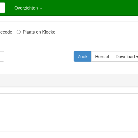
Overzichten
kecode
Plaats en Kloeke
Zoek
Herstel
Download