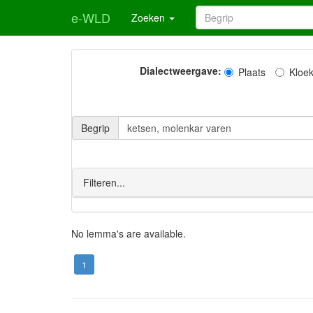
e-WLD
Zoeken
Dialectweergave:
Plaats
Kloe
Begrip
Filteren...
No lemma's are available.
1