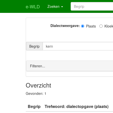
e-WLD
Zoeken
Dialectweergave:
Plaats
Kloe
Begrip
Filteren...
Overzicht
Gevonden:
1
Begrip
Trefwoord: dialectopgave (plaats)