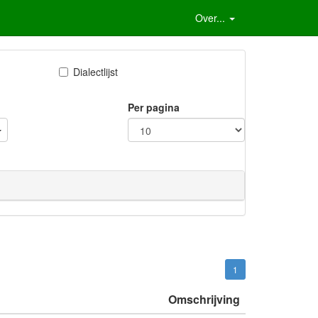
Over...
Dialectlijst
Per pagina
1
Omschrijving