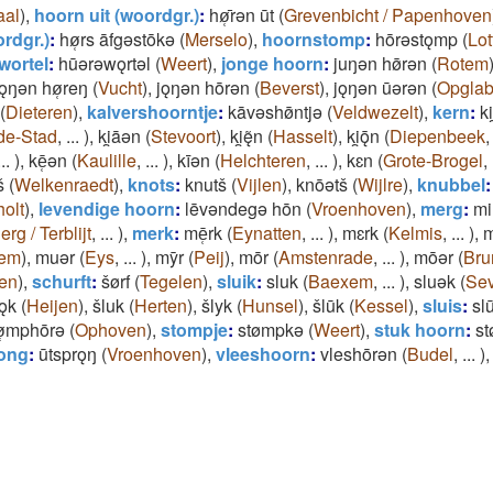
aal
)
,
hoorn uit (woordgr.)
:
hø̜̄rǝn ūt
(
Grevenbicht / Papenhoven
rdgr.)
:
hø̜rs āfgǝstōkǝ
(
Merselo
)
,
hoornstomp
:
hōrǝstǫmp
(
Lo
wortel
:
hūǝrǝwǫrtǝl
(
Weert
)
,
jonge hoorn
:
juŋǝn hø̄rǝn
(
Rotem
jǫŋǝn hø̜reŋ
(
Vucht
)
,
jǫŋǝn hōrǝn
(
Beverst
)
,
jǫŋǝn ūǝrǝn
(
Opgla
(
Dieteren
)
,
kalvershoorntje
:
kāvǝshø̄ntjǝ
(
Veldwezelt
)
,
kern
:
ki
de-Stad
,
...
)
,
ki̯āǝn
(
Stevoort
)
,
ki̯ę̃n
(
Hasselt
)
,
ki̯ǭn
(
Diepenbeek
...
)
,
kē̜ǝn
(
Kaulille
,
...
)
,
kīǝn
(
Helchteren
,
...
)
,
kɛn
(
Grote-Brogel
,
š
(
Welkenraedt
)
,
knots
:
knutš
(
Vijlen
)
,
knōǝtš
(
Wijlre
)
,
knubbel
:
olt
)
,
levendige hoorn
:
lēvǝndegǝ hōn
(
Vroenhoven
)
,
merg
:
mi
erg / Terblijt
,
...
)
,
merk
:
mē̜rk
(
Eynatten
,
...
)
,
mɛrk
(
Kelmis
,
...
)
,
m
hem
)
,
muǝr
(
Eys
,
...
)
,
mȳr
(
Peij
)
,
mōr
(
Amstenrade
,
...
)
,
mōǝr
(
Bru
en
)
,
schurft
:
šørf
(
Tegelen
)
,
sluik
:
sluk
(
Baexem
,
...
)
,
sluǝk
(
Se
lǫk
(
Heijen
)
,
šluk
(
Herten
)
,
šlyk
(
Hunsel
)
,
šlūk
(
Kessel
)
,
sluis
:
sl
ø̜mphōrǝ
(
Ophoven
)
,
stompje
:
stømpkǝ
(
Weert
)
,
stuk hoorn
:
st
rong
:
ūtsprǫŋ
(
Vroenhoven
)
,
vleeshoorn
:
vleshōrǝn
(
Budel
,
...
)