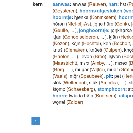
kern
aanwas
:
ānwas
(
Reuver
)
,
hart
:
hɛt
(
P
(
Geysteren
)
,
hoorns afgestoken (woo
hoorntje
:
hi̯ønkǝ
(
Koninksem
)
,
hoorn
hōrǝn
(
Niel-bij-As
)
,
jǫŋǝ hūrǝ
(
Genk
)
,
(
Geulle
,
...
)
,
jonghoorntje
:
jǫŋkhø̜rkǝ
ki̯an
(
Genoelselderen
,
...
)
,
ki̯ān
(
Herk-
(
Kozen
)
,
kē̜i̯n
(
Hechtel
)
,
kē̜n
(
Bocholt
,
knuš
(
Slenaken
)
,
knūǝš
(
Gulpen
)
,
knǫ
(
Haelen
,
...
)
,
lē̜vǝn
(
Bree
)
,
lɛi̯vǝn
(
Boch
(
Maastricht
)
,
mɛrx
(
Amby
,
...
)
,
mɛrǝx
(
B
(
Berg
,
...
)
,
muu̯ǝr
(
Wijlre
)
,
muōr
(
Grat
(
Vaals
)
,
mǭr
(
Spaubeek
)
,
pit
:
pet
(
Hert
slōk
(
Wellerlooi
)
,
slūk
(
America
,
...
)
,
s
štǫmp
(
Schaesberg
)
,
stomphoorn
:
st
hoorn
:
twīǝdǝ hø̄i̯n
(
Boorsem
)
,
uitsp
wǫrtǝl
(
Zolder
)
1