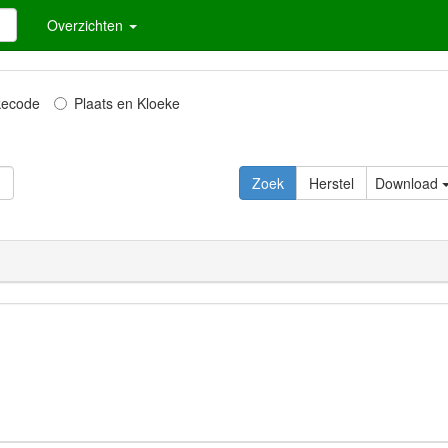
Overzichten
kecode
Plaats en Kloeke
Zoek
Herstel
Download