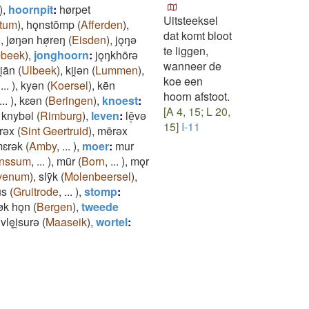
)
,
hoornpit
:
hørpet
Uitsteeksel
ttum
)
,
hǫnstōmp
(
Afferden
)
,
dat komt bloot
)
,
jøŋǝn hø̜reŋ
(
Eisden
)
,
jǫŋǝ
te liggen,
bbeek
)
,
jonghoorn
:
jǫŋkhōrǝ
wanneer de
i̯ān
(
Ulbeek
)
,
kii̯ǝn
(
Lummen
)
,
koe een
,
...
)
,
kyǝn
(
Koersel
)
,
kēn
hoorn afstoot.
...
)
,
kɛǝn
(
Beringen
)
,
knoest
:
[A 4, 15; L 20,
knybǝl
(
Rimburg
)
,
leven
:
lē̜vǝ
15]
I-11
rǝx
(
Sint Geertruid
)
,
mērǝx
ɛrǝk
(
Amby
,
...
)
,
moer
:
mur
nssum
,
...
)
,
mūr
(
Born
,
...
)
,
mǫr
venum
)
,
slȳk
(
Molenbeersel
)
,
ūs
(
Gruitrode
,
...
)
,
stomp
:
øk hǫn
(
Bergen
)
,
tweede
,
vlęi̯surǝ
(
Maaseik
)
,
wortel
: