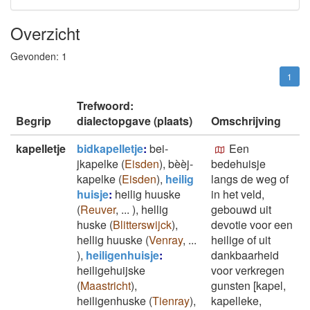
Overzicht
Gevonden:
1
1
Trefwoord:
Begrip
dialectopgave (plaats)
Omschrijving
kapelletje
bidkapelletje
:
bei-
Een
jkapelke
(
Eisden
)
,
bèèj-
bedehuisje
kapelke
(
Eisden
)
,
heilig
langs de weg of
huisje
:
heilig huuske
in het veld,
(
Reuver
,
...
)
,
hellig
gebouwd uit
huske
(
Blitterswijck
)
,
devotie voor een
hellig huuske
(
Venray
,
...
heilige of uit
)
,
heiligenhuisje
:
dankbaarheid
heiligehuijske
voor verkregen
(
Maastricht
)
,
gunsten [kapel,
heiligenhuske
(
Tienray
)
,
kapelleke,