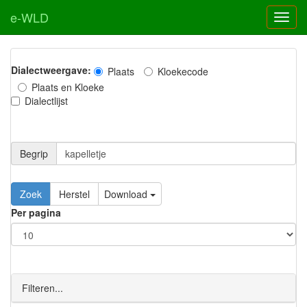
e-WLD
Dialectweergave:
Plaats
Kloekecode
Plaats en Kloeke
Dialectlijst
Begrip
Zoek
Herstel
Download
Per pagina
Filteren...