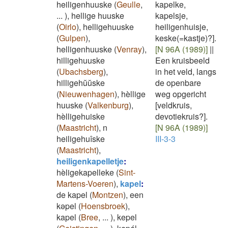
heiligenhuuske
(
Geulle
,
kapelke,
...
)
,
hellige huuske
kapelsje,
(
Oirlo
)
,
helligehuuske
heiligenhuisje,
(
Gulpen
)
,
keske(=kastje)?].
helligenhuuske
(
Venray
)
,
[N 96A (1989)]
||
hilligehuuske
Een kruisbeeld
(
Ubachsberg
)
,
in het veld, langs
hilligehŭŭske
de openbare
(
Nieuwenhagen
)
,
hèllige
weg opgericht
huuske
(
Valkenburg
)
,
[veldkruis,
hèlligehuiske
devotiekruis?].
(
Maastricht
)
,
n
[N 96A (1989)]
heiligehuîske
III-3-3
(
Maastricht
)
,
heiligenkapelletje
:
hèligekapelleke
(
Sint-
Martens-Voeren
)
,
kapel
:
de kapel
(
Montzen
)
,
een
kəpel
(
Hoensbroek
)
,
kapel
(
Bree
,
...
)
,
kepel