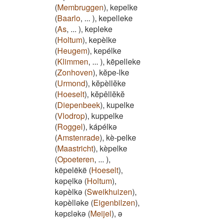
(
Membruggen
)
,
kepelke
(
Baarlo
,
...
)
,
kepelleke
(
As
,
...
)
,
kepleke
(
Holtum
)
,
kepèlke
(
Heugem
)
,
kepélke
(
Klimmen
,
...
)
,
kēpelleke
(
Zonhoven
)
,
kĕpe-lke
(
Urmond
)
,
kĕpèllĕke
(
Hoeselt
)
,
kĕpêllĕkĕ
(
Diepenbeek
)
,
kupelke
(
Vlodrop
)
,
kuppelke
(
Roggel
)
,
kápélkə
(
Amstenrade
)
,
kè-pelke
(
Maastricht
)
,
kèpelke
(
Opoeteren
,
...
)
,
këpelëkë
(
Hoeselt
)
,
kəpeͅlkə
(
Holtum
)
,
kəpèlkə
(
Sweikhuizen
)
,
kəpèlləke
(
Eigenbilzen
)
,
kəpɛləkə
(
Meijel
)
,
ə