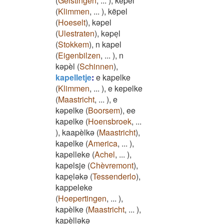
(
Geistingen
,
...
)
,
kepél
(
Klimmen
,
...
)
,
këpel
(
Hoeselt
)
,
kəpel
(
Ulestraten
)
,
kəpeͅl
(
Stokkem
)
,
n kapel
(
Eigenbilzen
,
...
)
,
n
kəpèl
(
Schinnen
)
,
kapelletje
:
e kapelke
(
Klimmen
,
...
)
,
e kepelke
(
Maastricht
,
...
)
,
e
kəpelke
(
Boorsem
)
,
ee
kapelke
(
Hoensbroek
,
...
)
,
kaapèlkə
(
Maastricht
)
,
kapelke
(
America
,
...
)
,
kapelleke
(
Achel
,
...
)
,
kapelsje
(
Chèvremont
)
,
kapeͅləkə
(
Tessenderlo
)
,
kappeleke
(
Hoepertingen
,
...
)
,
kapèlke
(
Maastricht
,
...
)
,
kapèlləkə