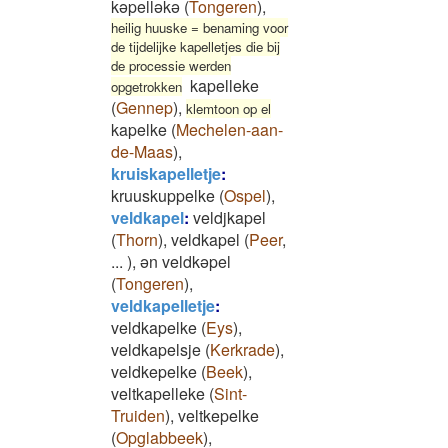
kəpelləkə
(
Tongeren
)
,
heilig huuske = benaming voor
de tijdelijke kapelletjes die bij
de processie werden
kapelleke
opgetrokken
(
Gennep
)
,
klemtoon op el
kapelke
(
Mechelen-aan-
de-Maas
)
,
kruiskapelletje
:
kruuskuppelke
(
Ospel
)
,
veldkapel
:
veldjkapel
(
Thorn
)
,
veldkapel
(
Peer
,
...
)
,
ən veldkəpel
(
Tongeren
)
,
veldkapelletje
:
veldkapelke
(
Eys
)
,
veldkapelsje
(
Kerkrade
)
,
veldkepelke
(
Beek
)
,
veltkapelleke
(
Sint-
Truiden
)
,
veltkepelke
(
Opglabbeek
)
,