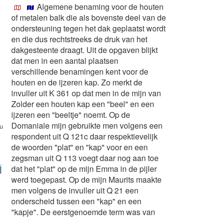
Algemene benaming voor de houten
of metalen balk die als bovenste deel van de
ondersteuning tegen het dak geplaatst wordt
en die dus rechtstreeks de druk van het
dakgesteente draagt. Uit de opgaven blijkt
dat men in een aantal plaatsen
verschillende benamingen kent voor de
houten en de ijzeren kap. Zo merkt de
invuller uit K 361 op dat men in de mijn van
Zolder een houten kap een "beel" en een
ijzeren een "beeltje" noemt. Op de
Domaniale mijn gebruikte men volgens een
u
respondent uit Q 121c daar respektievelijk
de woorden "plat" en "kap" voor en een
zegsman uit Q 113 voegt daar nog aan toe
dat het "plat" op de mijn Emma in de pijler
]
werd toegepast. Op de mijn Maurits maakte
men volgens de invuller uit Q 21 een
onderscheid tussen een "kap" en een
"kapje". De eerstgenoemde term was van