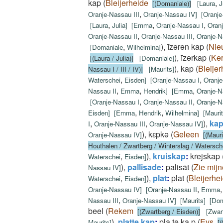
kap
(
Bleijerheide
,
[(Domaniale)]
[
Laura
J
,
Oranje-Nassau III
Oranje-Nassau IV
]
[
Oranje
,
,
,
[
Laura
Julia
]
[
Emma
Oranje-Nassau I
Oranj
,
,
Oranje-Nassau II
Oranje-Nassau III
Oranje-N
,
)
,
īzǝrǝn kap
(
Nie
[
Domaniale
Wilhelmina
]
)
,
īzǝrkap
(
Ke
[(Laura / Julia)]
[
Domaniale
]
)
,
kap
(
Bleije
Nassau I / III / IV)]
[
Maurits
]
,
,
Waterschei
Eisden
]
[
Oranje-Nassau I
Oranje
,
,
,
Nassau II
Emma
Hendrik
]
[
Emma
Oranje-N
,
,
[
Oranje-Nassau I
Oranje-Nassau II
Oranje-N
,
,
Eisden
]
[
Emma
Hendrik
Wilhelmina
]
[
Mauri
,
,
)
,
kap
I
Oranje-Nassau III
Oranje-Nassau IV
]
)
,
kɛpkǝ
(
Geleen
Oranje-Nassau IV
]
[(Mauri
Houthalen / Zwartberg / Winterslag / Watersche
,
)
,
kruiskap
:
krejskap
Waterschei
Eisden
]
)
,
pallisade
:
palisāt
(
Zie mij
Nassau IV
]
,
)
,
plat
:
plat
(
Bleijerhe
Waterschei
Eisden
]
,
Oranje-Nassau IV
]
[
Oranje-Nassau II
Emma
,
Nassau III
Oranje-Nassau IV
]
[
Maurits
]
[
Dom
beel
(
Rekem
[(Zwartberg / Eisden)]
[
Zwar
)
,
platte kap
:
pla.tǝ ka.p
(
Eys
Maurits
]
[(