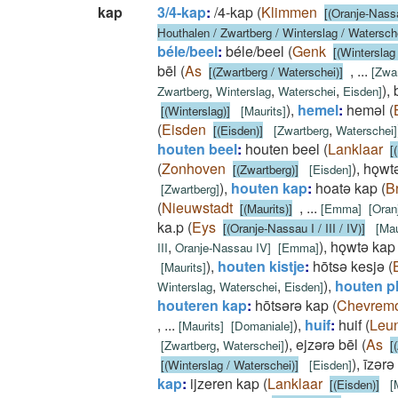
kap
3/4-kap
:
/4-kap
(
Klimmen
[(Oranje-Nassau
Houthalen / Zwartberg / Winterslag / Watersche
béle/beel
:
béle/beel
(
Genk
[(Winterslag
bēl
(
As
,
...
[(Zwartberg / Waterschei)]
[
Zwar
,
,
,
)
,
Zwartberg
Winterslag
Waterschei
Eisden
]
)
,
hemel
:
hemǝl
(
[(Winterslag)]
[
Maurits
]
(
Eisden
,
[(Eisden)]
[
Zwartberg
Waterschei
]
houten beel
:
houten beel
(
Lanklaar
[
(
Zonhoven
)
,
hǫwtǝ
[(Zwartberg)]
[
Eisden
]
)
,
houten kap
:
hoatǝ kap
(
B
[
Zwartberg
]
(
Nieuwstadt
,
...
[(Maurits)]
[
Emma
]
[
Oran
ka.p
(
Eys
[(Oranje-Nassau I / III / IV)]
[
Mau
,
)
,
hǫwtǝ kap
III
Oranje-Nassau IV
]
[
Emma
]
)
,
houten kistje
:
hōtsǝ kesjǝ
(
[
Maurits
]
,
,
)
,
houten pl
Winterslag
Waterschei
Eisden
]
houteren kap
:
hōtsǝrǝ kap
(
Chevrem
,
...
)
,
huif
:
huif
(
Leu
[
Maurits
]
[
Domaniale
]
,
)
,
ejzǝrǝ bēl
(
As
[
Zwartberg
Waterschei
]
[
)
,
īzǝrǝ
[(Winterslag / Waterschei)]
[
Eisden
]
kap
:
ijzeren kap
(
Lanklaar
[(Eisden)]
[