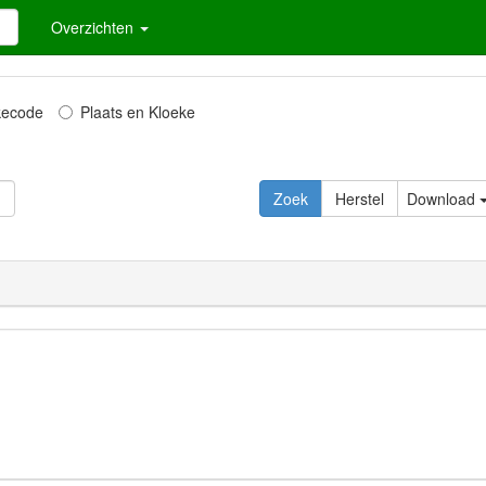
Overzichten
kecode
Plaats en Kloeke
Zoek
Herstel
Download