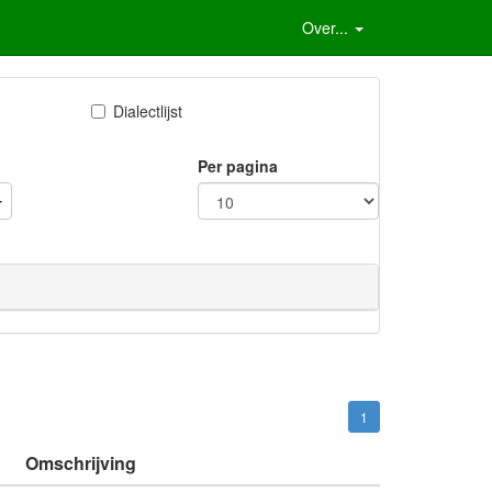
Over...
Dialectlijst
Per pagina
1
Omschrijving