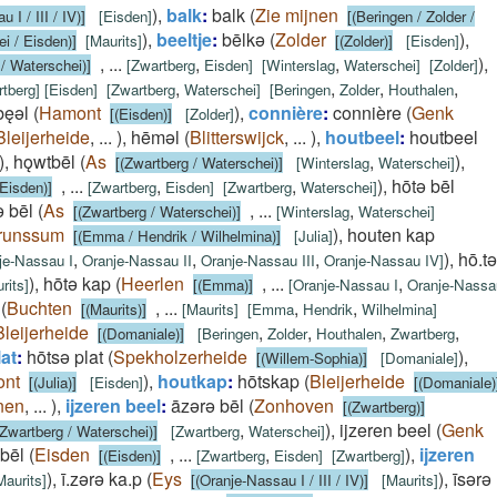
)
,
balk
:
balk
(
Zie mijnen
 I / III / IV)]
[
Eisden
]
[(Beringen / Zolder /
)
,
beeltje
:
bēlkǝ
(
Zolder
)
,
i / Eisden)]
[
Maurits
]
[(Zolder)]
[
Eisden
]
,
...
,
,
)
,
 / Waterschei)]
[
Zwartberg
Eisden
]
[
Winterslag
Waterschei
]
[
Zolder
]
,
,
,
,
tberg
]
[
Eisden
]
[
Zwartberg
Waterschei
]
[
Beringen
Zolder
Houthalen
bęǝl
(
Hamont
)
,
connière
:
connière
(
Genk
[(Eisden)]
[
Zolder
]
Bleijerheide
,
...
)
,
hēmǝl
(
Blitterswijck
,
...
)
,
houtbeel
:
houtbeel
)
,
hǫwtbēl
(
As
,
)
,
[(Zwartberg / Waterschei)]
[
Winterslag
Waterschei
]
,
...
,
,
)
,
hōtǝ bēl
(Eisden)]
[
Zwartberg
Eisden
]
[
Zwartberg
Waterschei
]
 bēl
(
As
,
...
,
[(Zwartberg / Waterschei)]
[
Winterslag
Waterschei
]
runssum
)
,
houten kap
[(Emma / Hendrik / Wilhelmina)]
[
Julia
]
,
,
,
)
,
hō.tǝ
je-Nassau I
Oranje-Nassau II
Oranje-Nassau III
Oranje-Nassau IV
]
)
,
hōtǝ kap
(
Heerlen
,
...
,
rits
]
[(Emma)]
[
Oranje-Nassau I
Oranje-Nassa
(
Buchten
,
...
,
,
[(Maurits)]
[
Maurits
]
[
Emma
Hendrik
Wilhelmina
]
Bleijerheide
,
,
,
,
[(Domaniale)]
[
Beringen
Zolder
Houthalen
Zwartberg
at
:
hōtsǝ plat
(
Spekholzerheide
)
,
[(Willem-Sophia)]
[
Domaniale
]
ont
)
,
houtkap
:
hōtskap
(
Bleijerheide
[(Julia)]
[
Eisden
]
[(Domaniale)
nen
,
...
)
,
ijzeren beel
:
āzǝrǝ bēl
(
Zonhoven
[(Zwartberg)]
,
)
,
ijzeren beel
(
Genk
(Zwartberg / Waterschei)]
[
Zwartberg
Waterschei
]
 bēl
(
Eisden
,
...
,
)
,
ijzeren
[(Eisden)]
[
Zwartberg
Eisden
]
[
Zwartberg
]
)
,
ī.zǝrǝ ka.p
(
Eys
)
,
īsǝrǝ
Maurits
]
[(Oranje-Nassau I / III / IV)]
[
Maurits
]