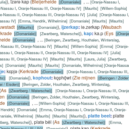
)
,
īzǝrǝ kap
(
Bleijerheide
,
...
,
ulia
]
[(Domaniale)]
[
Oranje-Nassau I
,
,
-Nassau I
Oranje-Nassau III
Oranje-Nassau IV
]
[
Maurits
]
[
Willem-Sophia
]
,
,
e-Nassau II
Oranje-Nassau III
Oranje-Nassau IV
]
[
Julia
]
[
Oranje-Nassau I
,
,
assau IV
]
[
Emma
Hendrik
Wilhelmina
]
[
Domaniale
]
[
Maurits
]
[
Maurits
]
uwstadt
)
,
ijzerkap
:
iǝ.zǝrkap
(
Waubach
[(Maurits)]
[
Domaniale
]
rkrade
,
)
,
kap
:
ka.p
(
Eys
[(Domaniale)]
[
Zwartberg
Waterschei
]
[(Oranje
rheide
,
...
,
,
,
,
[(Domaniale)]
[
Beringen
Zwartberg
Houthalen
Winterslag
,
-Nassau III
Oranje-Nassau IV
]
[
Maurits
]
[
Willem-Sophia
]
[
Emma
]
[
Oranje-
,
,
,
assau I
Oranje-Nassau II
Oranje-Nassau III
Oranje-Nassau IV
]
[
Julia
]
,
,
,
assau III
Oranje-Nassau IV
]
[
Maurits
]
[
Maurits
]
[
Laura
Julia
]
[
Zwartberg
,
ts
]
[
Domaniale
]
[
Maurits
]
[
Maurits
]
[
Domaniale
Wilhelmina
]
[
Oranje-Nassa
je
:
kɛpjǝ
(
Kerkrade
,
,
[(Domaniale)]
[
Oranje-Nassau I
Oranje-Nassau III
)
,
kophout
:
kǫphǭwt
(
Zie mijnen
ts)]
[
Domaniale
]
[(Beringen / Zolder
,
,
,
,
,
i / Eisden)]
[
Beringen
Zolder
Houthalen
Zwartberg
Winterslag
(
As
,
,
[(Zwartberg / Waterschei)]
[
Oranje-Nassau I
Oranje-Nassau III
Oranje
nen
,
,
,
,
,
[(Domaniale)]
[
Beringen
Zolder
Houthalen
Zwartberg
Winterslag
ide
,
...
,
[(Domaniale)]
[
Willem-Sophia
]
[
Oranje-Nassau I
Oranje-Nassau III
,
,
,
,
Hendrik
]
[
Domaniale
]
[
Emma
Oranje-Nassau I
Oranje-Nassau II
Oranje-
,
)
,
platte beel
:
platte
aniale
Wilhelmina
]
[
Maurits
]
[
Maurits
]
[
Maurits
]
,
)
,
platǝ bēl
(
As
,
tberg
Waterschei
]
[(Zwartberg / Waterschei)]
[
Emma
)
,
platǝ kap
(
Kerkrade
Oranje-Nassau I / III / IV)]
[
Domaniale
]