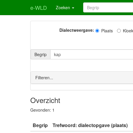
e-WLD
Zoeken
Dialectweergave:
Plaats
Kloe
Begrip
Filteren...
Overzicht
Gevonden:
1
Begrip
Trefwoord: dialectopgave (plaats)