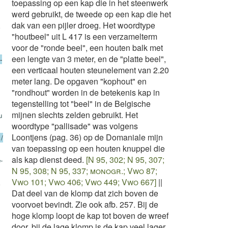
toepassing op een kap die in het steenwerk
werd gebruikt, de tweede op een kap die het
,
dak van een pijler droeg. Het woordtype
"houtbeel" uit L 417 is een verzamelterm
voor de "ronde beel", een houten balk met
een lengte van 3 meter, en de "platte beel",
-
een verticaal houten steunelement van 2.20
meter lang. De opgaven "kophout" en
"rondhout" worden in de betekenis kap in
tegenstelling tot "beel" in de Belgische
mijnen slechts zelden gebruikt. Het
u
woordtype "pallisade" was volgens
Loontjens (pag. 36) op de Domaniale mijn
 /
van toepassing op een houten knuppel die
als kap dienst deed.
[N 95, 302; N 95, 307;
-
N 95, 308; N 95, 337; monogr.; Vwo 87;
,
Vwo 101; Vwo 406; Vwo 449; Vwo 667]
||
Dat deel van de klomp dat zich boven de
voorvoet bevindt. Zie ook afb. 257. Bij de
hoge klomp loopt de kap tot boven de wreef
door, bij de lage klomp is de kap veel lager