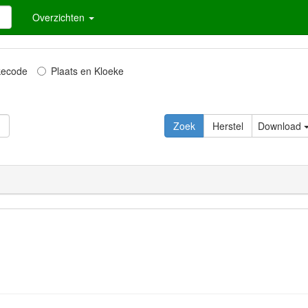
Overzichten
kecode
Plaats en Kloeke
Zoek
Herstel
Download