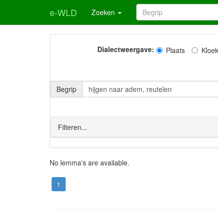
e-WLD
Zoeken
Dialectweergave:
Plaats
Kloe
Begrip
Filteren...
No lemma's are available.
1