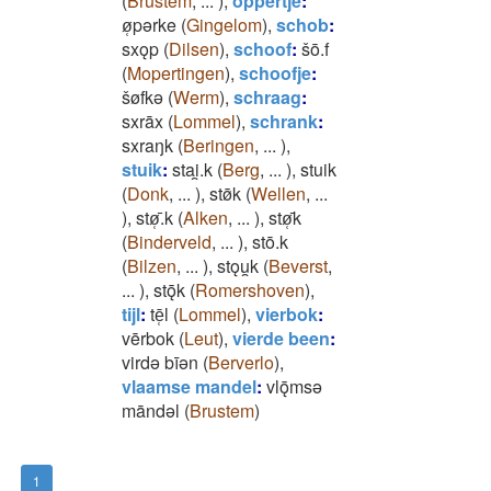
(
Brustem
,
...
)
,
oppertje
:
ø̜pǝrke
(
Gingelom
)
,
schob
:
sxǫp
(
Dilsen
)
,
schoof
:
šō.f
(
Mopertingen
)
,
schoofje
:
šøfkǝ
(
Werm
)
,
schraag
:
sxrāx
(
Lommel
)
,
schrank
:
sxraŋk
(
Beringen
,
...
)
,
stuik
:
stai̯.k
(
Berg
,
...
)
,
stuik
(
Donk
,
...
)
,
stø̄k
(
Wellen
,
...
)
,
stø̜̄.k
(
Alken
,
...
)
,
stø̜̄k
(
Binderveld
,
...
)
,
stō.k
(
Bilzen
,
...
)
,
stǫu̯k
(
Beverst
,
...
)
,
stǭk
(
Romershoven
)
,
tijl
:
tē̜l
(
Lommel
)
,
vierbok
:
vērbok
(
Leut
)
,
vierde been
:
virdǝ bīǝn
(
Berverlo
)
,
vlaamse mandel
:
vlǭmsǝ
māndǝl
(
Brustem
)
1