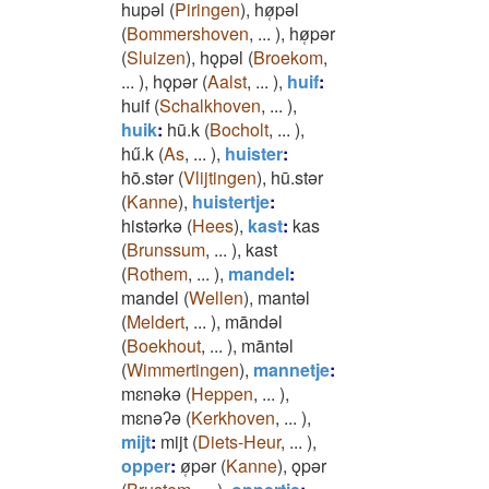
hupǝl
(
Piringen
)
,
hø̜pǝl
(
Bommershoven
,
...
)
,
hø̜pǝr
(
Sluizen
)
,
hǫpǝl
(
Broekom
,
...
)
,
hǫpǝr
(
Aalst
,
...
)
,
huif
:
huif
(
Schalkhoven
,
...
)
,
huik
:
hū.k
(
Bocholt
,
...
)
,
hű.k
(
As
,
...
)
,
huister
:
hō.stǝr
(
Vlijtingen
)
,
hū.stǝr
(
Kanne
)
,
huistertje
:
histǝrkǝ
(
Hees
)
,
kast
:
kas
(
Brunssum
,
...
)
,
kast
(
Rothem
,
...
)
,
mandel
:
mandel
(
Wellen
)
,
mantǝl
(
Meldert
,
...
)
,
māndǝl
(
Boekhout
,
...
)
,
māntǝl
(
Wimmertingen
)
,
mannetje
:
mɛnǝkǝ
(
Heppen
,
...
)
,
mɛnǝʔǝ
(
Kerkhoven
,
...
)
,
mijt
:
mijt
(
Diets-Heur
,
...
)
,
opper
:
ø̜pǝr
(
Kanne
)
,
ǫpǝr