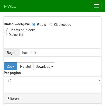
e-WLD
Dialectweergave:
Plaats
Kloekecode
Plaats en Kloeke
Dialectlijst
Begrip
Zoek
Herstel
Download
Per pagina
Filteren...