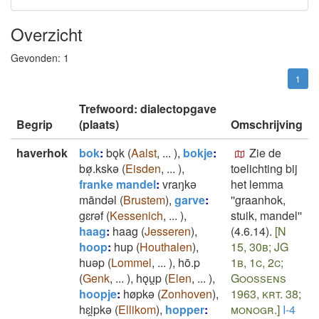
Overzicht
Gevonden:
1
1
Trefwoord: dialectopgave
Begrip
(plaats)
Omschrijving
haverhok
bok
:
bǫk
(
Aalst
,
...
)
,
bokje
:
Zie de
bø̜.kskǝ
(
Eisden
,
...
)
,
toelichting bij
franke mandel
:
vraŋkǝ
het lemma
māndǝl
(
Brustem
)
,
garve
:
''graanhok,
gɛrǝf
(
Kessenich
,
...
)
,
stuik, mandel''
haag
:
haag
(
Jesseren
)
,
(4.6.14).
[N
hoop
:
hup
(
Houthalen
)
,
15, 30b; JG
huǝp
(
Lommel
,
...
)
,
hō.p
1b, 1c, 2c;
(
Genk
,
...
)
,
hǫu̯p
(
Elen
,
...
)
,
Goossens
hoopje
:
høpkǝ
(
Zonhoven
)
,
1963, krt. 38;
hɛi̯pkǝ
(
Ellikom
)
,
hopper
:
monogr.]
I-4