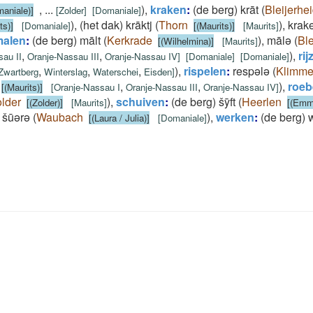
,
...
)
,
kraken
:
(de berg) krāt
(
Bleijerhe
aniale)]
[
Zolder
]
[
Domaniale
]
)
,
(het dak) krāktj
(
Thorn
)
,
krak
ts)]
[
Domaniale
]
[(Maurits)]
[
Maurits
]
malen
:
(de berg) mālt
(
Kerkrade
)
,
mālǝ
(
Ble
[(Wilhelmina)]
[
Maurits
]
,
,
)
,
rij
sau II
Oranje-Nassau III
Oranje-Nassau IV
]
[
Domaniale
]
[
Domaniale
]
,
,
,
)
,
rispelen
:
respǝlǝ
(
Klimm
Zwartberg
Winterslag
Waterschei
Eisden
]
,
,
)
,
roeb
[(Maurits)]
[
Oranje-Nassau I
Oranje-Nassau III
Oranje-Nassau IV
]
lder
)
,
schuiven
:
(de berg) šȳft
(
Heerlen
[(Zolder)]
[
Maurits
]
[(Emm
šūǝrǝ
(
Waubach
)
,
werken
:
(de berg) 
[(Laura / Julia)]
[
Domaniale
]