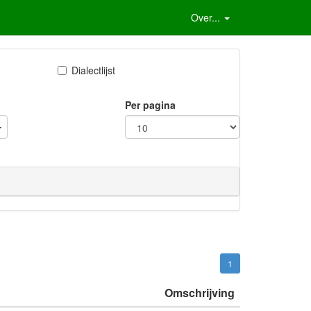
Over...
Dialectlijst
Per pagina
1
Omschrijving