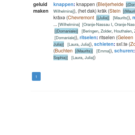
geluid
knappen
:
knappen
(
Bleijerheide
[(Dom
maken
)
,
(het dak) krāk
(
Stein
Wilhelmina
]
[(Mauri
krāxǝ
(
Chevremont
)
,
[(Julia)]
[
Maurits
]
...
,
[
Wilhelmina
]
[
Oranje-Nassau I
Oranje-Nas
,
,
,
[(Domaniale)]
[
Beringen
Zolder
Houthalen
)
,
ritselen
:
ritselen
(
Geleen
[
Domaniale
]
,
)
,
schieten
:
sxī.tǝ
(
Zo
Julia)]
[
Laura
Julia
]
(
Buchten
)
,
schuren
:
[(Maurits)]
[
Emma
]
,
)
Sophia)]
[
Laura
Julia
]
1