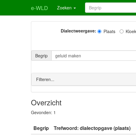
e-WLD
Zoeken
Dialectweergave:
Plaats
Kloe
Begrip
Filteren...
Overzicht
Gevonden:
1
Begrip
Trefwoord: dialectopgave (plaats)