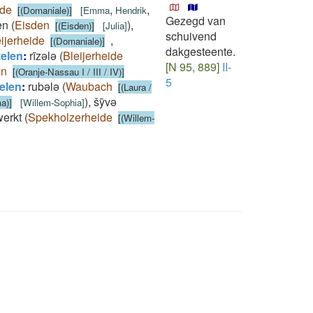
ide
,
,
[(Domaniale)]
[
Emma
Hendrik
Gezegd van
en
(
Eisden
)
,
[(Eisden)]
[
Julia
]
schuivend
ijerheide
,
[(Domaniale)]
dakgesteente.
zelen
:
rīzǝlǝ
(
Bleijerheide
[N 95, 889]
II-
en
[(Oranje-Nassau I / III / IV)]
5
elen
:
rubǝlǝ
(
Waubach
[(Laura /
)
,
šȳvǝ
a)]
[
Willem-Sophia
]
werkt
(
Spekholzerheide
[(Willem-