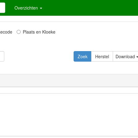
Overzichten
kecode
Plaats en Kloeke
Zoek
Herstel
Download