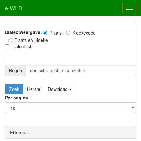
e-WLD
Dialectweergave:
Plaats
Kloekecode
Plaats en Kloeke
Dialectlijst
Begrip
Zoek
Herstel
Download
Per pagina
Filteren...