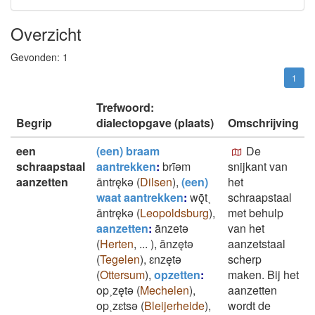
Overzicht
Gevonden:
1
1
Trefwoord:
Begrip
dialectopgave (plaats)
Omschrijving
een
(een) braam
De
schraapstaal
aantrekken
:
brīǝm
snijkant van
aanzetten
āntrękǝ
(
Dilsen
)
,
(een)
het
waat aantrekken
:
wǭt˱
schraapstaal
āntrękǝ
(
Leopoldsburg
)
,
met behulp
aanzetten
:
ānzetǝ
van het
(
Herten
,
...
)
,
ānzętǝ
aanzetstaal
(
Tegelen
)
,
ɛnzętǝ
scherp
(
Ottersum
)
,
opzetten
:
maken. Bij het
op˲zętǝ
(
Mechelen
)
,
aanzetten
op˲zɛtsǝ
(
Bleijerheide
)
,
wordt de