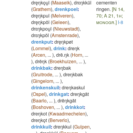
dręŋkǫu̯l
(
Maaseik
)
,
drɛŋkkūl
cementen
(
Grathem
)
,
drenkpoel
:
ringen.
[N 14,
dręŋkpul
(
Melveren
)
,
70; A 21, 1h;
dręŋkpōl
(
Geleen
)
,
monogr.]
I-8
drɛŋkpou̯l
(
Nieuwstadt
)
,
drɛŋkpōl
(
Amstenrade
)
,
drenkput
:
dręŋkpøt
(
Lommel
)
,
drink
:
dreŋk
(
Arcen
,
...
)
,
drē.ŋk
(
Horn
,
...
)
,
drēŋk
(
Broekhuizen
,
...
)
,
drinkbak
:
dreŋbak
(
Gruitrode
,
...
)
,
dreŋkbak
(
Gingelom
,
...
)
,
drinkenskuil
:
dreŋkǝskul
(
Ospel
)
,
drinkgat
:
dreŋkgāt
(
Baarlo
,
...
)
,
drēŋkgāt
(
Boshoven
,
...
)
,
drinkkot
:
dreŋkot
(
Kwaadmechelen
)
,
dreŋkǫt
(
Berverlo
)
,
drinkkuil
:
dreŋkkul
(
Gulpen
,