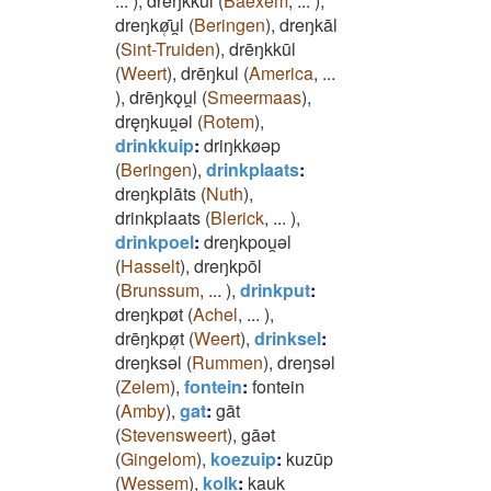
...
)
,
dreŋkkūl
(
Baexem
,
...
)
,
dreŋkø̜̄u̯l
(
Beringen
)
,
dreŋkāl
(
Sint-Truiden
)
,
drēŋkkūl
(
Weert
)
,
drēŋkul
(
America
,
...
)
,
drēŋkǫu̯l
(
Smeermaas
)
,
dręŋkuu̯ǝl
(
Rotem
)
,
drinkkuip
:
driŋkkøǝp
(
Beringen
)
,
drinkplaats
:
dreŋkplāts
(
Nuth
)
,
drinkplaats
(
Blerick
,
...
)
,
drinkpoel
:
dreŋkpou̯ǝl
(
Hasselt
)
,
dreŋkpōl
(
Brunssum
,
...
)
,
drinkput
:
dreŋkpøt
(
Achel
,
...
)
,
drēŋkpø̜t
(
Weert
)
,
drinksel
:
dreŋksǝl
(
Rummen
)
,
dreŋsǝl
(
Zelem
)
,
fontein
:
fontein
(
Amby
)
,
gat
:
gāt
(
Stevensweert
)
,
gāǝt
(
Gingelom
)
,
koezuip
:
kuzūp
(
Wessem
)
,
kolk
:
kau̯k