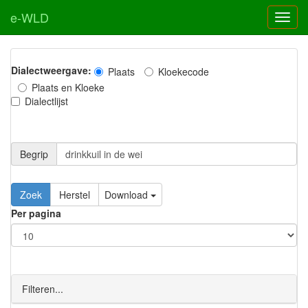
e-WLD
Dialectweergave:
Plaats
Kloekecode
Plaats en Kloeke
Dialectlijst
Begrip
Zoek
Herstel
Download
Per pagina
Filteren...