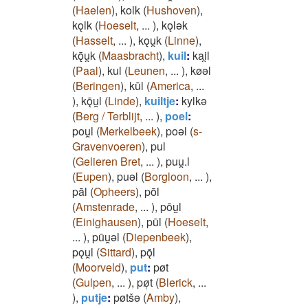
(
Haelen
)
,
kolk
(
Hushoven
)
,
kǫlk
(
Hoeselt
,
...
)
,
kǫlǝk
(
Hasselt
,
...
)
,
kǫu̯k
(
Linne
)
,
kǭu̯k
(
Maasbracht
)
,
kuil
:
kai̯l
(
Paal
)
,
kul
(
Leunen
,
...
)
,
køǝl
(
Beringen
)
,
kūl
(
America
,
...
)
,
kǭu̯l
(
Linde
)
,
kuiltje
:
kylkǝ
(
Berg / Terblijt
,
...
)
,
poel
:
pou̯l
(
Merkelbeek
)
,
poǝl
(
s-
Gravenvoeren
)
,
pul
(
Gelieren Bret
,
...
)
,
puu̯.l
(
Eupen
)
,
puǝl
(
Borgloon
,
...
)
,
pāl
(
Opheers
)
,
pōl
(
Amstenrade
,
...
)
,
pōu̯l
(
Einighausen
)
,
pūl
(
Hoeselt
,
...
)
,
pūu̯ǝl
(
Diepenbeek
)
,
pǫu̯l
(
Sittard
)
,
pǭl
(
Moorveld
)
,
put
:
pøt
(
Gulpen
,
...
)
,
pø̜t
(
Blerick
,
...
)
,
putje
:
pøtšǝ
(
Amby
)
,