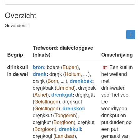
Overzicht
Gevonden:
1
1
Trefwoord: dialectopgave
Begrip
(plaats)
Omschrijving
drinkkuil
bron
:
boǝrǝ
(
Eupen
)
,
Een kuil in
in de wei
drenk
:
dręŋk
(
Holtum
,
...
)
,
het weiland
drɛŋk
(
Born
,
...
)
,
drenkbak
:
met
dręŋkbak
(
Urmond
)
,
drɛŋbak
drinkwater
(
Achel
)
,
drenkgat
:
dręŋkgāt
voor het vee.
(
Geistingen
)
,
dręŋkgōt
De
(
Geistingen
)
,
drenkkot
:
woordtypen
drē̜ŋkkūt
(
Tongeren
)
,
drinkput en
dręi̯ŋkut
(
Borgloon
)
,
dręŋkut
put duiden op
(
Borgloon
)
,
drenkkuil
:
een put
dręŋkou̯l
(
Lanklaar
)
,
gemaakt van