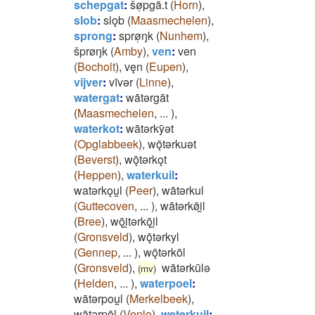
schepgat
:
šø̜pgā.t
(
Horn
)
,
slob
:
slǫb
(
Maasmechelen
)
,
sprong
:
sprø̜ŋk
(
Nunhem
)
,
šprøŋk
(
Amby
)
,
ven
:
ven
(
Bocholt
)
,
vęn
(
Eupen
)
,
vijver
:
vīvǝr
(
Linne
)
,
watergat
:
wātǝrgāt
(
Maasmechelen
,
...
)
,
waterkot
:
wātǝrkȳǝt
(
Opglabbeek
)
,
wǭtǝrkuǝt
(
Beverst
)
,
wǭtǝrkǫt
(
Heppen
)
,
waterkuil
:
watǝrkǫu̯l
(
Peer
)
,
wātǝrkul
(
Guttecoven
,
...
)
,
wātǝrkø̄i̯l
(
Bree
)
,
wǭi̯tǝrkǭi̯l
(
Gronsveld
)
,
wǭtǝrkyl
(
Gennep
,
...
)
,
wǭtǝrkōl
(
Gronsveld
)
,
wātǝrkūlǝ
(mv)
(
Helden
,
...
)
,
waterpoel
:
wātǝrpou̯l
(
Merkelbeek
)
,
wātǝrpōl
(
Venlo
)
,
weterkuil
: