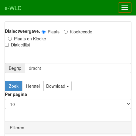
e-WLD
Dialectweergave:
Plaats
Kloekecode
Plaats en Kloeke
Dialectlijst
Begrip
Zoek
Herstel
Download
Per pagina
Filteren...