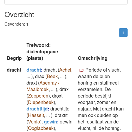
Overzicht
Gevonden:
1
1
Trefwoord:
dialectopgave
Begrip
(plaats)
Omschrijving
dracht
dracht
:
dracht
(
Achel
,
Periode of vlucht
...
)
,
drax
(
Beek
,
...
)
,
waarin de bijen
draxt
(
Asenray /
honing en stuifmeel
Maalbroek
,
...
)
,
drāx
verzamelen. De
(
Zepperen
)
,
drǫxt
periode bestrijkt
(
Diepenbeek
)
,
voorjaar, zomer en
drachttijd
:
drachttijd
najaar. Met dracht kan
(
Hasselt
,
...
)
,
draxtīt
men ook duiden op
(
Venlo
)
,
gewin
:
gewin
het resultaat van de
(
Opglabbeek
)
,
vlucht, nl. de honing.