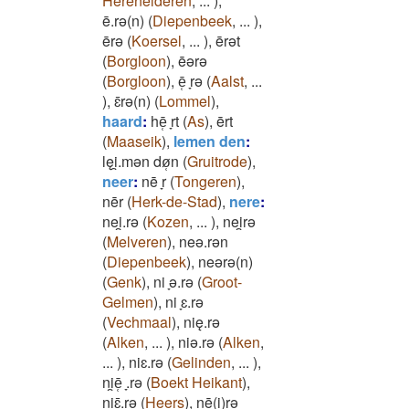
Herenelderen
,
...
)
,
ē.rǝ(n)
(
Diepenbeek
,
...
)
,
ērǝ
(
Koersel
,
...
)
,
ērǝt
(
Borgloon
)
,
ēǝrǝ
(
Borgloon
)
,
ē̜ ̞rǝ
(
Aalst
,
...
)
,
ɛ̄rǝ(n)
(
Lommel
)
,
haard
:
hē̜ ̞rt
(
As
)
,
ērt
(
Maaseik
)
,
lemen den
:
lęi̯.mǝn dø̜n
(
Gruitrode
)
,
neer
:
nē ̞r
(
Tongeren
)
,
nēr
(
Herk-de-Stad
)
,
nere
:
nei̯.rǝ
(
Kozen
,
...
)
,
nei̯rǝ
(
Melveren
)
,
neǝ.rǝn
(
Diepenbeek
)
,
neǝrǝ(n)
(
Genk
)
,
ni ̞ǝ.rǝ
(
Groot-
Gelmen
)
,
ni ̞ɛ.rǝ
(
Vechmaal
)
,
nię.rǝ
(
Alken
,
...
)
,
niǝ.rǝ
(
Alken
,
...
)
,
niɛ.rǝ
(
Gelinden
,
...
)
,
ni̯ē̜ ̞.rǝ
(
Boekt Heikant
)
,
ni̯ɛ̄.rǝ
(
Heers
)
,
nē(i̯)rǝ