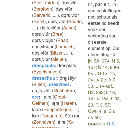
(
Sint-Truiden
)
,
dõ̜s˲vlūr
I.4, par. 6.1. In
(
Borgloon
)
,
dø̜s˲vlūr
samenstellingen
(
Berverlo
,
...
)
,
dǫrs˲vlōr
met schuur als
(
Horst
)
,
dǫrs˲vlūr
(
Baarlo
,
eerste lid treedt
...
)
,
dǫrs˲vlūǝr
(
Achel
)
,
vaak een
dǫrs˲vlű̄r
(
Bree
)
,
verkorting van
dǫrs˲vlǫu̯ǝr
(
Paal
)
,
dit eerste
dǫs˲vluu̯ǝr
(
Lommel
)
,
element op. Zie
dǫs˲vlūr
(
Bilzen
,
...
)
,
afbeelding 14.
dǭrs˲vlūr
(
Meijel
)
,
[N 5A, 67a; N 5,
dresplaats
:
drēšplātš
127; N 14, 8 en
(
Eygelshoven
)
,
9a; JG 1a, 1b,
dresschuur
:
dręi̯ššȳr
2a en 2c; A 7,
(
Vijlen
)
,
dresvloer
:
33; L 1a-m; L
dręi̯š˲vlūr
(
Mechelen
)
,
B2, 293; L 16,
ere
:
i ̞ǝ.rǝ
(
Groot-
14 en 15a; L 33,
Gelmen
)
,
ięrǝ
(
Haren
)
,
23; R 3, 57;
iǝ.rǝ
(
Hoepertingen
,
...
)
,
Gwn 4, 8; S 6
iɛrǝ
(
Tongeren
)
,
ē(ǝ).rǝn
en 50;
(
Zonhoven
)
,
ē.rǝ
(
'S-
monogr.]
I-6