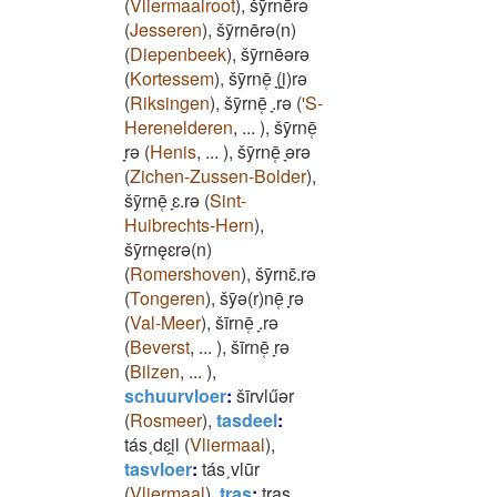
(
Vliermaalroot
)
,
šȳrnērǝ
(
Jesseren
)
,
šȳrnērǝ(n)
(
Diepenbeek
)
,
šȳrnēǝrǝ
(
Kortessem
)
,
šȳrnē̜ ̞(i̯)rǝ
(
Riksingen
)
,
šȳrnē̜ ̞.rǝ
(
'S-
Herenelderen
,
...
)
,
šȳrnē̜
̞rǝ
(
Henis
,
...
)
,
šȳrnē̜ ̞ǝrǝ
(
Zichen-Zussen-Bolder
)
,
šȳrnē̜ ̞ɛ.rǝ
(
Sint-
Huibrechts-Hern
)
,
šȳrnęɛrǝ(n)
(
Romershoven
)
,
šȳrnɛ̄.rǝ
(
Tongeren
)
,
šȳǝ(r)nē̜ ̞rǝ
(
Val-Meer
)
,
šīrnē̜ ̞.rǝ
(
Beverst
,
...
)
,
šīrnē̜ ̞rǝ
(
Bilzen
,
...
)
,
schuurvloer
:
šīrvlűǝr
(
Rosmeer
)
,
tasdeel
:
tás˱dɛi̯l
(
Vliermaal
)
,
tasvloer
:
tás˲vlūr
(
Vliermaal
)
,
tras
:
tras