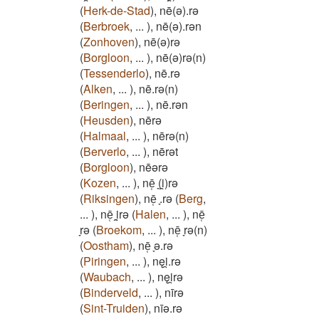
(
Herk-de-Stad
)
,
nē(ǝ).rǝ
(
Berbroek
,
...
)
,
nē(ǝ).rǝn
(
Zonhoven
)
,
nē(ǝ)rǝ
(
Borgloon
,
...
)
,
nē(ǝ)rǝ(n)
(
Tessenderlo
)
,
nē.rǝ
(
Alken
,
...
)
,
nē.rǝ(n)
(
Beringen
,
...
)
,
nē.rǝn
(
Heusden
)
,
nērǝ
(
Halmaal
,
...
)
,
nērǝ(n)
(
Berverlo
,
...
)
,
nērǝt
(
Borgloon
)
,
nēǝrǝ
(
Kozen
,
...
)
,
nē̜ ̞(i̯)rǝ
(
Riksingen
)
,
nē̜ ̞.rǝ
(
Berg
,
...
)
,
nē̜ ̞i̯rǝ
(
Halen
,
...
)
,
nē̜
̞rǝ
(
Broekom
,
...
)
,
nē̜ ̞rǝ(n)
(
Oostham
)
,
nē̜ ̞ǝ.rǝ
(
Piringen
,
...
)
,
nęi̯.rǝ
(
Waubach
,
...
)
,
nęi̯rǝ
(
Binderveld
,
...
)
,
nīrǝ
(
Sint-Truiden
)
,
nīǝ.rǝ