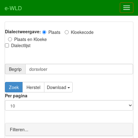
e-WLD
Dialectweergave:
Plaats
Kloekecode
Plaats en Kloeke
Dialectlijst
Begrip
Zoek
Herstel
Download
Per pagina
Filteren...