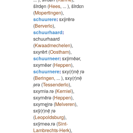
šīrdęn
(
Hees
,
...
)
,
šīrdɛn
(
Mopertingen
)
,
schuurere
:
sxȳrērǝ
(
Berverlo
)
,
schuurhaard
:
schuurhaard
(
Kwaadmechelen
)
,
sxyrērt
(
Oostham
)
,
schuurneer
:
sxȳrnēǝr,
sxyrnēǝr
(
Heppen
)
,
schuurnere
:
sxy(r)nē̜ ̞rǝ
(
Beringen
,
...
)
,
sxy(r)nē̜
̞ǝrǝ
(
Tessenderlo
)
,
sxyrniǝ.rǝ
(
Kerniel
)
,
sxyrnērǝ
(
Heppen
)
,
sxyrnęi̯rǝ
(
Melveren
)
,
sxȳ(r)nē̜ ̞rǝ
(
Leopoldsburg
)
,
sxȳrneǝ.rǝ
(
Sint-
Lambrechts-Herk
)
,