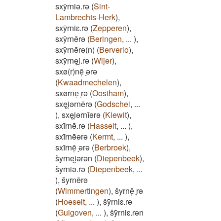
sxȳrniǝ.rǝ
(
Sint-
Lambrechts-Herk
)
,
sxȳrniɛ.rǝ
(
Zepperen
)
,
sxȳrnērǝ
(
Beringen
,
...
)
,
sxȳrnērǝ(n)
(
Berverlo
)
,
sxȳrnęi̯.rǝ
(
Wijer
)
,
sxø(r)nē̜ ̞ǝrǝ
(
Kwaadmechelen
)
,
sxørnē̜ ̞rǝ
(
Oostham
)
,
sxęi̯ǝrnērǝ
(
Godschei
,
...
)
,
sxęi̯ǝrnīǝrǝ
(
Kiewit
)
,
sxīrnē.rǝ
(
Hasselt
,
...
)
,
sxīrnēǝrǝ
(
Kermt
,
...
)
,
sxīrnē̜ ̞ǝrǝ
(
Berbroek
)
,
šyrnei̯ǝrǝn
(
Diepenbeek
)
,
šyrniǝ.rǝ
(
Diepenbeek
,
...
)
,
šyrnērǝ
(
Wimmertingen
)
,
šyrnē̜ ̞rǝ
(
Hoeselt
,
...
)
,
šȳrniɛ.rǝ
(
Guigoven
,
...
)
,
šȳrniɛ.rǝn