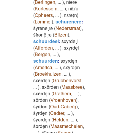
(
Berlingen
,
...
)
,
nīǝrǝ
(
Kortessem
,
...
)
,
nɛ̄.rǝ
(
Opheers
,
...
)
,
nɛ̄rǝ(n)
(
Lommel
)
,
schurenere
:
šyrǝnē̜ ̞rǝ
(
Nederstraat
)
,
šīrǝnē̜ ̞rǝ
(
Bilzen
)
,
schuurdeel
:
sxyrdē̜ ̞l
(
Afferden
,
...
)
,
sxyrdęl
(
Bergen
,
...
)
,
schuurden
:
sxyrdęn
(
America
,
...
)
,
sxȳrdęn
(
Broekhuizen
,
...
)
,
sxørdęn
(
Grubbenvorst
,
...
)
,
sxø̄rden
(
Maasbree
)
,
sxø̄rdęn
(
Grathem
,
...
)
,
sø̄rdøn
(
Vroenhoven
)
,
šyrdøn
(
Oud-Caberg
)
,
šyrdęn
(
Cadier
,
...
)
,
šyǝrdęn
(
Helden
,
...
)
,
šø̄rdęn
(
Maasmechelen
,
...
)
,
šīrdøn
(
Kanne
)
,