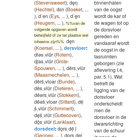
(
Stevensweert
)
,
dęŋ
binnenhalen
(
Hechtel
)
,
dɛn
(
Boeket
,
...
van de oogst
)
,
d˙en
(
Eys
,
...
)
,
d˙ęn
wordt de kar of
(
Heugem
,
...
)
,
de wagen tot op
%%van de
de dorsvloer
volgende opgaven wordt
betwijfeld of ze ter plaatse wel
gereden en
dęn
inheems zijn%%
vandaaraf wordt
(
Koersel
,
...
)
,
dersvloer
:
de oogst in de
diǝs˲vlūr
(
Rotem
)
,
tasruimten
di̯as˲vlūr
(
Grote-
geborgen (zie
Spouwen
,
...
)
,
dērs˲vlūr
aflevering I.4,
(
Maasmechelen
,
...
)
,
par. 5.1). Wat
dērš˲vloar
(
Bunde
)
,
betreft de
dēs˲vlūr
(
Dieteren
,
...
)
,
ligging van de
dēǝrs˲vlūr
(
Stokkem
)
,
dorsvloer
dēǝš˲vloar
(
Sittard
)
,
dē̜
onderscheidt
̞š˲vlūr
(
Schimmert
)
,
men de
dęš˲vlūr
(
Guttecoven
)
,
dorsvloer in de
dǭs˲vlūr
(
Lanklaar
)
,
dwarsrichting
dorsdeel
:
dǫrs˱dē̜ ̞l
van de schuur
(
Gennep
,
...
)
,
dǫrs˱dęl