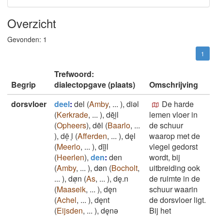
Overzicht
Gevonden:
1
1
Trefwoord:
Begrip
dialectopgave (plaats)
Omschrijving
dorsvloer
deel
:
del
(
Amby
,
...
)
,
diǝl
De harde
(
Kerkrade
,
...
)
,
dēi̯l
lemen vloer in
(
Opheers
)
,
dēl
(
Baarlo
,
...
de schuur
)
,
dē̜ ̞l
(
Afferden
,
...
)
,
dęl
waarop met de
(
Meerlo
,
...
)
,
dīi̯l
vlegel gedorst
(
Heerlen
)
,
den
:
den
wordt, bij
(
Amby
,
...
)
,
døn
(
Bocholt
,
uitbreiding ook
...
)
,
dø̜n
(
As
,
...
)
,
dę.n
de ruimte in de
(
Maaseik
,
...
)
,
dęn
schuur waarin
(
Achel
,
...
)
,
dęnt
de dorsvloer ligt.
(
Eijsden
,
...
)
,
dęnǝ
Bij het