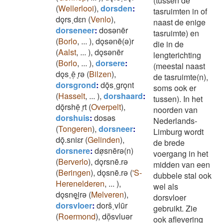
(tussen de
(
Wellerlooi
)
,
dorsden
:
tasruimten in of
dǫrs˱dɛn
(
Venlo
)
,
naast de enige
dorseneer
:
dosǝnēr
tasruimte) en
(
Borlo
,
...
)
,
dǫsǝnē(ǝ)r
die in de
(
Aalst
,
...
)
,
dǫsǝnēr
lengterichting
(
Borlo
,
...
)
,
dorsere
:
(meestal naast
dǫs˱ē̜ ̞rǝ
(
Bilzen
)
,
de tasruimte(n),
dorsgrond
:
dǭs˲grǫnt
soms ook er
(
Hasselt
,
...
)
,
dorshaard
:
tussen). In het
dǭrshē̜ ̞rt
(
Overpelt
)
,
noorden van
dorshuis
:
dosǝs
Nederlands-
(
Tongeren
)
,
dorsneer
:
Limburg wordt
dǭ.sniɛr
(
Gelinden
)
,
de brede
dorsnere
:
dø̜snērǝ(n)
voergang in het
(
Berverlo
)
,
dǫrsnē.rǝ
midden van een
(
Beringen
)
,
dǫsnē.rǝ
(
'S-
dubbele stal ook
Herenelderen
,
...
)
,
wel als
dǫsnęi̯rǝ
(
Melveren
)
,
dorsvloer
dorsvloer
:
dorš˲vlūr
gebruikt. Zie
(
Roermond
)
,
dõ̜svluǝr
ook aflevering