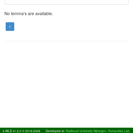
No lemma's are available.
1
e-WLD v1.2.0 © 2016-2026
Developed at:
Radboud University Nijmegen, Humanities Lab,