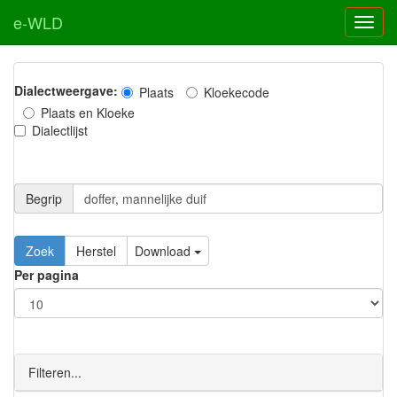
e-WLD
Dialectweergave:
Plaats
Kloekecode
Plaats en Kloeke
Dialectlijst
Begrip
Zoek
Herstel
Download
Per pagina
Filteren...