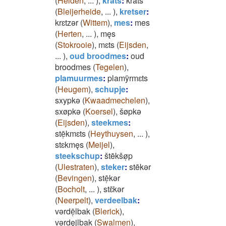
(
Helden
,
...
)
,
krats
:
krats
(
Bleijerheide
,
...
)
,
kretser
:
krɛtzǝr
(
Wittem
)
,
mes
:
mes
(
Herten
,
...
)
,
męs
(
Stokrooie
)
,
mɛts
(
Eijsden
,
...
)
,
oud broodmes
:
oud
broodmes
(
Tegelen
)
,
plamuurmes
:
plamȳrmɛts
(
Heugem
)
,
schupje
:
sxypkǝ
(
Kwaadmechelen
)
,
sxøpkǝ
(
Koersel
)
,
šøpkǝ
(
Eijsden
)
,
steekmes
:
stē̜kmɛts
(
Heythuysen
,
...
)
,
stɛkmęs
(
Meijel
)
,
steekschup
:
štēkšø̜p
(
Ulestraten
)
,
steker
:
stēkǝr
(
Bevingen
)
,
stē̜kǝr
(
Bocholt
,
...
)
,
stɛ̄kǝr
(
Neerpelt
)
,
verdeelbak
:
vǝrdē̜lbak
(
Blerick
)
,
vǝrdęjlbak
(
Swalmen
)
,