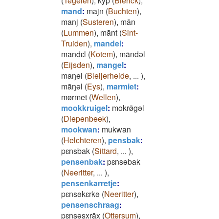
(
Tegelen
)
,
kȳp
(
Blerick
)
,
mand
:
majn
(
Buchten
)
,
manj
(
Susteren
)
,
mān
(
Lummen
)
,
mānt
(
Sint-
Truiden
)
,
mandel
:
mandɛl
(
Kotem
)
,
māndǝl
(
Eijsden
)
,
mangel
:
maŋel
(
Bleijerheide
,
...
)
,
māŋǝl
(
Eys
)
,
marmiet
:
mørmet
(
Wellen
)
,
mookkruigel
:
mokrø̄gǝl
(
Diepenbeek
)
,
mookwan
:
mukwan
(
Helchteren
)
,
pensbak
:
pɛnsbak
(
Sittard
,
...
)
,
pensenbak
:
pɛnsǝbak
(
Neeritter
,
...
)
,
pensenkarretje
:
pɛnsǝkɛrkǝ
(
Neeritter
)
,
pensenschraag
:
pɛnsǝsxrāx
(
Ottersum
)
,