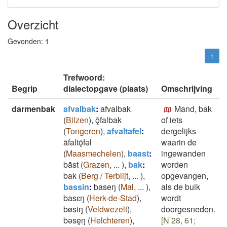
Overzicht
Gevonden:
1
1
Trefwoord:
Begrip
dialectopgave (plaats)
Omschrijving
darmenbak
afvalbak
:
afvalbak
Mand, bak
(
Bilzen
)
,
ǭfalbak
of iets
(
Tongeren
)
,
afvaltafel
:
dergelijks
āfaltǭfǝl
waarin de
(
Maasmechelen
)
,
baast
:
ingewanden
bāst
(
Grazen
,
...
)
,
bak
:
worden
bak
(
Berg / Terblijt
,
...
)
,
opgevangen,
bassin
:
baseŋ
(
Mal
,
...
)
,
als de buik
basɛŋ
(
Herk-de-Stad
)
,
wordt
bøsiŋ
(
Veldwezelt
)
,
doorgesneden.
bǝsęŋ
(
Helchteren
)
,
[N 28, 61;