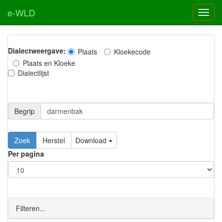
e-WLD
Dialectweergave:
Plaats
Kloekecode
Plaats en Kloeke
Dialectlijst
Begrip
Zoek
Herstel
Download
Per pagina
Filteren...