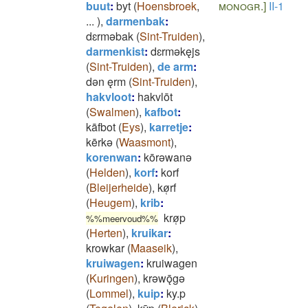
buut
:
byt
(
Hoensbroek
,
monogr.]
II-1
...
)
,
darmenbak
:
dɛrmǝbak
(
Sint-Truiden
)
,
darmenkist
:
dɛrmǝkęjs
(
Sint-Truiden
)
,
de arm
:
dǝn ęrm
(
Sint-Truiden
)
,
hakvloot
:
hakvlōt
(
Swalmen
)
,
kafbot
:
kāfbot
(
Eys
)
,
karretje
:
kērkǝ
(
Waasmont
)
,
korenwan
:
kōrǝwanǝ
(
Helden
)
,
korf
:
korf
(
Bleijerheide
)
,
kø̜rf
(
Heugem
)
,
krib
:
krø̜p
%%meervoud%%
(
Herten
)
,
kruikar
:
krowkar
(
Maaseik
)
,
kruiwagen
:
kruiwagen
(
Kuringen
)
,
krǝwǭgǝ
(
Lommel
)
,
kuip
:
ky.p