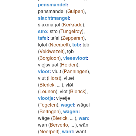
pensmandel
:
pansmandǝl
(
Gulpen
)
,
slachtmangel
:
šlaxmaŋǝl
(
Kerkrade
)
,
stro
:
strō
(
Tungelroy
)
,
tafel
:
tafel
(
Zepperen
)
,
tǫfǝl
(
Neerpelt
)
,
tob
:
tob
(
Veldwezelt
)
,
tǫb
(
Borgloon
)
,
vleesvloot
:
vlęjsvluǝt
(
Helden
)
,
vloot
:
vlu.t
(
Panningen
)
,
vlut
(
Horst
)
,
vluǝt
(
Blerick
,
...
)
,
vlø̄t
(
Leunen
)
,
vlōt
(
Blerick
)
,
vlootje
:
vlyǝtjǝ
(
Tegelen
)
,
wagel
:
wāgǝl
(
Beringen
)
,
wagen
:
wāgǝ
(
Blerick
,
...
)
,
wan
:
wan
(
Berverlo
,
...
)
,
wān
(
Neerpelt
)
,
want
:
want