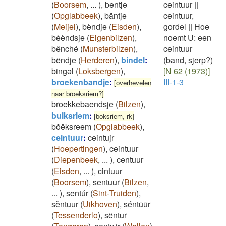
(
Boorsem
,
...
)
,
bentjə
ceintuur
||
(
Opglabbeek
)
,
bäntje
ceintuur,
(
Meijel
)
,
bèndje
(
Eisden
)
,
gordel
||
Hoe
bèèndsje
(
Eigenbilzen
)
,
noemt U: een
bênché
(
Munsterbilzen
)
,
ceintuur
bëndje
(
Herderen
)
,
bindel
:
(band, sjerp?)
bingəl
(
Loksbergen
)
,
[N 62 (1973)]
broekenbandje
:
III-1-3
[overhevelen
naar broeksriem?]
broekkebaendsje
(
Bilzen
)
,
buiksriem
:
[boksriem, rk]
bŏĕksreem
(
Opglabbeek
)
,
ceintuur
:
ceintujr
(
Hoepertingen
)
,
ceintuur
(
Diepenbeek
,
...
)
,
centuur
(
Eisden
,
...
)
,
cintuur
(
Boorsem
)
,
sentuur
(
Bilzen
,
...
)
,
sentúr
(
Sint-Truiden
)
,
sĕntuur
(
Uikhoven
)
,
séntūūr
(
Tessenderlo
)
,
sëntur