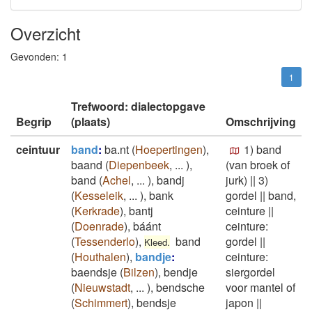
Overzicht
Gevonden:
1
1
Trefwoord: dialectopgave
Begrip
(plaats)
Omschrijving
ceintuur
band
:
ba.nt
(
Hoepertingen
)
,
1) band
baand
(
Diepenbeek
,
...
)
,
(van broek of
band
(
Achel
,
...
)
,
bandj
jurk)
||
3)
(
Kesseleik
,
...
)
,
bank
gordel
||
band,
(
Kerkrade
)
,
bantj
ceinture
||
(
Doenrade
)
,
báánt
ceinture:
(
Tessenderlo
)
,
band
gordel
||
Kleed.
(
Houthalen
)
,
bandje
:
ceinture:
baendsje
(
Bilzen
)
,
bendje
siergordel
(
Nieuwstadt
,
...
)
,
bendsche
voor mantel of
(
Schimmert
)
,
bendsje
japon
||