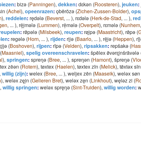
biezen
:
bizǝ
(
Panningen
)
,
dekken
:
dɛkǝn
(
Roosteren
)
,
jeuken
:
sin
(
Achel
)
,
opeenrazen
:
ǫbērōzǝ
(
Zichen-Zussen-Bolder
)
,
ops
m
)
,
reddelen
:
rędǝlǝ
(
Beverst
,
...
)
,
rɛdǝlǝ
(
Herk-de-Stad
,
...
)
,
red
gen
,
...
)
,
rē̜i̯mǝlǝ
(
Lummen
)
,
rē̜mǝlǝ
(
Overpelt
)
,
rɛmǝlǝ
(
Nunhem
reupelen
:
rø̄pǝlǝ
(
Milsbeek
)
,
reupen
:
røi̯pǝ
(
Maastricht
)
,
rø̄pǝ
(
elen
:
regǝlǝ
(
Horn
,
...
)
,
rijden
:
rii̯ǝ
(
Baarlo
,
...
)
,
rē̜i̯ǝ
(
Heppen
)
,
rīi
ɛi̯jǝ
(
Boshoven
)
,
rijpen
:
rīpǝ
(
Velden
)
,
ripsakken
:
repšakǝ
(
Hass
(
Maasniel
)
,
spelig overeenschravelen
:
špēlex ø̄vǝrɛi̯nšrāvǝlǝ
l
)
,
springen
:
spreŋǝ
(
Bree
,
...
)
,
spreŋǝn
(
Hamont
)
,
špreŋǝ
(
Vlo
xtex zēǝn
(
Rotem
)
,
tøxtex
(
Haelen
)
,
tøxtex zīn
(
Melick
)
,
tø̄xtǝx sīn
,
willig (zijn)
:
welex
(
Bree
,
...
)
,
weljex zēn
(
Maaseik
)
,
welǝx søn
n
)
,
welǝx zęi̯n
(
Gelieren Bret
)
,
welǝx zęn
(
Linkhout
)
,
węlǝz zi
(
R
,
willig springen
:
welǝx spręŋǝ
(
Sint-Truiden
)
,
willig worden
:
w