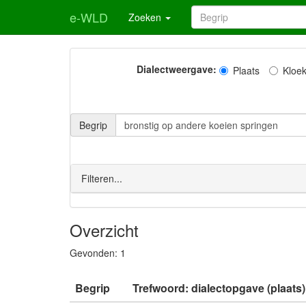
e-WLD
Zoeken
Dialectweergave:
Plaats
Kloe
Begrip
Filteren...
Overzicht
Gevonden:
1
Begrip
Trefwoord: dialectopgave (plaats)