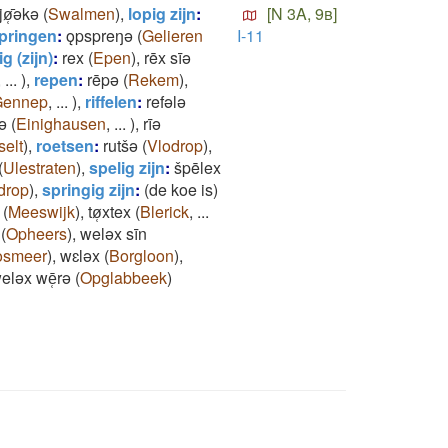
jø̜̄ǝkǝ
(
Swalmen
)
,
lopig zijn
:
[N 3A, 9b]
pringen
:
ǫpspreŋǝ
(
Gelieren
I-11
ig (zijn)
:
rex
(
Epen
)
,
rēx sīǝ
,
...
)
,
repen
:
rēpǝ
(
Rekem
)
,
Gennep
,
...
)
,
riffelen
:
refǝlǝ
̯ǝ
(
Einighausen
,
...
)
,
rīǝ
elt
)
,
roetsen
:
rutšǝ
(
Vlodrop
)
,
(
Ulestraten
)
,
spelig zijn
:
špēlex
drop
)
,
springig zijn
:
(de koe is)
(
Meeswijk
)
,
tø̜xtex
(
Blerick
,
...
(
Opheers
)
,
welǝx sīn
osmeer
)
,
wɛlǝx
(
Borgloon
)
,
elǝx wē̜rǝ
(
Opglabbeek
)