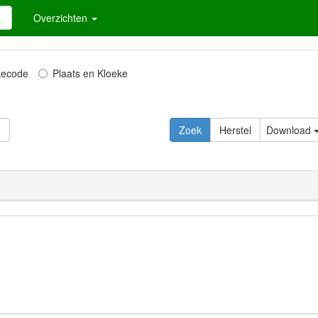
Overzichten
kecode
Plaats en Kloeke
Zoek
Herstel
Download