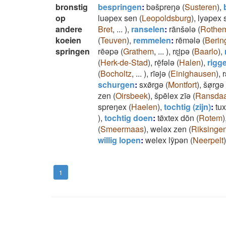
bronstig
bespringen
:
bǝšpreŋǝ
(
Susteren
)
,
op
luǝpex sen
(
Leopoldsburg
)
,
lyǝpex 
andere
Bret
,
...
)
,
ranselen
:
rānšǝlǝ
(
Rothe
koeien
(
Teuven
)
,
remmelen
:
rēmǝlǝ
(
Berin
springen
rēǝpǝ
(
Grathem
,
...
)
,
rɛi̯pǝ
(
Baarlo
)
,
(
Herk-de-Stad
)
,
rē̜fǝlǝ
(
Halen
)
,
rigg
(
Bocholtz
,
...
)
,
rīǝjǝ
(
Einighausen
)
,
r
schurgen
:
sxø̄rgǝ
(
Montfort
)
,
šø̜rgǝ
zen
(
Oirsbeek
)
,
špēlex zīǝ
(
Ransdaa
spreŋex
(
Haelen
)
,
tochtig (zijn)
:
tu
)
,
tochtig doen
:
tø̄xtex dōn
(
Rotem
)
(
Smeermaas
)
,
welǝx zen
(
Riksinge
willig lopen
:
welex lȳpǝn
(
Neerpelt
)
1