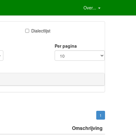
Over...
Dialectlijst
Per pagina
1
Omschrijving