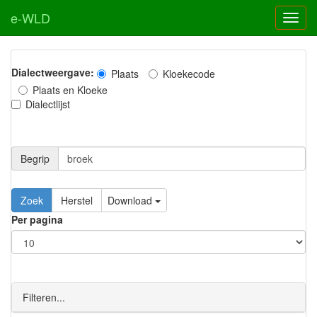
e-WLD
Dialectweergave:
Plaats
Kloekecode
Plaats en Kloeke
Dialectlijst
Begrip
Zoek
Herstel
Download
Per pagina
Filteren...