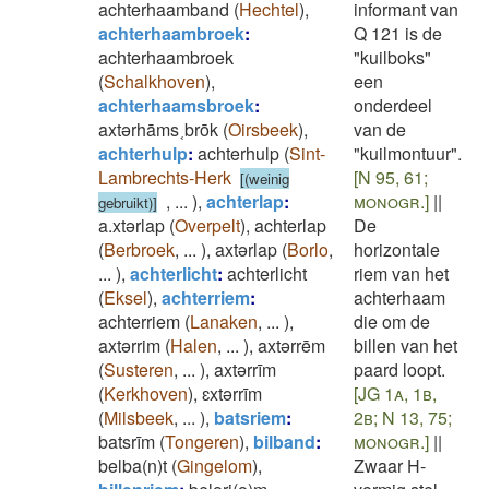
achterhaamband
(
Hechtel
)
,
informant van
achterhaambroek
:
Q 121 is de
achterhaambroek
"kuilboks"
(
Schalkhoven
)
,
een
achterhaamsbroek
:
onderdeel
axtǝrhāms˱brōk
(
Oirsbeek
)
,
van de
achterhulp
:
achterhulp
(
Sint-
"kuilmontuur".
Lambrechts-Herk
[N 95, 61;
[(weinig
,
...
)
,
achterlap
:
monogr.]
||
gebruikt)]
a.xtǝrlap
(
Overpelt
)
,
achterlap
De
(
Berbroek
,
...
)
,
axtǝrlap
(
Borlo
,
horizontale
...
)
,
achterlicht
:
achterlicht
riem van het
(
Eksel
)
,
achterriem
:
achterhaam
achterriem
(
Lanaken
,
...
)
,
die om de
axtǝrrim
(
Halen
,
...
)
,
axtǝrrēm
billen van het
(
Susteren
,
...
)
,
axtǝrrīm
paard loopt.
(
Kerkhoven
)
,
ɛxtǝrrīm
[JG 1a, 1b,
(
Milsbeek
,
...
)
,
batsriem
:
2b; N 13, 75;
batsrīm
(
Tongeren
)
,
bilband
:
monogr.]
||
belba(n)t
(
Gingelom
)
,
Zwaar H-