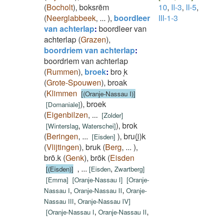
(
Bocholt
)
,
boksrēm
10
,
II-3
,
II-5
,
(
Neerglabbeek
,
...
)
,
boordleer
III-1-3
van achterlap
:
boordleer van
achterlap
(
Grazen
)
,
boordriem van achterlap
:
boordriem van achterlap
(
Rummen
)
,
broek
:
bro ̝k
(
Grote-Spouwen
)
,
broak
(
Klimmen
[(Oranje-Nassau I)]
)
,
broek
[
Domaniale
]
(
Eigenbilzen
,
...
[
Zolder
]
,
)
,
brok
[
Winterslag
Waterschei
]
(
Beringen
,
...
)
,
bru(i̯)k
[
Eisden
]
(
Vlijtingen
)
,
bruk
(
Berg
,
...
)
,
brō.k
(
Genk
)
,
brōk
(
Eisden
,
...
,
[(Eisden)]
[
Eisden
Zwartberg
]
[
Emma
]
[
Oranje-Nassau I
]
[
Oranje-
,
,
Nassau I
Oranje-Nassau II
Oranje-
,
Nassau III
Oranje-Nassau IV
]
,
,
[
Oranje-Nassau I
Oranje-Nassau II