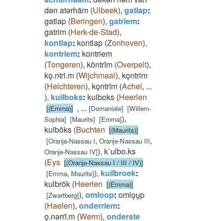
dǝn atǝrhām
(
Ulbeek
)
,
gatlap
:
gatlap
(
Beringen
)
,
gatriem
:
gatrim
(
Herk-de-Stad
)
,
kontlap
:
kontlap
(
Zonhoven
)
,
kontriem
:
kontriem
(
Tongeren
)
,
kōntrīm
(
Overpelt
)
,
kǫ.ntri.m
(
Wijchmaal
)
,
kǫntrim
(
Helchteren
)
,
kǫntrīm
(
Achel
,
...
)
,
kuilboks
:
kulboks
(
Heerlen
,
...
[(Emma)]
[
Domaniale
]
[
Willem-
)
,
Sophia
]
[
Maurits
]
[
Emma
]
kulbōks
(
Buchten
[(Maurits)]
,
,
[
Oranje-Nassau I
Oranje-Nassau III
)
,
k˙ulbo.ks
Oranje-Nassau IV
]
(
Eys
[(Oranje-Nassau I / III / IV)]
,
)
,
kuilbroek
:
[
Emma
Maurits
]
kulbrōk
(
Heerlen
[(Emma)]
)
,
omloop
:
omlǫu̯p
[
Zwartberg
]
(
Haelen
)
,
onderriem
:
ǫ.nǝrrī.m
(
Werm
)
,
onderste