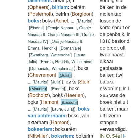
billenriem
:
belǝri(ǝ)m
vormig stel
(
Opheers
)
,
bilriem
:
belrēm
balken in de
(
Posterholt
)
,
belrīm
(
Borgloon
)
,
molenkap
boks
:
boks
(
Achel
,
...
tussen de
[
Maurits
]
,
korte spruit en
[
Eisden
]
[
Oranje-Nassau I
Oranje-
,
,
de penbalk. In
Nassau II
Oranje-Nassau III
Oranje-
,
l 316 bestond
Nassau IV
]
[
Oranje-Nassau II
,
de broek uit
Emma
Hendrik
]
[
Domaniale
]
,
,
twee naast
[
Zwartberg
Waterschei
]
[
Laura
,
,
elkaar
Julia
]
[
Emma
Hendrik
Wilhelmina
]
,
)
,
buks
geplaatste
[
Domaniale
Wilhelmina
]
(
Chevremont
,
balken (twi
[(Julia)]
...
)
,
bø̜ks
(
Stein
balǝkǝ
[
Maurits
]
[
Julia
]
)
,
bōks
nšvǝn`in). In l
[(Maurits)]
[
Emma
]
(
Bocholtz
)
,
bōkš
(
Heerlen
)
,
265 was de
bǫks
(
Hamont
,
broek niet uit
[(Eisden)]
...
,
)
,
boks
balken, maar
[
Maurits
]
[
Laura
Julia
]
van achterhaam
:
boks ˲van
uit ijzeren
axtǝrhām
(
Hamont
)
,
stangen
bokseriem
:
boksǝrēm
vervaardigd.
(
Nijwiller
)
,
boksriem
:
boksrim
[N O, 54b]
I-