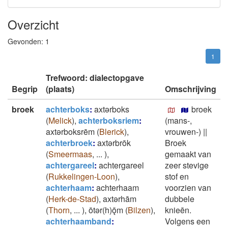
Overzicht
Gevonden:
1
1
Trefwoord: dialectopgave
Begrip
(plaats)
Omschrijving
broek
achterboks
:
axtǝrboks
broek
(
Melick
)
,
achterboksriem
:
(mans-,
axtǝrboksrēm
(
Blerick
)
,
vrouwen-)
||
achterbroek
:
axtǝrbrōk
Broek
(
Smeermaas
,
...
)
,
gemaakt van
achtergareel
:
achtergareel
zeer stevige
(
Rukkelingen-Loon
)
,
stof en
achterhaam
:
achterhaam
voorzien van
(
Herk-de-Stad
)
,
axtǝrhām
dubbele
(
Thorn
,
...
)
,
ōtǝr(h)ǭm
(
Bilzen
)
,
knieēn.
achterhaamband
:
Volgens een