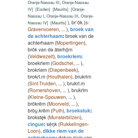
,
Oranje-Nassau III
Oranje-Nassau
IV
]
[
Eisden
]
[
Maurits
]
[
Oranje-
,
,
Nassau I
Oranje-Nassau III
Oranje-
)
,
br˙ōk
(
s-
Nassau IV
]
[
Maurits
]
Gravenvoeren
,
...
)
,
broek van
de achterhaam
:
broek van de
achterhaam
(
Mopertingen
)
,
brōk van dǝ ātǝrhǭm
(
Veldwezelt
)
,
broekriem
:
broekriem
(
Godschei
,
...
)
,
brokriǝm
(
Diepenbeek
)
,
brokrī.m
(
Houthalen
)
,
brukrim
(
Sint-Truiden
,
...
)
,
brukrī.m
(
Romershoven
,
...
)
,
brukrīm
(
Kleine-Spouwen
,
...
)
,
brōkrēm
(
Moorveld
,
...
)
,
brōu̯.krēm
(
Puth
)
,
broekstuk
:
brokstęk
(
Munsterbilzen
)
,
cingue
:
sē̜ŋk
(
Rukkelingen-
Loon
)
,
dikke riem van de
achterhaam
:
dekǝn riǝm van