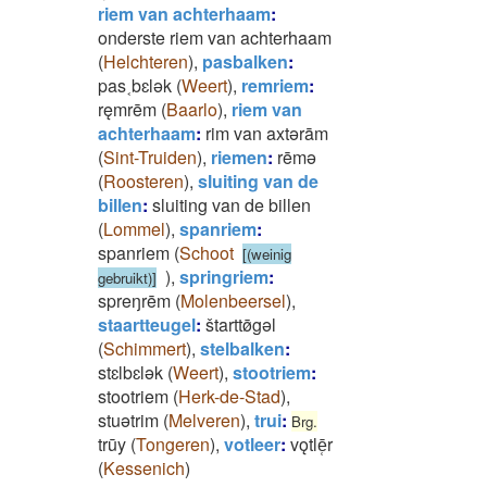
riem van achterhaam
:
onderste riem van achterhaam
(
Helchteren
)
,
pasbalken
:
pas˱bɛlǝk
(
Weert
)
,
remriem
:
ręmrēm
(
Baarlo
)
,
riem van
achterhaam
:
rim van axtǝrām
(
Sint-Truiden
)
,
riemen
:
rēmǝ
(
Roosteren
)
,
sluiting van de
billen
:
sluiting van de billen
(
Lommel
)
,
spanriem
:
spanriem
(
Schoot
[(weinig
)
,
springriem
:
gebruikt)]
spreŋrēm
(
Molenbeersel
)
,
staartteugel
:
štarttø̄gǝl
(
Schimmert
)
,
stelbalken
:
stɛlbɛlǝk
(
Weert
)
,
stootriem
:
stootriem
(
Herk-de-Stad
)
,
stuǝtrim
(
Melveren
)
,
trui
:
Brg.
trūy
(
Tongeren
)
,
votleer
:
vǫtlē̜r
(
Kessenich
)