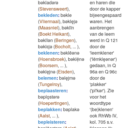
bǝkladǝrǝ
en haren die
(
Stevensweert
)
,
door de kapper
bekleden
:
bǝkle
bijeengespaard
(
Vliermaal
)
,
bǝklęjǝ
waren. Het
(
Maasniel
)
,
bǝklīn
aanbrengen
(
Boekt Heikant
)
,
van de leem
bǝklīǝn
(
Beringen
)
,
werd in Q 121
bǝklɛjǝ
(
Bocholt
,
...
)
,
door de
beklenen
:
bǝklēǝnǝ
'leemklener'
(
Hoensbroek
)
,
bǝklē̜nǝ
('lēmklęǝnǝr')
(
Boorsem
,
...
)
,
gedaan, in Q
bǝklęjnǝ
(
Eisden
)
,
96a en Q 96c
belemen
:
bǝlęjmǝ
door de
(
Tungelroy
)
,
'plakker'
beplaasteren
:
('pl'kǝr'). Zie
bǝplǫstǝrǝ
voor het
(
Hoepertingen
)
,
woordtype
beplakken
:
bǝplakǝ
'(be)klenen'
(
Aalst
,
...
)
,
ook RhWb IV,
bepleisteren
:
kol. 705 s.v.