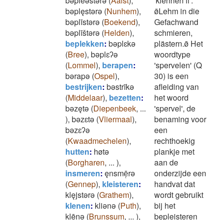
bǝplēǝstǝrǝ
(
Aalst
)
,
'klennen ii':
bǝplęstǝrǝ
(
Nunhem
)
,
ø̄Lehm in die
bǝplīstǝrǝ
(
Boekend
)
,
Gefachwand
bǝplīštǝrǝ
(
Helden
)
,
schmieren,
beplekken
:
bǝplɛkǝ
plästern.ø̄ Het
(
Bree
)
,
bǝplɛʔǝ
woordtype
(
Lommel
)
,
berapen
:
'spervelen' (Q
bǝrapǝ
(
Ospel
)
,
30) is een
bestrijken
:
bǝstrīkǝ
afleiding van
(
Middelaar
)
,
bezetten
:
het woord
bǝzętǝ
(
Diepenbeek
,
...
'spervel', de
)
,
bǝzɛtǝ
(
Vliermaal
)
,
benaming voor
bǝzɛʔǝ
een
(
Kwaadmechelen
)
,
rechthoekig
hutten
:
høtǝ
plankje met
(
Borgharen
,
...
)
,
aan de
insmeren
:
ęnsmē̜rǝ
onderzijde een
(
Gennep
)
,
kleisteren
:
handvat dat
klęjstǝrǝ
(
Grathem
)
,
wordt gebruikt
klenen
:
kliǝnǝ
(
Puth
)
,
bij het
klēnǝ
(
Brunssum
,
...
)
,
bepleisteren