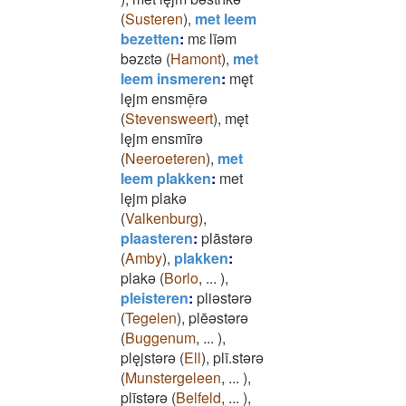
(
Susteren
)
,
met leem
bezetten
:
mɛ līǝm
bǝzɛtǝ
(
Hamont
)
,
met
leem insmeren
:
męt
lęjm ensmē̜rǝ
(
Stevensweert
)
,
męt
lęjm ensmīrǝ
(
Neeroeteren
)
,
met
leem plakken
:
met
lęjm plakǝ
(
Valkenburg
)
,
plaasteren
:
plāstǝrǝ
(
Amby
)
,
plakken
:
plakǝ
(
Borlo
,
...
)
,
pleisteren
:
pliǝstǝrǝ
(
Tegelen
)
,
plēǝstǝrǝ
(
Buggenum
,
...
)
,
plęjstǝrǝ
(
Ell
)
,
plī.stǝrǝ
(
Munstergeleen
,
...
)
,
plīstǝrǝ
(
Belfeld
,
...
)
,