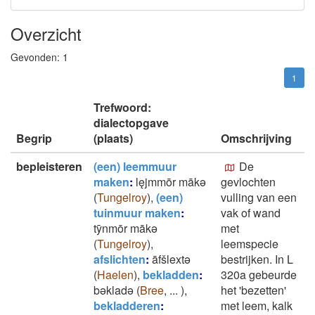
Overzicht
Gevonden:
1
1
Trefwoord:
dialectopgave
Begrip
(plaats)
Omschrijving
bepleisteren
(een) leemmuur
De
maken
:
lęjmmōr mākǝ
gevlochten
(
Tungelroy
)
,
(een)
vulling van een
tuinmuur maken
:
vak of wand
tȳnmōr mākǝ
met
(
Tungelroy
)
,
leemspecie
afslichten
:
āfšlextǝ
bestrijken. In L
(
Haelen
)
,
bekladden
:
320a gebeurde
bǝkladǝ
(
Bree
,
...
)
,
het 'bezetten'
bekladderen
:
met leem, kalk