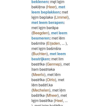
beklenen
:
męt lęjm
bǝklē̜nǝ
(
Heer
)
,
met
leem beplakken
:
met
lęjm bǝplakǝ
(
Limmel
)
,
met leem berapen
:
met lęjm bǝrāpǝ
(
Beegden
)
,
met leem
besmeren
:
met lēm
bǝšmīrǝ
(
Eijsden
,
...
)
,
met lęjm bǝšmšrǝ
(
Buchten
)
,
met leem
bestrijken
:
met lim
bǝstrīkǝ
(
Gennep
)
,
met
liǝm bǝstriǝkǝ
(
Meerlo
)
,
met lēm
bǝstrīkǝ
(
Oirlo
)
,
met
lēm bǝštrī.kǝ
(
Mechelen
)
,
met lē̜m
bǝštrīkǝ
(
Mheer
)
,
met
lęjm bǝstrīkǝ
(
Heel
,
...
)
,
met lęjm bǝštrīkǝ