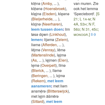
klē̜nǝ
(
Amby
,
...
)
,
van muren. Zie
klē̜ǝnǝ
(
Hoensbroek
)
,
ook het lemma
klęjnǝ
(
Eisden
)
,
klęǝnǝ
'Speciebord'.
[S
(
Bleijerheide
,
...
)
,
21; L 1a-m; N
klɛjnǝ
(
Neerharen
)
,
4A, 53h; N F,
leem tussen doen
:
lim
56d; N 31, 45c;
tøsǝ dǫwn
(
Linkhout
)
,
monogr.]
II-9
lemen
:
lijǝmǝ
(
Zelem
)
,
liǝmǝ
(
Afferden
,
...
)
,
lējmǝ
(
Venray
)
,
lēmǝ
(
Martenslinde
)
,
lęjmǝ
(
As
,
...
)
,
lęjmǝn
(
Elen
)
,
lęmǝ
(
Overpelt
)
,
līmǝ
(
Blerick
,
...
)
,
līǝmǝ
(
Beringen
,
...
)
,
lɛjmǝ
(
Rekem
)
,
met leem
aansmeren
:
met liǝm
ansmē̜rǝ
(
Blitterswijck
)
,
met lęjm āšmērǝ
(
Sittard
)
,
met leem