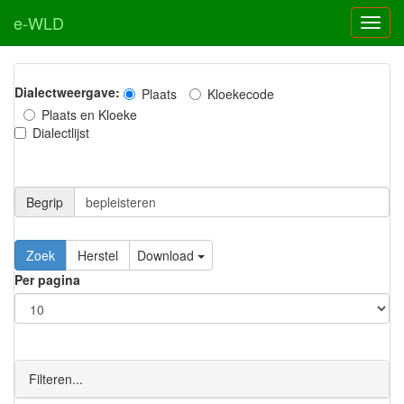
e-WLD
Dialectweergave:
Plaats
Kloekecode
Plaats en Kloeke
Dialectlijst
Begrip
Zoek
Herstel
Download
Per pagina
Filteren...