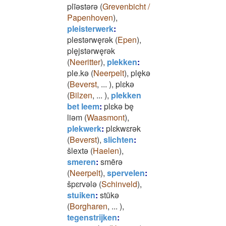
plīǝstǝrǝ
(
Grevenbicht /
Papenhoven
)
,
pleisterwerk
:
plestǝrwęrǝk
(
Epen
)
,
plęjstǝrwęrǝk
(
Neeritter
)
,
plekken
:
ple.kǝ
(
Neerpelt
)
,
plękǝ
(
Beverst
,
...
)
,
plɛkǝ
(
Bilzen
,
...
)
,
plekken
bet leem
:
plɛkǝ bę
liǝm
(
Waasmont
)
,
plekwerk
:
plɛkwɛrǝk
(
Beverst
)
,
slichten
:
šlextǝ
(
Haelen
)
,
smeren
:
smērǝ
(
Neerpelt
)
,
spervelen
:
špɛrvǝlǝ
(
Schinveld
)
,
stuiken
:
stūkǝ
(
Borgharen
,
...
)
,
tegenstrijken
: