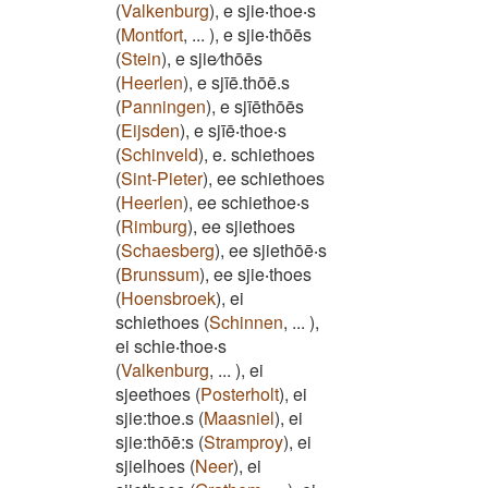
(
Valkenburg
)
,
e sjie‧thoe‧s
(
Montfort
,
...
)
,
e sjie‧thōēs
(
Stein
)
,
e sjie⁄thōēs
(
Heerlen
)
,
e sjīē.thōē.s
(
Panningen
)
,
e sjīēthōēs
(
Eijsden
)
,
e sjīē‧thoe‧s
(
Schinveld
)
,
e. schiethoes
(
Sint-Pieter
)
,
ee schiethoes
(
Heerlen
)
,
ee schiethoe‧s
(
Rimburg
)
,
ee sjiethoes
(
Schaesberg
)
,
ee sjiethōē‧s
(
Brunssum
)
,
ee sjie‧thoes
(
Hoensbroek
)
,
ei
schiethoes
(
Schinnen
,
...
)
,
ei schie‧thoe‧s
(
Valkenburg
,
...
)
,
ei
sjeethoes
(
Posterholt
)
,
ei
sjie:thoe.s
(
Maasniel
)
,
ei
sjie:thōē:s
(
Stramproy
)
,
ei
sjielhoes
(
Neer
)
,
ei