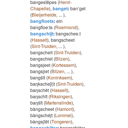
bangesīēpes
(
Henri-
Chapelle
)
,
banget
:
ban’get
(
Bleijerheide
,
...
)
,
bangfloets
:
ein
bangfloe:ts
(
Roermond
)
,
bangschijt
:
bangschee.t
(
Hasselt
)
,
bangscheet
(
Sint-Truiden
,
...
)
,
bangscheit
(
Sint-Truiden
)
,
bangschiet
(
Bilzen
)
,
bangsjeet
(
Kortessem
)
,
bangsjiet
(
Bilzen
,
...
)
,
bangšīt
(
Koninksem
)
,
baŋksche[i}t
(
Sint-Truiden
)
,
baŋschēt
(
Hasselt
)
,
baŋschīt
(
Riksingen
)
,
baŋšīt
(
Martenslinde
)
,
bàngscheet
(
Hamont
)
,
bàngschéjt
(
Lommel
)
,
bàngsjīēt
(
Tongeren
)
,
bangschijter
:
bangschijtər