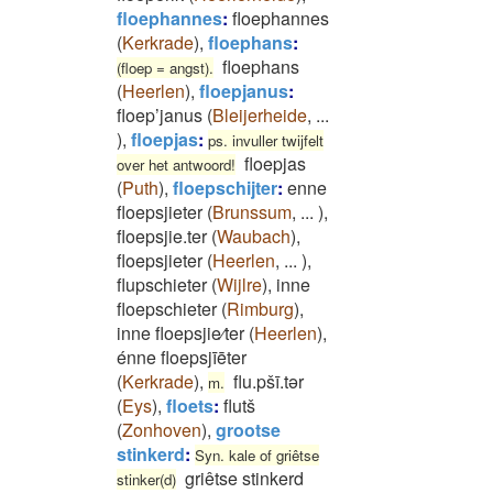
floephannes
:
floephannes
(
Kerkrade
)
,
floephans
:
floephans
(floep = angst).
(
Heerlen
)
,
floepjanus
:
floep’janus
(
Bleijerheide
,
...
)
,
floepjas
:
ps. invuller twijfelt
floepjas
over het antwoord!
(
Puth
)
,
floepschijter
:
enne
floepsjieter
(
Brunssum
,
...
)
,
floepsjie.ter
(
Waubach
)
,
floepsjieter
(
Heerlen
,
...
)
,
flupschieter
(
Wijlre
)
,
inne
floepschieter
(
Rimburg
)
,
inne floepsjie⁄ter
(
Heerlen
)
,
énne floepsjīēter
(
Kerkrade
)
,
flu.pšī.tər
m.
(
Eys
)
,
floets
:
flutš
(
Zonhoven
)
,
grootse
stinkerd
:
Syn. kale of griêtse
griêtse stinkerd
stinker(d)