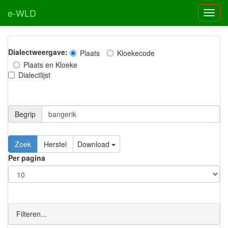
e-WLD
Dialectweergave:
Plaats
Kloekecode
Plaats en Kloeke
Dialectlijst
Begrip
Zoek
Herstel
Download
Per pagina
Filteren...