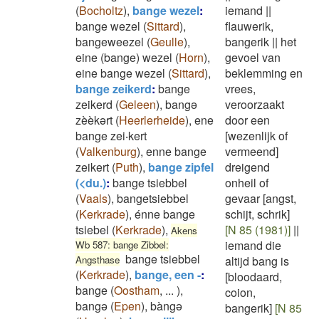
(
Bocholtz
)
,
bange wezel
:
iemand
||
bange wezel
(
Sittard
)
,
flauwerik,
bangeweezel
(
Geulle
)
,
bangerik
||
het
eine (bange) wezel
(
Horn
)
,
gevoel van
eine bange wezel
(
Sittard
)
,
beklemming en
bange zeikerd
:
bange
vrees,
zeikerd
(
Geleen
)
,
bangə
veroorzaakt
zèèkərt
(
Heerlerheide
)
,
ene
door een
bange zei‧kert
[wezenlijk of
(
Valkenburg
)
,
enne bange
vermeend]
zeikert
(
Puth
)
,
bange zipfel
dreigend
(<du.)
:
bange tsiebbel
onheil of
(
Vaals
)
,
bangetsiebbel
gevaar [angst,
(
Kerkrade
)
,
énne bange
schijt, schrik]
tsiebel
(
Kerkrade
)
,
[N 85 (1981)]
||
Akens
iemand die
Wb 587: bange Zibbel:
bange tsiebbel
Angsthase
altijd bang is
(
Kerkrade
)
,
bange, een -
:
[bloodaard,
bange
(
Oostham
,
...
)
,
coion,
bangə
(
Epen
)
,
bàngə
bangerik]
[N 85