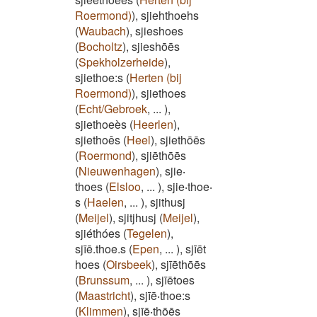
Roermond)
)
,
sjiehthoehs
(
Waubach
)
,
sjieshoes
(
Bocholtz
)
,
sjieshōēs
(
Spekholzerheide
)
,
sjiethoe:s
(
Herten (bij
Roermond)
)
,
sjiethoes
(
Echt/Gebroek
,
...
)
,
sjiethoeès
(
Heerlen
)
,
sjiethoês
(
Heel
)
,
sjiethōēs
(
Roermond
)
,
sjiēthōēs
(
Nieuwenhagen
)
,
sjie‧
thoes
(
Elsloo
,
...
)
,
sjie‧thoe‧
s
(
Haelen
,
...
)
,
sjithusj
(
Meijel
)
,
sjitjhusj
(
Meijel
)
,
sjiéthóes
(
Tegelen
)
,
sjīē.thoe.s
(
Epen
,
...
)
,
sjīēt
hoes
(
Oirsbeek
)
,
sjīēthōēs
(
Brunssum
,
...
)
,
sjīētoes
(
Maastricht
)
,
sjīē‧thoe:s
(
Klimmen
)
,
sjīē‧thōēs