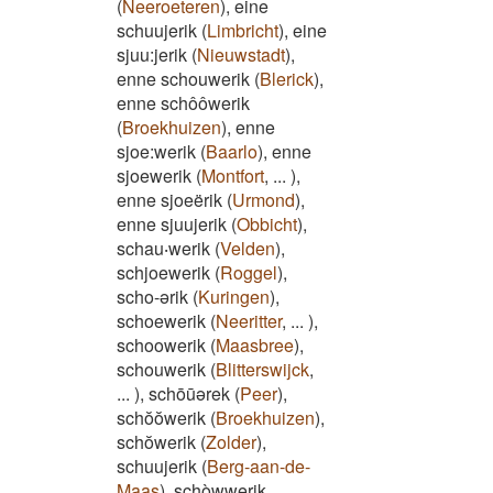
(
Neeroeteren
)
,
eine
schuujerik
(
Limbricht
)
,
eine
sjuu:jerik
(
Nieuwstadt
)
,
enne schouwerik
(
Blerick
)
,
enne schôôwerik
(
Broekhuizen
)
,
enne
sjoe:werik
(
Baarlo
)
,
enne
sjoewerik
(
Montfort
,
...
)
,
enne sjoeërik
(
Urmond
)
,
enne sjuujerik
(
Obbicht
)
,
schau‧werik
(
Velden
)
,
schjoewerik
(
Roggel
)
,
scho-ərik
(
Kuringen
)
,
schoewerik
(
Neeritter
,
...
)
,
schoowerik
(
Maasbree
)
,
schouwerik
(
Blitterswijck
,
...
)
,
schōūərek
(
Peer
)
,
schŏŏwerik
(
Broekhuizen
)
,
schŏwerik
(
Zolder
)
,
schuujerik
(
Berg-aan-de-
Maas
)
,
schòwwerik