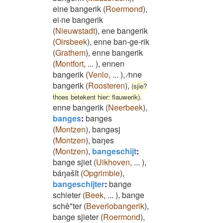
eine bangerik
(
Roermond
)
,
ei‧ne bangerik
(
Nieuwstadt
)
,
ene bangerik
(
Oirsbeek
)
,
enne ban-ge-rik
(
Grathem
)
,
enne bangerik
(
Montfort
,
...
)
,
ennen
bangerik
(
Venlo
,
...
)
,
⁄nne
bangerik
(
Roosteren
)
,
(sjie?
thoes betekent hier: flauwerik).
enne bangerik
(
Neerbeek
)
,
banges
:
banges
(
Montzen
)
,
bangəsj
(
Montzen
)
,
baŋes
(
Montzen
)
,
bangeschijt
:
bange sjiet
(
Uikhoven
,
...
)
,
báŋəšīt
(
Opgrimbie
)
,
bangeschijter
:
bange
schieter
(
Beek
,
...
)
,
bange
schê"ter
(
Beverlobangerik
)
,
bange sjieter
(
Roermond
)
,