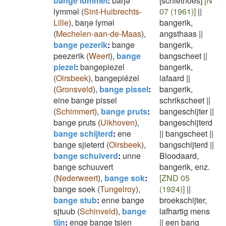
bange lummel
:
baŋə
[schiethoes]
[N
lymməl
(
Sint-Huibrechts-
07 (1961)]
||
Lille
)
,
baŋə lyməl
bangerik,
(
Mechelen-aan-de-Maas
)
,
angsthaas
||
bange pezerik
:
bange
bangerik,
peezerik
(
Weert
)
,
bange
bangscheet
||
piezel
:
bangepiezel
bangerik,
(
Oirsbeek
)
,
bangepiézel
lafaard
||
(
Gronsveld
)
,
bange pissel
:
bangerik,
eine bange pissel
schrikscheet
||
(
Schimmert
)
,
bange pruts
:
bangeschijter
||
bange pruts
(
Uikhoven
)
,
bangeschijterd
bange schijterd
:
ene
||
bangscheet
||
bange sjieterd
(
Oirsbeek
)
,
bangschijterd
||
bange schuiverd
:
unne
Bloodaard,
bange schuuvert
bangerik, enz.
(
Nederweert
)
,
bange sok
:
[ZND 05
bange soek
(
Tungelroy
)
,
(1924)]
||
bange stub
:
enne bange
broekschijter,
sjtuub
(
Schinveld
)
,
bange
lafhartig mens
tijn
:
enge bange tsien
||
een bang