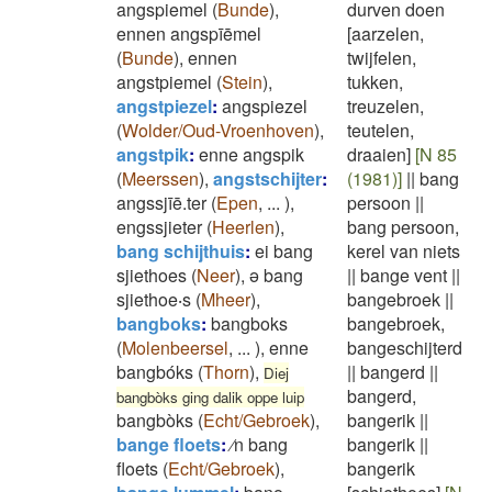
angspiemel
(
Bunde
)
,
durven doen
ennen angspīēmel
[aarzelen,
(
Bunde
)
,
ennen
twijfelen,
angstpiemel
(
Stein
)
,
tukken,
angstpiezel
:
angspiezel
treuzelen,
(
Wolder/Oud-Vroenhoven
)
,
teutelen,
angstpik
:
enne angspik
draaien]
[N 85
(
Meerssen
)
,
angstschijter
:
(1981)]
||
bang
angssjīē.ter
(
Epen
,
...
)
,
persoon
||
engssjieter
(
Heerlen
)
,
bang persoon,
bang schijthuis
:
ei bang
kerel van niets
sjiethoes
(
Neer
)
,
ə bang
||
bange vent
||
sjiethoe‧s
(
Mheer
)
,
bangebroek
||
bangboks
:
bangboks
bangebroek,
(
Molenbeersel
,
...
)
,
enne
bangeschijterd
bangbóks
(
Thorn
)
,
||
bangerd
||
Diej
bangerd,
bangbòks ging dalik oppe luip
bangbòks
(
Echt/Gebroek
)
,
bangerik
||
bange floets
:
⁄n bang
bangerik
||
floets
(
Echt/Gebroek
)
,
bangerik