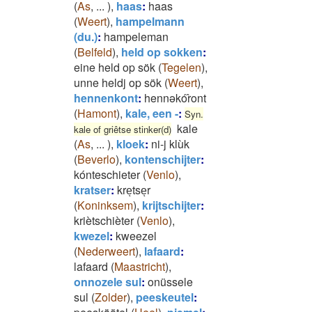
(
As
,
...
)
,
haas
:
haas
(
Weert
)
,
hampelmann
(du.)
:
hampeleman
(
Belfeld
)
,
held op sokken
:
eine held op sök
(
Tegelen
)
,
unne heldj op sök
(
Weert
)
,
hennenkont
:
hennəkór̂ont
(
Hamont
)
,
kale, een -
:
Syn.
kale
kale of griêtse stinker(d)
(
As
,
...
)
,
kloek
:
ni-j klùk
(
Beverlo
)
,
kontenschijter
:
kónteschieter
(
Venlo
)
,
kratser
:
kreͅtseͅr
(
Koninksem
)
,
krijtschijter
:
kriètschièter
(
Venlo
)
,
kwezel
:
kweezel
(
Nederweert
)
,
lafaard
:
lafaard
(
Maastricht
)
,
onnozele sul
:
onüssele
sul
(
Zolder
)
,
peeskeutel
: