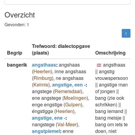
Overzicht
Gevonden:
1
1
Trefwoord: dialectopgave
Begrip
(plaats)
Omschrijving
bangerik
angsthaas
:
angshaas
angsthaas
(
Heerlen
)
,
inne angshaas
||
angstig
(
Rimburg
)
,
ne angshaas
vrouwspersoon
(
Kelmis
)
,
angstige, een -
:
||
angstige man
angstege
(
Remersdaal
)
,
of jongen
||
ene angstege
(
Moelingen
)
,
bang (zie ook
enge engstige
(
Gulpen
)
,
schrikken)
||
éngstiggə
(
Heerlen
)
,
bang iemand
||
angstige, ene -
:
bang meisje
||
nangstege
(
Val-Meer
)
,
bang om iets te
angstpiemel
:
enne
doen, niet