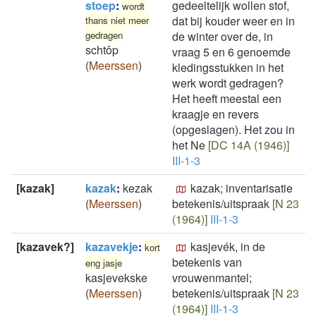
stoep
:
gedeeltelijk wollen stof,
wordt
dat bij kouder weer en in
thans niet meer
gedragen
de winter over de, in
schtôp
vraag 5 en 6 genoemde
(
Meerssen
)
kledingsstukken in het
werk wordt gedragen?
Het heeft meestal een
kraagje en revers
(opgeslagen). Het zou in
het Ne
[DC 14A (1946)]
III-1-3
[kazak]
kazak
:
kezak
kazak; inventarisatie
(
Meerssen
)
betekenis/uitspraak
[N 23
(1964)]
III-1-3
[kazavek?]
kazavekje
:
kasjevék, in de
kort
betekenis van
eng jasje
kasjevekske
vrouwenmantel;
(
Meerssen
)
betekenis/uitspraak
[N 23
(1964)]
III-1-3