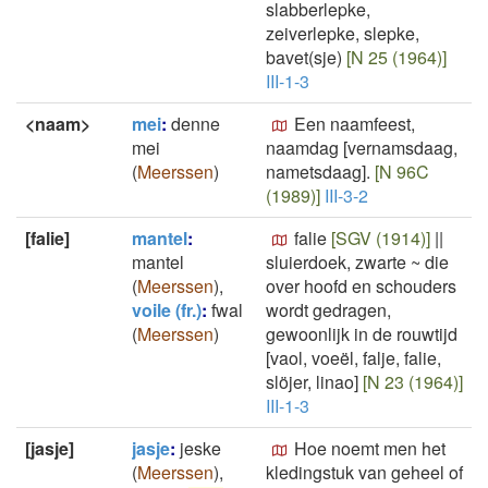
slabberlepke,
zeiverlepke, slepke,
bavet(sje)
[N 25 (1964)]
III-1-3
<naam>
mei
:
denne
Een naamfeest,
mei
naamdag [vernamsdaag,
(
Meerssen
)
nametsdaag].
[N 96C
(1989)]
III-3-2
[falie]
mantel
:
falie
[SGV (1914)]
||
mantel
sluierdoek, zwarte ~ die
(
Meerssen
)
,
over hoofd en schouders
voile (fr.)
:
fwal
wordt gedragen,
(
Meerssen
)
gewoonlijk in de rouwtijd
[vaol, voeël, falje, falie,
slöjer, linao]
[N 23 (1964)]
III-1-3
[jasje]
jasje
:
jeske
Hoe noemt men het
(
Meerssen
)
,
kledingstuk van geheel of