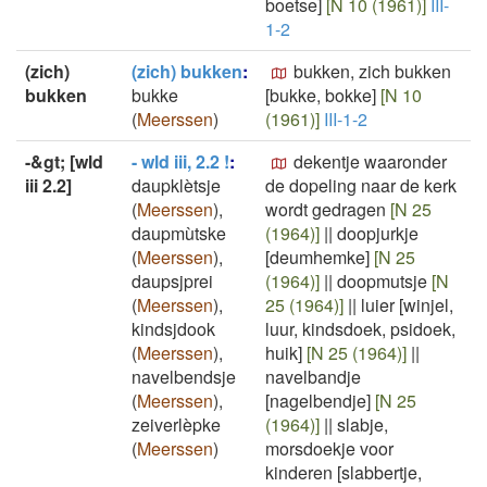
boetse]
[N 10 (1961)]
III-
1-2
(zich)
(zich) bukken
:
bukken, zich bukken
bukken
bukke
[bukke, bokke]
[N 10
(
Meerssen
)
(1961)]
III-1-2
-&gt; [wld
- wld iii, 2.2 !
:
dekentje waaronder
iii 2.2]
daupklètsje
de dopeling naar de kerk
(
Meerssen
)
,
wordt gedragen
[N 25
daupmùtske
(1964)]
||
doopjurkje
(
Meerssen
)
,
[deumhemke]
[N 25
daupsjprei
(1964)]
||
doopmutsje
[N
(
Meerssen
)
,
25 (1964)]
||
luier [winjel,
kindsjdook
luur, kindsdoek, psidoek,
(
Meerssen
)
,
huik]
[N 25 (1964)]
||
navelbendsje
navelbandje
(
Meerssen
)
,
[nagelbendje]
[N 25
zeiverlèpke
(1964)]
||
slabje,
(
Meerssen
)
morsdoekje voor
kinderen [slabbertje,