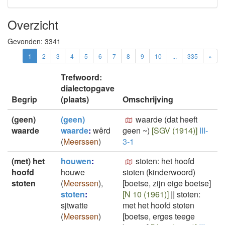
Overzicht
Gevonden:
3341
1
2
3
4
5
6
7
8
9
10
...
335
»
Trefwoord:
dialectopgave
Begrip
(plaats)
Omschrijving
(geen)
(geen)
waarde (dat heeft
waarde
waarde
:
wêrd
geen ~)
[SGV (1914)]
III-
(
Meerssen
)
3-1
(met) het
houwen
:
stoten: het hoofd
hoofd
houwe
stoten (kinderwoord)
stoten
(
Meerssen
)
,
[boetse, zijn eige boetse]
stoten
:
[N 10 (1961)]
||
stoten:
sjtwatte
met het hoofd stoten
(
Meerssen
)
[boetse, erges teege