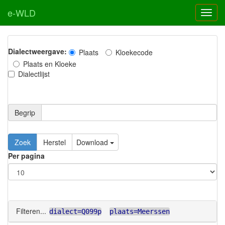
e-WLD
Dialectweergave:
Plaats
Kloekecode
Plaats en Kloeke
Dialectlijst
Begrip
Zoek
Herstel
Download
Per pagina
Filteren...
dialect=Q099p
plaats=Meerssen