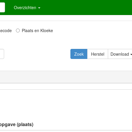
Overzichten
kecode
Plaats en Kloeke
Download
opgave (plaats)