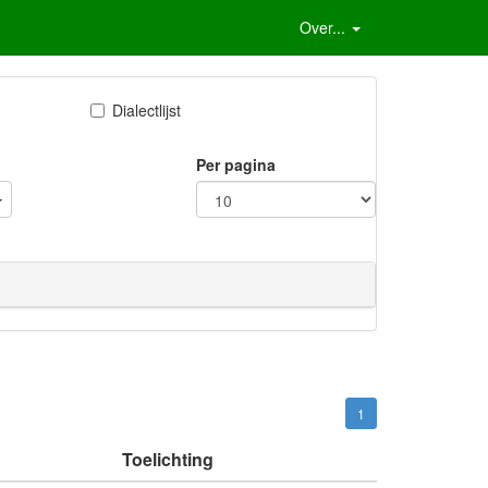
Over...
Dialectlijst
Per pagina
1
Toelichting