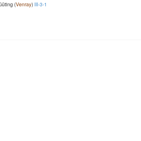
̆ŭting
(
Venray
)
III-3-1