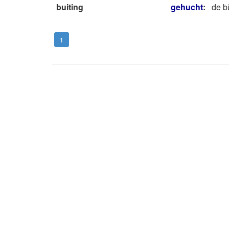
buiting
gehucht
:
de bu
1