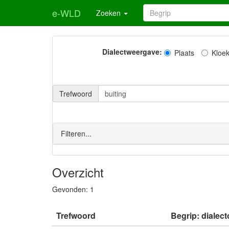
e-WLD
Zoeken
Dialectweergave:
Plaats
Kloe
Trefwoord
Filteren...
Overzicht
Gevonden:
1
Trefwoord
Begrip: dialect