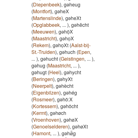
(
Diepenbeek
)
,
gəheug
(
Montfort
)
,
gəheX
(
Martenslinde
)
,
gəheXt
(
Opglabbeek
,
...
)
,
gəhĕcht
(
Meeuwen
)
,
gəhōͅX
(
Maastricht
)
,
gəhoͅX
(
Rekem
)
,
gəhoͅXt
(
Aalst-bij-
St.-Truiden
)
,
gəhuch
(
Epen
,
...
)
,
gəhucht
(
Geistingen
,
...
)
,
gəhug
(
Maastricht
,
...
)
,
gəhugt
(
Heel
)
,
gəhycht
(
Beringen
)
,
gəhyXt
(
Neerpelt
)
,
gəhècht
(
Eigenbilzen
)
,
gəhég
(
Rosmeer
)
,
gəhö:X
(
Kortessem
)
,
gəhöcht
(
Kermt
)
,
gəhøch
(
Vroenhoven
)
,
gəhøX
(
Genoelselderen
)
,
gəhøXt
(
Hamont
,
...
)
,
gəhø͂ͅg