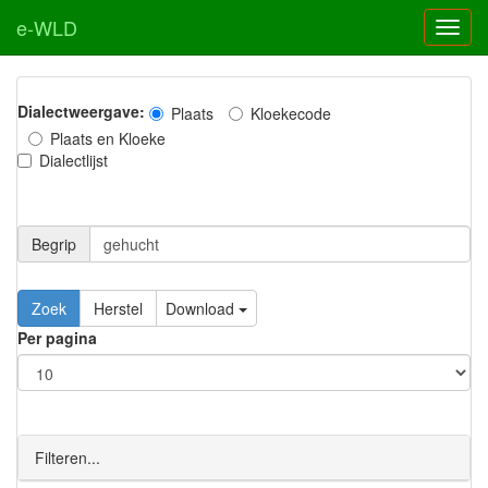
e-WLD
Dialectweergave:
Plaats
Kloekecode
Plaats en Kloeke
Dialectlijst
Begrip
Zoek
Herstel
Download
Per pagina
Filteren...