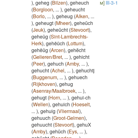
)
,
geheg
(
Bilzen
)
,
geheuch
m]
III-3-1
(
Borgloon
,
...
)
,
geheucht
(
Borlo
,
...
)
,
geheug
(
Alken
,
...
)
,
geheugt
(
Mheer
)
,
geheŭch
(
Jeuk
)
,
geheŭcht
(
Stevoort
)
,
geheûg
(
Sint-Lambrechts-
Herk
)
,
gehēūch
(
Lottum
)
,
gehēūg
(
Arcen
)
,
gehĕcht
(
Gelieren/Bret
,
...
)
,
gehicht
(
Peer
)
,
gehuch
(
Amby
,
...
)
,
gehucht
(
Achel
,
...
)
,
gehuchtj
(
Buggenum
,
...
)
,
gehuech
(
Rijkhoven
)
,
gehug
(
Asenray/Maalbroek
,
...
)
,
gehugt
(
Horn
,
...
)
,
gehui-ch
(
Wellen
)
,
gehuich
(
Hoeselt
,
...
)
,
gehuig
(
Vliermaal
)
,
gehuuch
(
Groot-Gelmen
)
,
gehuucht
(
Stevoort
)
,
gehuX
(
Amby
)
,
gehŭch
(
Eys
,
...
)
,