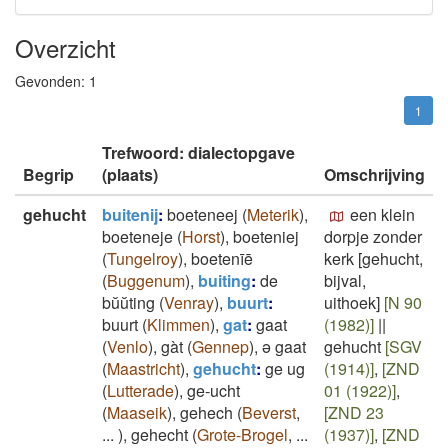
Overzicht
Gevonden:
1
1
Trefwoord: dialectopgave
Begrip
(plaats)
Omschrijving
gehucht
buitenij
:
boeteneej
(
Meterik
)
,
een klein
boeteneje
(
Horst
)
,
boeteniej
dorpje zonder
(
Tungelroy
)
,
boetenīē
kerk [gehucht,
(
Buggenum
)
,
buiting
:
de
bijval,
bŭŭting
(
Venray
)
,
buurt
:
uithoek]
[N 90
buurt
(
Klimmen
)
,
gat
:
gaat
(1982)]
||
(
Venlo
)
,
gàt
(
Gennep
)
,
ə gaat
gehucht
[SGV
(
Maastricht
)
,
gehucht
:
ge ug
(1914)]
,
[ZND
(
Lutterade
)
,
ge-ucht
01 (1922)]
,
(
Maaseik
)
,
gehech
(
Beverst
,
[ZND 23
...
)
,
gehecht
(
Grote-Brogel
,
...
(1937)]
,
[ZND