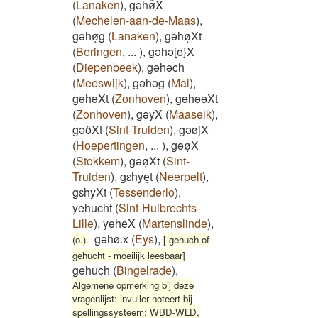
(
Lanaken
)
,
gəhø͂ͅX
(
Mechelen-aan-de-Maas
)
,
gəhøͅg
(
Lanaken
)
,
gəhøͅXt
(
Beringen
,
...
)
,
gəhə[e}X
(
Diepenbeek
)
,
gəhəch
(
Meeswijk
)
,
gəhəg
(
Mal
)
,
gəhəXt
(
Zonhoven
)
,
gəhəəXt
(
Zonhoven
)
,
gəyX
(
Maaseik
)
,
gəöXt
(
Sint-Truiden
)
,
gəøjX
(
Hoepertingen
,
...
)
,
gəøͅX
(
Stokkem
)
,
gəøͅXt
(
Sint-
Truiden
)
,
gɛhyeͅt
(
Neerpelt
)
,
gɛhyXt
(
Tessenderlo
)
,
yehucht
(
Sint-Huibrechts-
Lille
)
,
yəheX
(
Martenslinde
)
,
gəhø.x
(
Eys
)
,
(o.).
[ gehuch of
gehucht - moeilijk leesbaar]
gehuch
(
Bingelrade
)
,
Algemene opmerking bij deze
vragenlijst: invuller noteert bij
spellingssysteem: WBD-WLD,