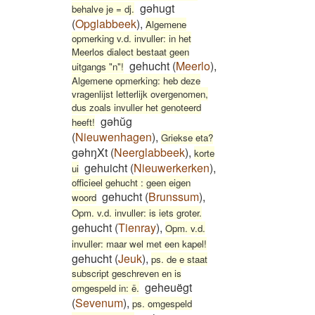
gəhugt
behalve je = dj.
(
Opglabbeek
)
,
Algemene
opmerking v.d. invuller: in het
Meerlos dialect bestaat geen
gehucht
(
Meerlo
)
,
uitgangs "n"!
Algemene opmerking: heb deze
vragenlijst letterlijk overgenomen,
dus zoals invuller het genoteerd
gəhŭg
heeft!
(
Nieuwenhagen
)
,
Griekse eta?
gəhŋXt
(
Neerglabbeek
)
,
korte
gehuicht
(
Nieuwerkerken
)
,
ui
officieel gehucht : geen eigen
gehucht
(
Brunssum
)
,
woord
Opm. v.d. invuller: is iets groter.
gehucht
(
Tienray
)
,
Opm. v.d.
invuller: maar wel met een kapel!
gehucht
(
Jeuk
)
,
ps. de e staat
subscript geschreven en is
geheuëgt
omgespeld in: ë.
(
Sevenum
)
,
ps. omgespeld