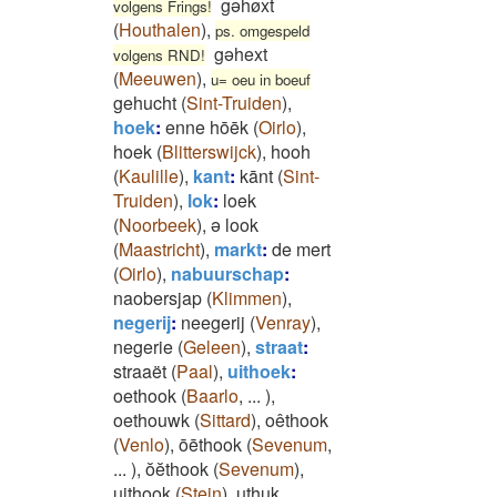
gəhøxt
volgens Frings!
(
Houthalen
)
,
ps. omgespeld
gəhext
volgens RND!
(
Meeuwen
)
,
u= oeu in boeuf
gehucht
(
Sint-Truiden
)
,
hoek
:
enne hōēk
(
Oirlo
)
,
hoek
(
Blitterswijck
)
,
hooh
(
Kaulille
)
,
kant
:
kānt
(
Sint-
Truiden
)
,
lok
:
loek
(
Noorbeek
)
,
ə look
(
Maastricht
)
,
markt
:
de mert
(
Oirlo
)
,
nabuurschap
:
naobersjap
(
Klimmen
)
,
negerij
:
neegerij
(
Venray
)
,
negerie
(
Geleen
)
,
straat
:
straaët
(
Paal
)
,
uithoek
:
oethook
(
Baarlo
,
...
)
,
oethouwk
(
Sittard
)
,
oêthook
(
Venlo
)
,
ōēthook
(
Sevenum
,
...
)
,
ŏĕthook
(
Sevenum
)
,
uithook
(
Stein
)
,
uthuk