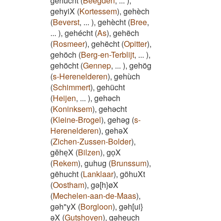
gehŭcht
(
Beegden
,
...
)
,
gehyiX
(
Kortessem
)
,
gehèch
(
Beverst
,
...
)
,
gehècht
(
Bree
,
...
)
,
gehécht
(
As
)
,
gehëch
(
Rosmeer
)
,
gehëcht
(
Opitter
)
,
gehöch
(
Berg-en-Terblijt
,
...
)
,
gehöcht
(
Gennep
,
...
)
,
gehög
(
s-Herenelderen
)
,
gehùch
(
Schimmert
)
,
gehücht
(
Heijen
,
...
)
,
gehəch
(
Koninksem
)
,
gehəcht
(
Kleine-Brogel
)
,
gehəg
(
s-
Herenelderen
)
,
gehəX
(
Zichen-Zussen-Bolder
)
,
gĕheͅX
(
Bilzen
)
,
goͅX
(
Rekem
)
,
guhug
(
Brunssum
)
,
gëhucht
(
Lanklaar
)
,
göhuXt
(
Oostham
)
,
gə[h}øX
(
Mechelen-aan-de-Maas
)
,
gəh"yX
(
Borgloon
)
,
gəh[ui}
əX
(
Gutshoven
)
,
gəheuch