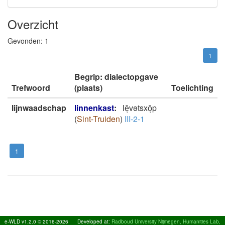
Overzicht
Gevonden:
1
1
Begrip: dialectopgave
Trefwoord
(plaats)
Toelichting
lijnwaadschap
linnenkast
:
lēͅvətsxōͅp
(
Sint-Truiden
)
III-2-1
1
e-WLD v1.2.0 © 2016-2026
Developed at:
Radboud University Nijmegen, Humanities Lab,