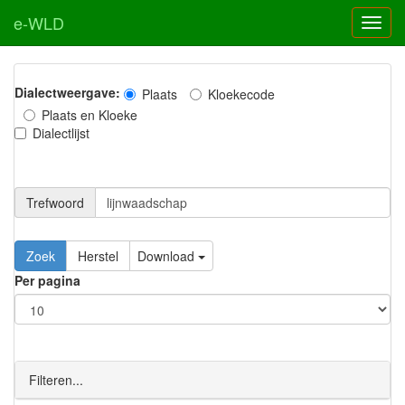
e-WLD
Dialectweergave:
Plaats
Kloekecode
Plaats en Kloeke
Dialectlijst
Trefwoord
Download
Per pagina
Filteren...