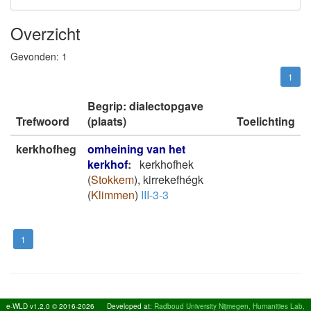
Overzicht
Gevonden:
1
1
Begrip: dialectopgave
Trefwoord
(plaats)
Toelichting
kerkhofheg
omheining van het
kerkhof
:
kerkhofhek
(
Stokkem
)
,
kirrekefhégk
(
Klimmen
)
III-3-3
1
e-WLD v1.2.0 © 2016-2026
Developed at:
Radboud University Nijmegen, Humanities Lab,