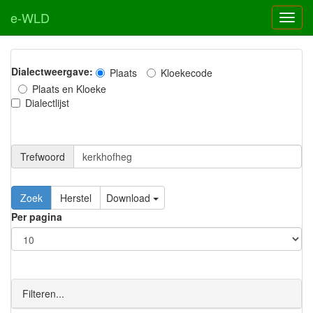
e-WLD
Dialectweergave:
Plaats
Kloekecode
Plaats en Kloeke
Dialectlijst
Trefwoord
Download
Per pagina
Filteren...