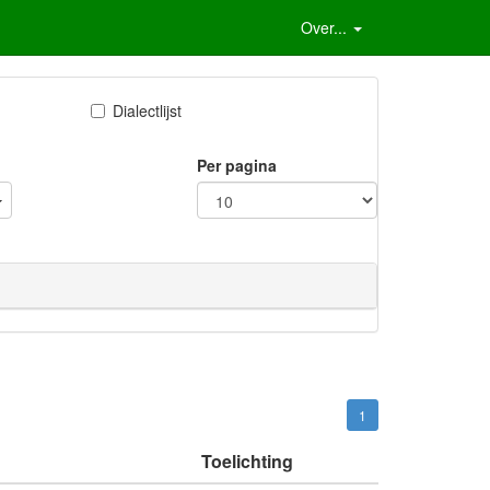
Over...
Dialectlijst
Per pagina
1
Toelichting