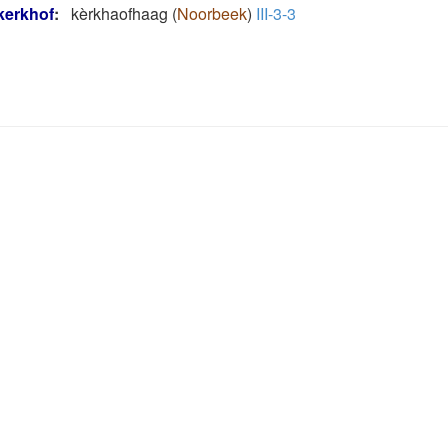
kerkhof
:
kèrkhaofhaag
(
Noorbeek
)
III-3-3