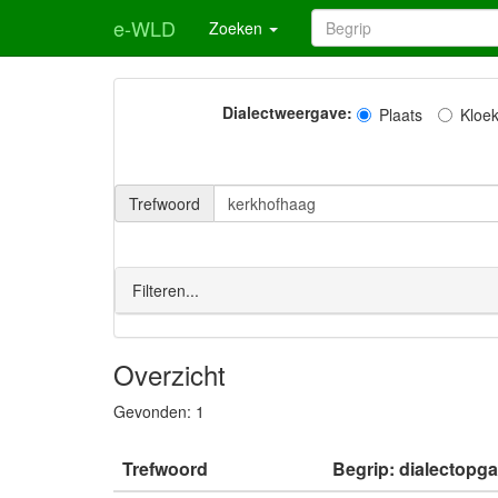
e-WLD
Zoeken
Dialectweergave:
Plaats
Kloe
Trefwoord
Filteren...
Overzicht
Gevonden:
1
Trefwoord
Begrip: dialectopga