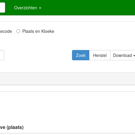
Overzichten
kecode
Plaats en Kloeke
Download
ve (plaats)