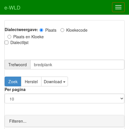
e-WLD
Dialectweergave:
Plaats
Kloekecode
Plaats en Kloeke
Dialectlijst
Trefwoord
Download
Per pagina
Filteren...