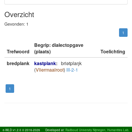
Overzicht
Gevonden:
1
1
Begrip: dialectopgave
Trefwoord
(plaats)
Toelichting
bredplank
kastplank
:
briətplaŋk
(
Vliermaalroot
)
III-2-1
1
e-WLD v1.2.0 © 2016-2026
Developed at:
Radboud University Nijmegen, Humanities Lab,