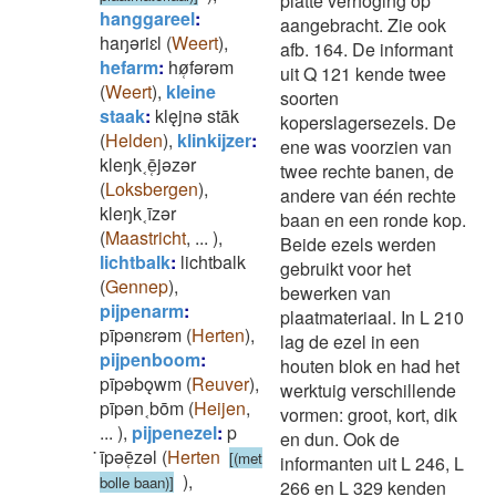
platte verhoging op
hanggareel
:
aangebracht. Zie ook
haŋǝriɛl
(
Weert
)
,
afb. 164. De informant
hefarm
:
hø̜fǝrǝm
uit Q 121 kende twee
(
Weert
)
,
kleine
soorten
staak
:
klęjnǝ stāk
koperslagersezels. De
(
Helden
)
,
klinkijzer
:
ene was voorzien van
kleŋk˱ē̜jǝzǝr
twee rechte banen, de
(
Loksbergen
)
,
andere van één rechte
kleŋk˱īzǝr
baan en een ronde kop.
(
Maastricht
,
...
)
,
Beide ezels werden
lichtbalk
:
lichtbalk
gebruikt voor het
(
Gennep
)
,
bewerken van
pijpenarm
:
plaatmateriaal. In L 210
pīpǝnɛrǝm
(
Herten
)
,
lag de ezel in een
pijpenboom
:
houten blok en had het
pīpǝbǫwm
(
Reuver
)
,
werktuig verschillende
pīpǝn˱bōm
(
Heijen
,
vormen: groot, kort, dik
...
)
,
pijpenezel
:
p
en dun. Ook de
̇īpǝē̜zǝl
(
Herten
[(met
informanten uit L 246, L
)
,
bolle baan)]
266 en L 329 kenden