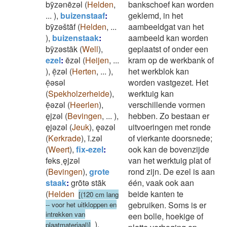
bȳzǝnēzǝl
(
Helden
,
bankschoef kan worden
...
)
,
buizenstaaf
:
geklemd, in het
bȳzǝštāf
(
Helden
,
...
aambeeldgat van het
)
,
buizenstaak
:
aambeeld kan worden
bȳzǝstāk
(
Well
)
,
geplaatst of onder een
ezel
:
ēzǝl
(
Heijen
,
...
kram op de werkbank of
)
,
ē̜zǝl
(
Herten
,
...
)
,
het werkblok kan
ē̜ǝsǝl
worden vastgezet. Het
(
Spekholzerheide
)
,
werktuig kan
ē̜ǝzǝl
(
Heerlen
)
,
verschillende vormen
ęjzǝl
(
Bevingen
,
...
)
,
hebben. Zo bestaan er
ęjǝzǝl
(
Jeuk
)
,
ęǝzǝl
uitvoeringen met ronde
(
Kerkrade
)
,
ī.zǝl
of vierkante doorsnede;
(
Weert
)
,
fix-ezel
:
ook kan de bovenzijde
feks˱ęjzǝl
van het werktuig plat of
(
Bevingen
)
,
grote
rond zijn. De ezel is aan
staak
:
grōtǝ stāk
één, vaak ook aan
(
Helden
beide kanten te
[(120 cm lang
gebruiken. Soms is er
-- voor het uitkloppen en
intrekken van
een bolle, hoekige of
)
,
plaatmateriaal)]