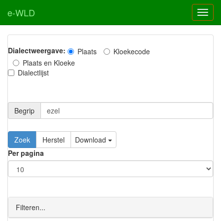
e-WLD
Dialectweergave:
Plaats
Kloekecode
Plaats en Kloeke
Dialectlijst
Begrip
Zoek
Herstel
Download
Per pagina
Filteren...