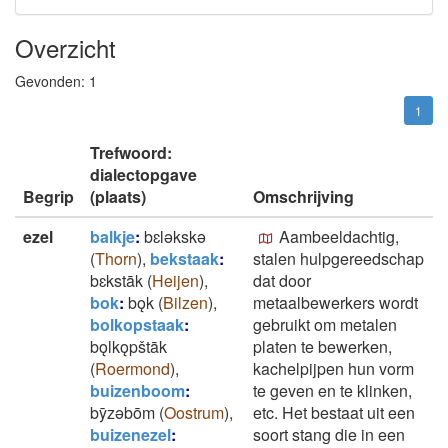
Overzicht
Gevonden:
1
1
Trefwoord:
dialectopgave
Begrip
(plaats)
Omschrijving
ezel
balkje
:
bɛlǝkskǝ
Aambeeldachtig,
(
Thorn
)
,
bekstaak
:
stalen hulpgereedschap
bɛkstāk
(
Heijen
)
,
dat door
bok
:
bǫk
(
Bilzen
)
,
metaalbewerkers wordt
bolkopstaak
:
gebruikt om metalen
bǫlkǫpštāk
platen te bewerken,
(
Roermond
)
,
kachelpijpen hun vorm
buizenboom
:
te geven en te klinken,
bȳzǝbōm
(
Oostrum
)
,
etc. Het bestaat uit een
buizenezel
:
soort stang die in een