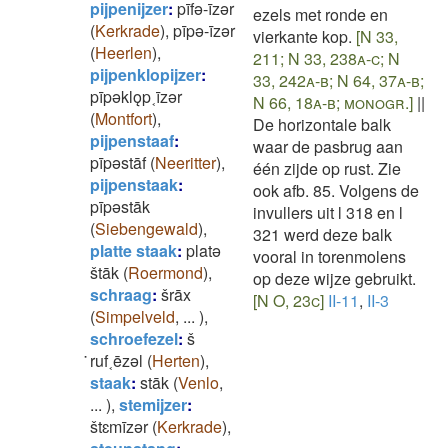
pijpenijzer
:
pīfǝ-īzǝr
ezels met ronde en
(
Kerkrade
)
,
pīpǝ-īzǝr
vierkante kop.
[N 33,
(
Heerlen
)
,
211; N 33, 238a-c; N
pijpenklopijzer
:
33, 242a-b; N 64, 37a-b;
pīpǝklǫp˱īzǝr
N 66, 18a-b; monogr.]
||
(
Montfort
)
,
De horizontale balk
pijpenstaaf
:
waar de pasbrug aan
pīpǝstāf
(
Neeritter
)
,
één zijde op rust. Zie
pijpenstaak
:
ook afb. 85. Volgens de
pīpǝstāk
invullers uit l 318 en l
(
Siebengewald
)
,
321 werd deze balk
platte staak
:
platǝ
vooral in torenmolens
štāk
(
Roermond
)
,
op deze wijze gebruikt.
schraag
:
šrāx
[N O, 23c]
II-11
,
II-3
(
Simpelveld
,
...
)
,
schroefezel
:
š
̇ruf˱ēzǝl
(
Herten
)
,
staak
:
stāk
(
Venlo
,
...
)
,
stemijzer
:
štɛmīzǝr
(
Kerkrade
)
,