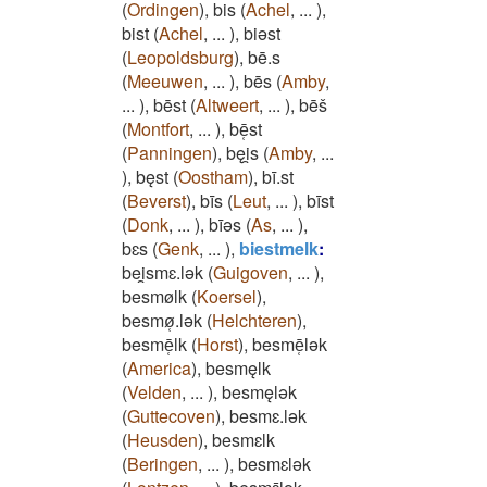
(
Ordingen
)
,
bis
(
Achel
,
...
)
,
bist
(
Achel
,
...
)
,
biǝst
(
Leopoldsburg
)
,
bē.s
(
Meeuwen
,
...
)
,
bēs
(
Amby
,
...
)
,
bēst
(
Altweert
,
...
)
,
bēš
(
Montfort
,
...
)
,
bē̜st
(
Panningen
)
,
bęi̯s
(
Amby
,
...
)
,
bęst
(
Oostham
)
,
bī.st
(
Beverst
)
,
bīs
(
Leut
,
...
)
,
bīst
(
Donk
,
...
)
,
bīǝs
(
As
,
...
)
,
bɛs
(
Genk
,
...
)
,
biestmelk
:
bei̯smɛ.lǝk
(
Guigoven
,
...
)
,
besmølk
(
Koersel
)
,
besmø̜.lǝk
(
Helchteren
)
,
besmē̜lk
(
Horst
)
,
besmē̜lǝk
(
America
)
,
besmęlk
(
Velden
,
...
)
,
besmęlǝk
(
Guttecoven
)
,
besmɛ.lǝk
(
Heusden
)
,
besmɛlk
(
Beringen
,
...
)
,
besmɛlǝk