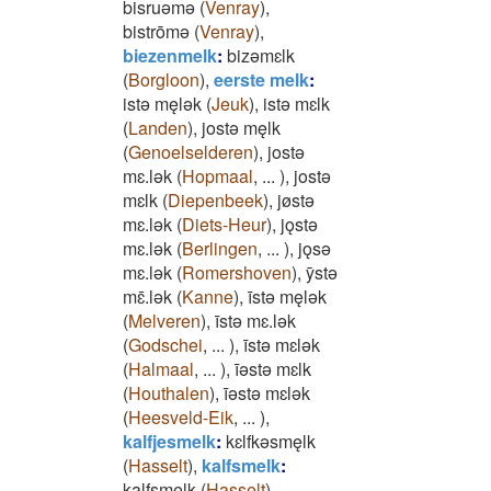
bisruǝmǝ
(
Venray
)
,
bistrōmǝ
(
Venray
)
,
biezenmelk
:
bizǝmɛlk
(
Borgloon
)
,
eerste melk
:
istǝ męlǝk
(
Jeuk
)
,
istǝ mɛlk
(
Landen
)
,
jostǝ męlk
(
Genoelselderen
)
,
jostǝ
mɛ.lǝk
(
Hopmaal
,
...
)
,
jostǝ
mɛlk
(
Diepenbeek
)
,
jøstǝ
mɛ.lǝk
(
Diets-Heur
)
,
jǫstǝ
mɛ.lǝk
(
Berlingen
,
...
)
,
jǫsǝ
mɛ.lǝk
(
Romershoven
)
,
ȳstǝ
mɛ̄.lǝk
(
Kanne
)
,
īstǝ męlǝk
(
Melveren
)
,
īstǝ mɛ.lǝk
(
Godschei
,
...
)
,
īstǝ mɛlǝk
(
Halmaal
,
...
)
,
īǝstǝ mɛlk
(
Houthalen
)
,
īǝstǝ mɛlǝk
(
Heesveld-Eik
,
...
)
,
kalfjesmelk
:
kɛlfkǝsmęlk
(
Hasselt
)
,
kalfsmelk
:
kalfsmęlk
(
Hasselt
)
,