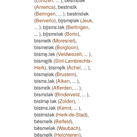
(
Lontzen
,
...
)
,
besmɛ̄lǝk
(
America
)
,
bestmɛlk
(
Beringen
,
...
)
,
bestmɛlǝk
(
Berverlo
)
,
bii̯smęlǝk
(
Jeuk
,
...
)
,
bii̯smɛ.lǝk
(
Berlingen
,
...
)
,
bii̯smɛlǝk
(
Borlo
)
,
bismelk
(
Moresnet
)
,
bismelǝk
(
Borgloon
)
,
bismę.lǝk
(
Veldwezelt
,
...
)
,
bismęi̯lk
(
Sint-Lambrechts-
Herk
)
,
bismęlk
(
Achel
,
...
)
,
bismęlǝk
(
Brustem
)
,
bismɛ.lǝk
(
Alken
,
...
)
,
bismɛlk
(
Afferden
,
...
)
,
bismɛlǝk
(
Binderveld
,
...
)
,
bistmø̜.lǝk
(
Zolder
)
,
bistmɛ.lǝk
(
Kermt
,
...
)
,
bistmɛlǝk
(
Herk-de-Stad
)
,
bēsmelk
(
Belfeld
)
,
bēsmelǝk
(
Waubach
)
,
bēsmølk
(
Helchteren
)
,