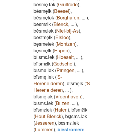
bēsmę.lǝk
(
Gruitrode
)
,
bēsmęlk
(
Beesel
)
,
bēsmęlǝk
(
Borgharen
,
...
)
,
bēsmɛlk
(
Blerick
,
...
)
,
bēsmɛlǝk
(
Niel-bij-As
)
,
bēstmęlk
(
Elsloo
)
,
bęsmelǝk
(
Montzen
)
,
bęsmęlk
(
Eupen
)
,
bī.smɛ.lǝk
(
Hoeselt
,
...
)
,
bī.smɛlk
(
Godschei
)
,
bīsme.lǝk
(
Piringen
,
...
)
,
bīsmę.lǝk
(
'S-
Herenelderen
)
,
bīsmęlk
(
'S-
Herenelderen
,
...
)
,
bīsmęlǝk
(
Vroenhoven
)
,
bīsmɛ.lǝk
(
Bilzen
,
...
)
,
bīsmɛlǝk
(
Halen
)
,
bīsmɛ̄lk
(
Hout-Blerick
)
,
bɛi̯smɛ.lǝk
(
Jesseren
)
,
bɛsmɛ.lǝk
(
Lummen
)
,
biestromen
: