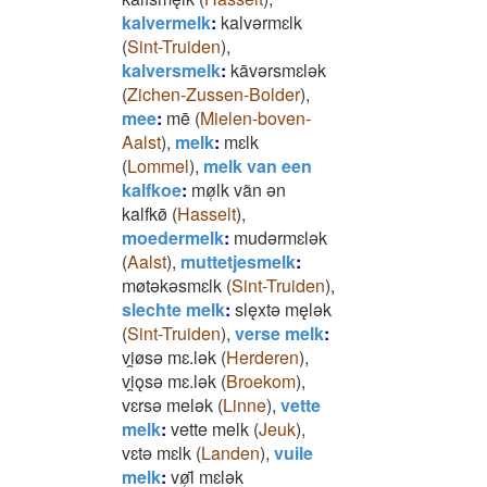
kalvermelk
:
kalvǝrmɛlk
(
Sint-Truiden
)
,
kalversmelk
:
kāvǝrsmɛlǝk
(
Zichen-Zussen-Bolder
)
,
mee
:
mē
(
Mielen-boven-
Aalst
)
,
melk
:
mɛlk
(
Lommel
)
,
melk van een
kalfkoe
:
mø̜lk vãn ǝn
kalfkø̄
(
Hasselt
)
,
moedermelk
:
mudǝrmɛlǝk
(
Aalst
)
,
muttetjesmelk
:
møtǝkǝsmɛlk
(
Sint-Truiden
)
,
slechte melk
:
slęxtǝ męlǝk
(
Sint-Truiden
)
,
verse melk
:
vi̯øsǝ mɛ.lǝk
(
Herderen
)
,
vi̯ǫsǝ mɛ.lǝk
(
Broekom
)
,
vɛrsǝ melǝk
(
Linne
)
,
vette
melk
:
vette melk
(
Jeuk
)
,
vɛtǝ mɛlk
(
Landen
)
,
vuile
melk
:
vø̜̄l mɛlǝk