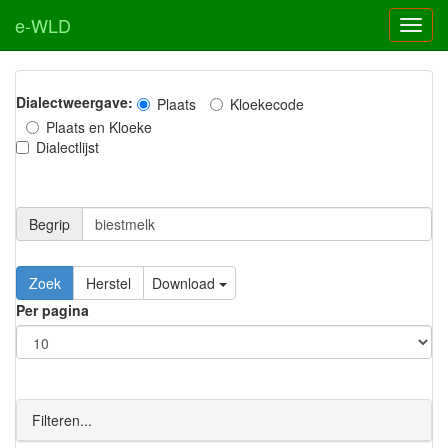
e-WLD
Dialectweergave:
Plaats
Kloekecode
Plaats en Kloeke
Dialectlijst
Begrip
Zoek
Herstel
Download
Per pagina
Filteren...