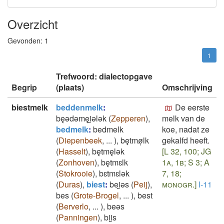
Overzicht
Gevonden:
1
1
Trefwoord: dialectopgave
Begrip
(plaats)
Omschrijving
biestmelk
beddenmelk
:
De eerste
bęǝdǝmęi̯ǝlǝk
(
Zepperen
)
,
melk van de
bedmelk
:
bedmelk
koe, nadat ze
(
Diepenbeek
,
...
)
,
bętmø̜lk
gekalfd heeft.
(
Hasselt
)
,
bętmęlǝk
[L 32, 100; JG
(
Zonhoven
)
,
bętmɛlk
1a, 1b; S 3; A
(
Stokrooie
)
,
bɛtmɛlǝk
7, 18;
(
Duras
)
,
biest
:
bei̯ǝs
(
Peij
)
,
monogr.]
I-11
bes
(
Grote-Brogel
,
...
)
,
best
(
Berverlo
,
...
)
,
beǝs
(
Panningen
)
,
bii̯s