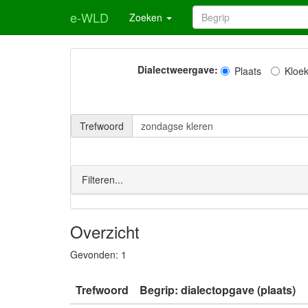
e-WLD
Zoeken
Dialectweergave:
Plaats
Kloe
Trefwoord
Filteren...
Overzicht
Gevonden:
1
Trefwoord
Begrip: dialectopgave (plaats)