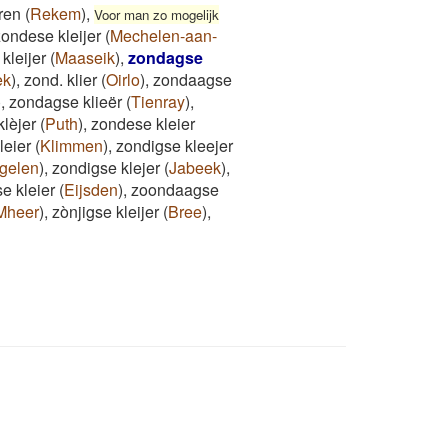
ren
(
Rekem
)
,
Voor man zo mogelijk
zondese kleijer
(
Mechelen-aan-
kleijer
(
Maaseik
)
,
zondagse
ek
)
,
zond. klier
(
Oirlo
)
,
zondaagse
)
,
zondagse klieër
(
Tienray
)
,
lèjer
(
Puth
)
,
zondese kleier
leier
(
Klimmen
)
,
zondigse kleejer
gelen
)
,
zondigse klejer
(
Jabeek
)
,
e kleier
(
Eijsden
)
,
zoondaagse
Mheer
)
,
zònjigse kleijer
(
Bree
)
,