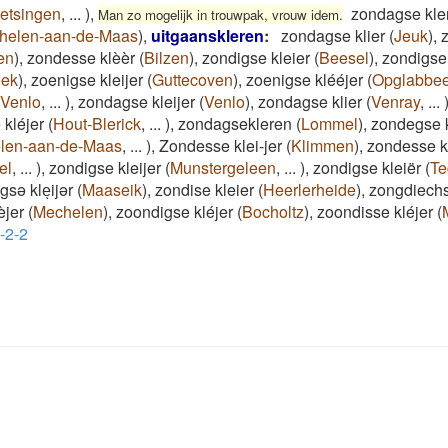
etsingen
,
...
)
,
zondagse kle
Man zo mogelijk in trouwpak, vrouw idem.
helen-aan-de-Maas
)
,
uitgaanskleren
:
zondagse klier
(
Jeuk
)
,
en
)
,
zondesse klèèr
(
Bilzen
)
,
zondigse kleier
(
Beesel
)
,
zondigse 
eek
)
,
zoenigse kleijer
(
Guttecoven
)
,
zoenigse klééjer
(
Opglabbe
Venlo
,
...
)
,
zondagse kleijer
(
Venlo
)
,
zondagse klier
(
Venray
,
...
kléjer
(
Hout-Blerick
,
...
)
,
zondagsekleren
(
Lommel
)
,
zondegse k
len-aan-de-Maas
,
...
)
,
Zondesse klei-jer
(
Klimmen
)
,
zondesse k
el
,
...
)
,
zondigse kleijer
(
Munstergeleen
,
...
)
,
zondigse kleiër
(
Te
gsə kleͅijər
(
Maaseik
)
,
zondise kleier
(
Heerlerheide
)
,
zongdiechs
èjer
(
Mechelen
)
,
zoondigse kléjer
(
Bocholtz
)
,
zoondisse kléjer
(
I-2-2