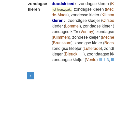
zondagse
doodskleed
:
zondagse kleren
(
K
kleren
zondagse kleren
(
Mec
het trouwpak.
de-Maas
)
,
zondesse kleier
(
Klimm
kleren
:
zoendigse kleejer
(
Oirsb
kleder
(
Lommel
)
,
zondagse kleier
(
zondagse klīēr
(
Venray
)
,
zondagse 
(
Klimmen
)
,
zondese kleijer
(
Meche
(
Brunssum
)
,
zondigse kleier
(
Bees
zondigse klééjer
(
Lutterade
)
,
zondi
kleijer
(
Blerick
,
...
)
,
zoondaagse kl
zóndaagse kleijer
(
Venlo
)
III-1-3
,
II
1