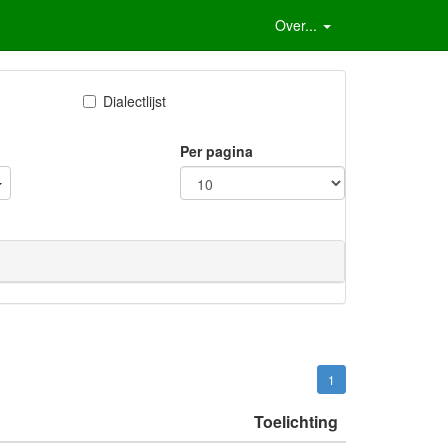
Over...
Dialectlijst
Per pagina
1
Toelichting