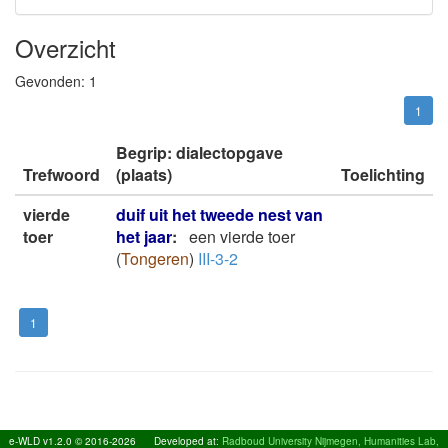
Overzicht
Gevonden:
1
1
Begrip: dialectopgave
Trefwoord
(plaats)
Toelichting
vierde
duif uit het tweede nest van
toer
het jaar
:
een vierde toer
(
Tongeren
)
III-3-2
1
e-WLD v1.2.0 © 2016-2026
Developed at:
Radboud University Nijmegen, Humanities Lab,