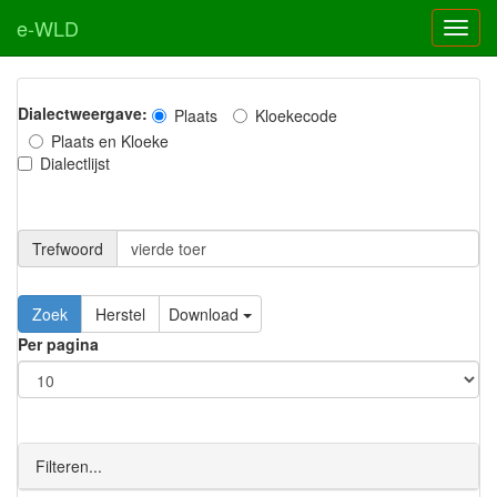
e-WLD
Dialectweergave:
Plaats
Kloekecode
Plaats en Kloeke
Dialectlijst
Trefwoord
Download
Per pagina
Filteren...