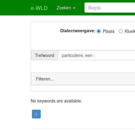
e-WLD
Zoeken
Dialectweergave:
Plaats
Kloe
Trefwoord
Filteren...
No keywords are available.
1