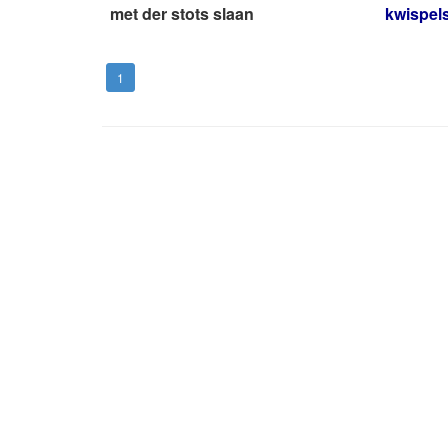
met der stots slaan
kwispel
1