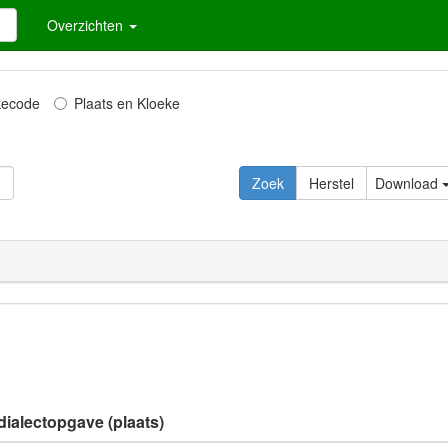
Overzichten
kecode
Plaats en Kloeke
Download
dialectopgave (plaats)