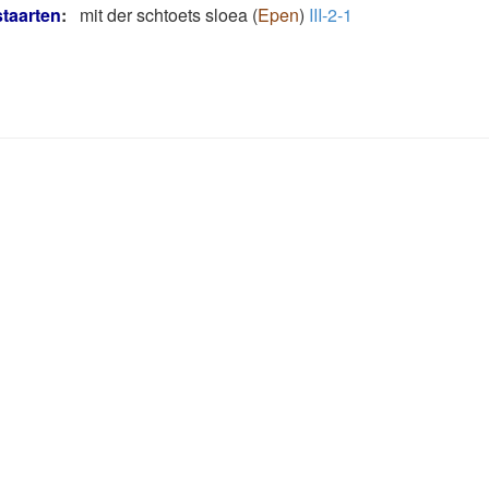
staarten
:
mit der schtoets sloea
(
Epen
)
III-2-1