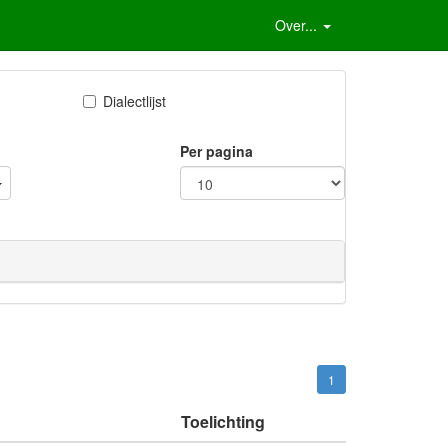
Over...
Dialectlijst
Per pagina
1
Toelichting