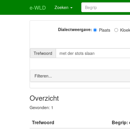
e-WLD
Zoeken
Dialectweergave:
Plaats
Kloe
Trefwoord
Filteren...
Overzicht
Gevonden:
1
Trefwoord
Begrip: 